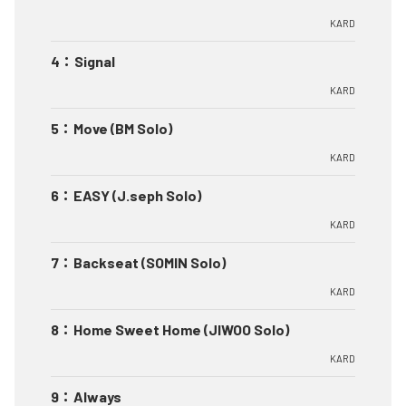
KARD
4
：
Signal
KARD
5
：
Move (BM Solo)
KARD
6
：
EASY (J.seph Solo)
KARD
7
：
Backseat (SOMIN Solo)
KARD
8
：
Home Sweet Home (JIWOO Solo)
KARD
9
：
Always