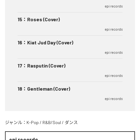
epi records
15
：
Roses (Cover)
epi records
16
：
Kiat Jud Day (Cover)
epi records
17
：
Rasputin (Cover)
epi records
18
：
Gentleman (Cover)
epi records
ジャンル：
K-Pop
/
R&B/Soul
/
ダンス
epi records