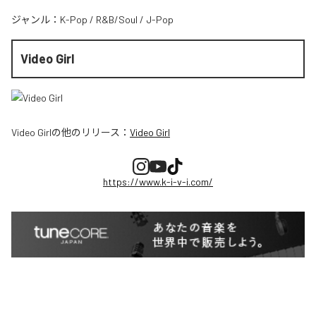
ジャンル：
K-Pop
/
R&B/Soul
/
J-Pop
Video Girl
Video Girl
の他のリリース：
Video Girl
https://www.k-i-v-i.com/