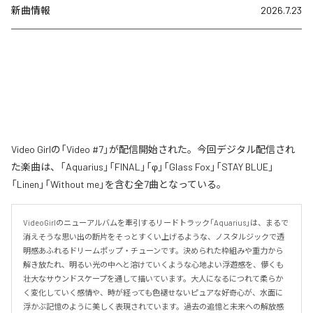
新曲情報
2026.7.23
Video Girlの「Video #7」が配信開始された。今回デジタル配信され
た楽曲は、「Aquarius」「FINAL」「φ」「Glass Fox」「STAY BLUE」
「Linen」「Without me」を含む全7曲となっている。
VideoGirlのニューアルバムを牽引するリードトラック「Aquarius」は、まるで
消えそうな思い出の断片をそっとすくい上げるような、ノスタルジックで透
明感あふれるドリームポップ・チューンです。決められた枠組みや重力から
解き放たれ、明るい光の中へと溶けていくような心地よい浮遊感を、儚くも
壮大なサウンドスケープを通して描いています。大人になるにつれて柔らか
く変化していく感情や、時が経っても色褪せないピュアな好奇心が、水面に
浮かぶ記憶のように美しく表現されています。過去の追憶と未来への解放感