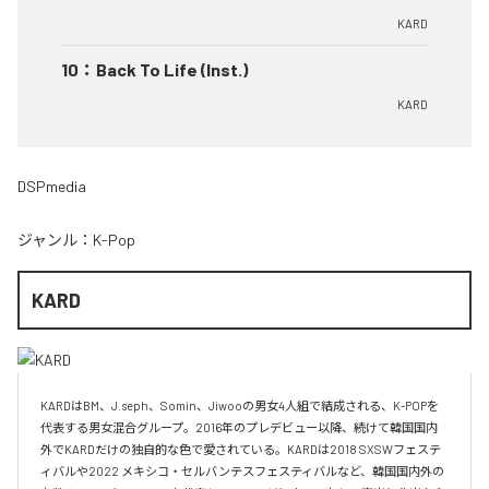
KARD
10
：
Back To Life (Inst.)
KARD
DSPmedia
ジャンル：
K-Pop
KARD
KARDはBM、J.seph、Somin、Jiwooの男女4人組で結成される、K-POPを
代表する男女混合グループ。2016年のプレデビュー以降、続けて韓国国内
外でKARDだけの独自的な色で愛されている。KARDは2018 SXSWフェステ
ィバルや2022 メキシコ・セルバンテスフェスティバルなど、韓国国内外の