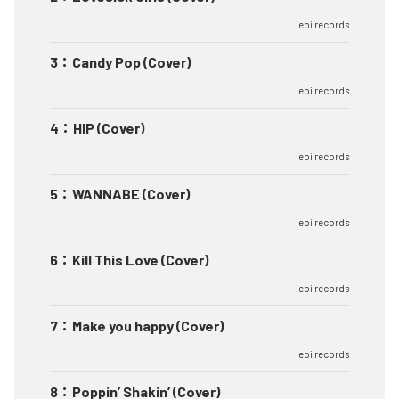
epi records
3
：
Candy Pop (Cover)
epi records
4
：
HIP (Cover)
epi records
5
：
WANNABE (Cover)
epi records
6
：
Kill This Love (Cover)
epi records
7
：
Make you happy (Cover)
epi records
8
：
Poppin’ Shakin’ (Cover)