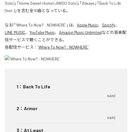
Solo)」「Home Sweet Home (JIWOO Solo)」「Always」「Back To Life
(Inst.)」を含む全10曲となっている。
なお「
'Where To Now? : NOWHERE'
」は、
Apple Music
、
Spotify
、
LINE MUSIC
、
YouTube Music
、
Amazon Music Unlimited
などの音楽配
信サービスで聴くことができる。
各配信サービス：
'Where To Now? : NOWHERE'
1
：
Back To Life
KARD
2
：
Armor
KARD
3
：
At Least