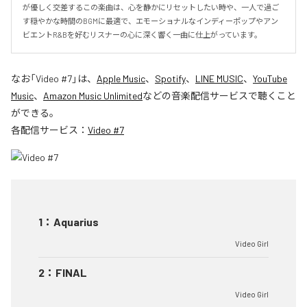
が優しく交差するこの楽曲は、心を静かにリセットしたい時や、一人で過ご
す穏やかな時間のBGMに最適で、エモーショナルなインディーポップやアン
ビエントR&Bを好むリスナーの心に深く響く一曲に仕上がっています。
なお「
Video #7
」は、
Apple Music
、
Spotify
、
LINE MUSIC
、
YouTube
Music
、
Amazon Music Unlimited
などの音楽配信サービスで聴くこと
ができる。
各配信サービス：
Video #7
1
：
Aquarius
Video Girl
2
：
FINAL
Video Girl