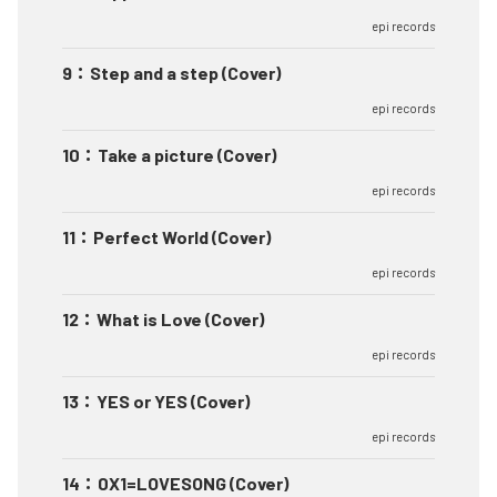
epi records
9
：
Step and a step (Cover)
epi records
10
：
Take a picture (Cover)
epi records
11
：
Perfect World (Cover)
epi records
12
：
What is Love (Cover)
epi records
13
：
YES or YES (Cover)
epi records
14
：
0X1=LOVESONG (Cover)