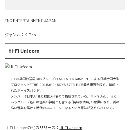
FNC ENTERTAINMENT JAPAN
ジャンル：
K-Pop
Hi-Fi Un!corn
TBS × 韓国放送局 SBSグループ × FNC ENTERTAINMENT による日韓合同大型
プロジェクト『THE IDOL BAND : BOY’S BATTLE』で最終優勝を収め、結成さ
れたボーイズバンド。

メンバーは日本人1名と韓国人4名ので構成されている。『Hi-Fi Un!corn』と
いうグループ名には音楽の神髄とも言える「純粋な情熱」の象徴になり、質の
Hi-Fi Un!corn
の他のリリース：
Hi-Fi Un!corn