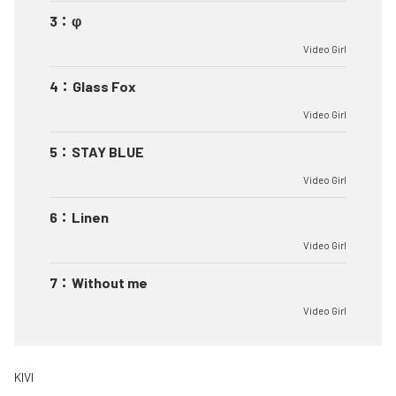
3
：
φ
Video Girl
4
：
Glass Fox
Video Girl
5
：
STAY BLUE
Video Girl
6
：
Linen
Video Girl
7
：
Without me
Video Girl
KIVI