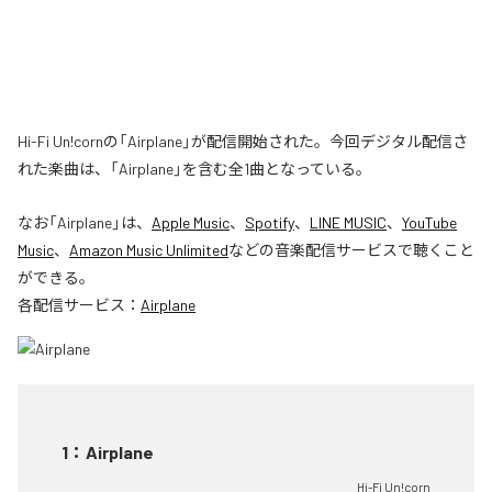
Hi-Fi Un!cornの「Airplane」が配信開始された。今回デジタル配信さ
れた楽曲は、「Airplane」を含む全1曲となっている。
なお「
Airplane
」は、
Apple Music
、
Spotify
、
LINE MUSIC
、
YouTube
Music
、
Amazon Music Unlimited
などの音楽配信サービスで聴くこと
ができる。
各配信サービス：
Airplane
1
：
Airplane
Hi-Fi Un!corn