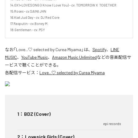
14.0X1=LOVESONG (I Know I Love You) - cv. TOMORROW X  TOGETHER

15.Roses - cv.SAINt JHN

16.Kiat Jud Day - cv. DJ Red Core

17.Rasputin - cv.Boney M.

18.Gentleman - cv. PSY
なお「
Love...♡ selected by Curea Miyama
」は、
Spotify
、
LINE
MUSIC
、
YouTube Music
、
Amazon Music Unlimited
などの音楽配信サ
ービスで聴くことができる。
各配信サービス：
Love...♡ selected by Curea Miyama
1
：
BDZ (Cover)
epi records
2
：
Lovesick Girls (Cover)