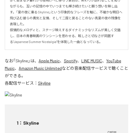
赤く染まる夕暮れから夜明けへと移ろう景色は、終わりが訪れることを知り
ながらも、互いの記憶の中でいつまでも輝き続けたいと願う想いを映し出
す。「夏の夜に乗る Skyline」という印象的なフレーズを軸に、不確かな明日へ
飛び込む彼らの勇気と友情、そして二度と戻ることのない真夏の夜の残像を
表現した。

叙情的なメロディと、ステージ映えするダイナミックなリズムが美しく交錯
し、日本の青春映画のワンシーンを思わせる、眩しさと切なさが同居す
る"Japanese Summer Nostalgia"を体現した一曲となっている。
なお「
Skyline
」は、
Apple Music
、
Spotify
、
LINE MUSIC
、
YouTube
Music
、
Amazon Music Unlimited
などの音楽配信サービスで聴くこと
ができる。
各配信サービス：
Skyline
1
：
Skyline
CMDM