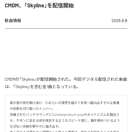
CMDM、「Skyline」を配信開始
新曲情報
2026.8.8
CMDMの「Skyline」が配信開始された。今回デジタル配信された楽曲
は、「Skyline」を含む全1曲となっている。
夏の夜の街を駆け抜け、ためらいの境界を越えて未来へ踏み出す――そんな青春
の刹那を切り取ったナンバー。

洗練されたバンドサウンドにContemporary K-popのダイナミズムを融合さ
せ、ネオンに染まる街を疾走するようなスピード感と、胸を締めつけるよう
な切ない余韻を鮮やかに描き出す。
