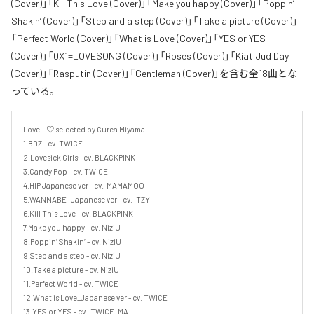
(Cover)」「Kill This Love (Cover)」「Make you happy (Cover)」「Poppin’
Shakin’ (Cover)」「Step and a step (Cover)」「Take a picture (Cover)」
「Perfect World (Cover)」「What is Love (Cover)」「YES or YES
(Cover)」「0X1=LOVESONG (Cover)」「Roses (Cover)」「Kiat Jud Day
(Cover)」「Rasputin (Cover)」「Gentleman (Cover)」を含む全18曲とな
っている。
Love...♡ selected by Curea Miyama

1.BDZ - cv. TWICE

2.Lovesick Girls - cv. BLACKPINK

3.Candy Pop - cv. TWICE

4.HIP Japanese ver - cv.  MAMAMOO

5.WANNABE -Japanese ver - cv. ITZY

6.Kill This Love - cv. BLACKPINK

7.Make you happy - cv. NiziU

8.Poppin’ Shakin’ - cv. NiziU

9.Step and a step - cv. NiziU

10.Take a picture - cv. NiziU

11.Perfect World - cv. TWICE

12.What is Love_Japanese ver - cv. TWICE

13.YES or YES - cv.  TWICE_MA
