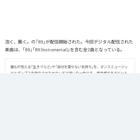
泡く、脆く。の「89」が配信開始された。今回デジタル配信された
楽曲は、「89」「89 (Instrumental)」を含む全2曲となっている。
誰もが抱える「生きづらさ」や「自分を愛せない気持ち」を、ダンスミュージッ
クとポップスを融合させたサウンドで描いた一曲です。 疾走感のあるビート
と繊細な歌詞が交差し、苦しさの中にも小さな希望を見つけ出していく。 「味
方だよ」というメッセージが、心にそっと寄り添う作品です。
なお「
89
」は、
Apple Music
、
Spotify
、
LINE MUSIC
、
YouTube Music
、
Amazon Music Unlimited
などの音楽配信サービスで聴くことができ
る。
各配信サービス：
89