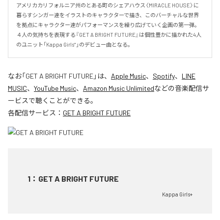
アメリカカリフォルニア州のとある町のシェアハウス〈MIRACLE HOUSE〉に
暮らすシンガー達をイラストのキャラクターで描き、このバーチャルな世界
を拠点にキャラクター達がパフォーマンスを繰り広げていく企画の第一弾。
４人の気持ちを表現する『GET A BRIGHT FUTURE』は個性豊かに描かれた4人
のユニット「Kappa Girls⁺」のデビュー曲となる。
なお「
GET A BRIGHT FUTURE
」は、
Apple Music
、
Spotify
、
LINE
MUSIC
、
YouTube Music
、
Amazon Music Unlimited
などの音楽配信サ
ービスで聴くことができる。
各配信サービス：
GET A BRIGHT FUTURE
1
：
GET A BRIGHT FUTURE
Kappa Girls+