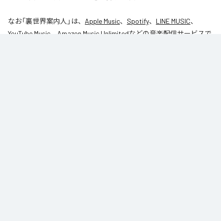
なお「
裏世界案内人
」は、
Apple Music
、
Spotify
、
LINE MUSIC
、
YouTube Music
、
Amazon Music Unlimited
などの音楽配信サービスで
聴くことができる。
各配信サービス：
裏世界案内人
1
：
裏世界案内人
table_1
Caro kissa
ジャンル：
インストゥルメンタル
/
ヒップホップ/ラップ