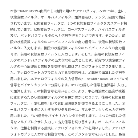
本作 ”Mutability”の3曲目から6曲目で用いたアナログフィルタの1つは、主に、
状態変数フィルタ、オールパスフィルタ、加算器及び、デジタル回路で構成
されています。状態変数フィルタは、2つの状態変数フィルタをカスケード接
続しています。状態変数フィルタは、ローパスフィルタ、ハイパスフィルタ
及び、バンドパスフィルタの出力信号を得ることができます。そのため、前
段の状態変数フィルタのローパスフィルタの出力信号は、後段の状態変数フ
ィルタに入力します。後段の状態変数フィルタのハイパスフィルタの出力信
号は、前段の状態変数フィルタに入力します。そして、前段の状態変数フィ
ルタのバンドパスフィルタの出力信号を出力とします。前段の状態変数フィ
ルタの中心周波数と感度を制御する抵抗はアナログフォトカプラを用いまし
た。アナログフォトカプラに入力する制御信号は、加算器で演算した信号を
用いました。本アナログフィルタの入力信号のpulse width modulation(PWM)
信号をバイナリカウンタで分周します。8つの分周した信号を加算器に入力し
て加算します。この制御信号を用いることにより、中心周波数と感度が複雑
に変化するため状態変数フィルタの音色が豊かになります。後段の状態変数
フィルタは、可変抵抗を用いて遮断周波数を制御できるようにしました。オ
ールパスフィルタに入力するデジタル信号は、マルチプレクサの出力信号を
用いました。PWM信号をバイナリカウンタで分周します。４つの分周した信
号をマルチプレクサに入力して出力信号を切り替えます。オールパスフィル
タは、位相を制御する抵抗にアナログフォトカプラを用いました。アナログ
フォトカプラに入力する制御信号も、このデジタル信号を用いました。最後