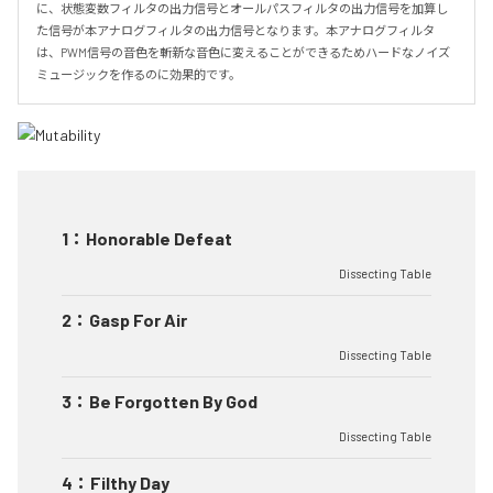
に、状態変数フィルタの出力信号とオールパスフィルタの出力信号を加算し
た信号が本アナログフィルタの出力信号となります。本アナログフィルタ
は、PWM信号の音色を斬新な音色に変えることができるためハードなノイズ
ミュージックを作るのに効果的です。
1
：
Honorable Defeat
Dissecting Table
2
：
Gasp For Air
Dissecting Table
3
：
Be Forgotten By God
Dissecting Table
4
：
Filthy Day