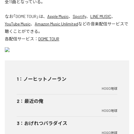
全11曲となっている。
なお「
DOME TOUR
」は、
Apple Music
、
Spotify
、
LINE MUSIC
、
YouTube Music
、
Amazon Music Unlimited
などの音楽配信サービスで
聴くことができる。
各配信サービス：
DOME TOUR
1
：
ノーヒットノーラン
HOGO地球
2
：
最近の俺
HOGO地球
3
：
おげれつパラダイス
HOGO地球