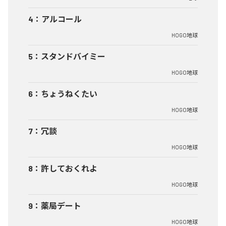
4
：
アルコール
HOGO地球
5
：
スタンドバイミー
HOGO地球
6
：
ちょうねくたい
HOGO地球
7
：
冗談
HOGO地球
8
：
許しておくれよ
HOGO地球
9
：
薬局デート
HOGO地球