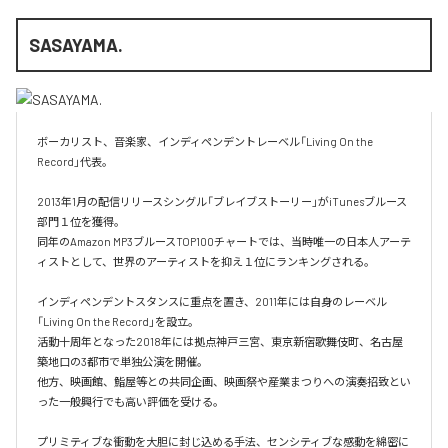
SASAYAMA.
ボーカリスト、音楽家、インディペンデントレーベル「Living On the 
Record」代表。

2013年1月の配信リリースシングル「ブレイブストーリー」がiTunesブルース
部門１位を獲得。

同年のAmazon MP3ブルースTOP100チャートでは、当時唯一の日本人アーテ
ィストとして、世界のアーティストを抑え１位にランキングされる。

インディペンデントスタンスに重点を置き、2011年には自身のレーベル
「Living On the Record」を設立。

活動十周年となった2018年には拠点神戸三宮、東京新宿歌舞伎町、名古屋
築地口の3都市で単独公演を開催。

他方、映画館、鮨屋等との共同企画、映画祭や産業まつりへの演奏招致とい
った一般興行でも高い評価を受ける。

プリミティブな衝動を大胆に封じ込める手法、センシティブな感動を綿密に