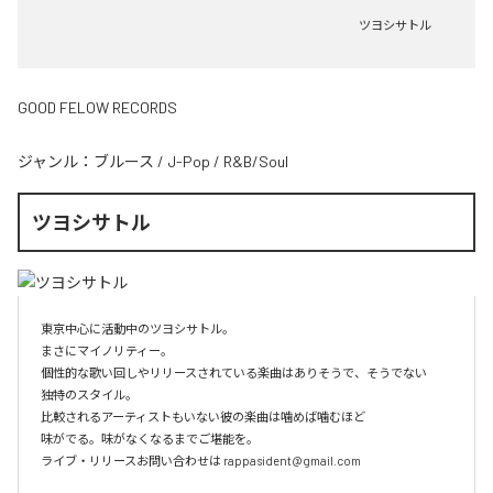
ツヨシサトル
GOOD FELOW RECORDS
ジャンル：
ブルース
/
J-Pop
/
R&B/Soul
ツヨシサトル
東京中心に活動中のツヨシサトル。

まさにマイノリティー。

個性的な歌い回しやリリースされている楽曲はありそうで、そうでない

独特のスタイル。

比較されるアーティストもいない彼の楽曲は噛めば噛むほど

味がでる。味がなくなるまでご堪能を。

ライブ・リリースお問い合わせは rappasident@gmail.com