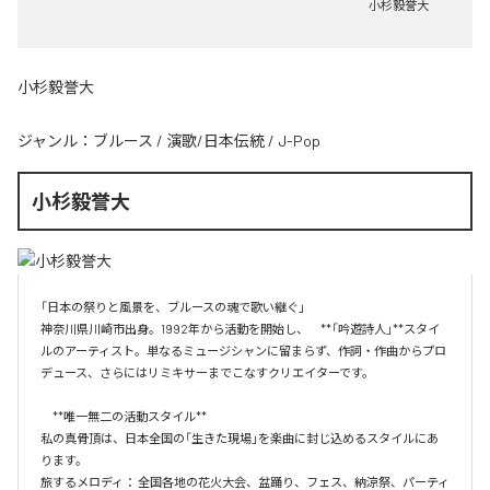
小杉毅誉大
小杉毅誉大
ジャンル：
ブルース
/
演歌/日本伝統
/
J-Pop
小杉毅誉大
「日本の祭りと風景を、ブルースの魂で歌い継ぐ」

神奈川県川崎市出身。1992年から活動を開始し、　**「吟遊詩人」**スタイ
ルのアーティスト。単なるミュージシャンに留まらず、作詞・作曲からプロ
デュース、さらにはリミキサーまでこなすクリエイターです。

　**唯一無二の活動スタイル**　

私の真骨頂は、日本全国の「生きた現場」を楽曲に封じ込めるスタイルにあ
ります。

旅するメロディ： 全国各地の花火大会、盆踊り、フェス、納涼祭、パーティ