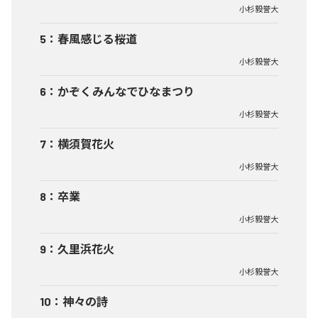
小杉毅誉大
5
：
春風感じる桜道
小杉毅誉大
6
：
かぞくみんなでひなまつり
小杉毅誉大
7
：
横須賀花火
小杉毅誉大
8
：
卒業
小杉毅誉大
9
：
久里浜花火
小杉毅誉大
10
：
神々の詩