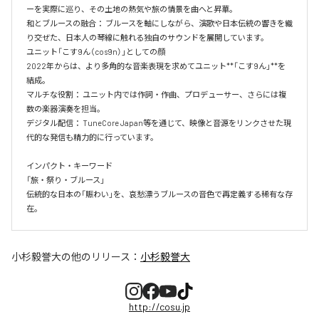
ーを実際に巡り、その土地の熱気や旅の情景を曲へと昇華。　

和とブルースの融合： ブルースを軸にしながら、演歌や日本伝統の響きを織
り交ぜた、日本人の琴線に触れる独自のサウンドを展開しています。

ユニット「こす9ん（cos9n）」としての顔

2022年からは、より多角的な音楽表現を求めてユニット**「こす9ん」**を
結成。

マルチな役割： ユニット内では作詞・作曲、プロデューサー、さらには複
数の楽器演奏を担当。

デジタル配信： TuneCore Japan等を通じて、映像と音源をリンクさせた現
代的な発信も精力的に行っています。

インパクト・キーワード

「旅・祭り・ブルース」

伝統的な日本の「賑わい」を、哀愁漂うブルースの音色で再定義する稀有な存
在。
小杉毅誉大
の他のリリース：
小杉毅誉大
http://cosu.jp