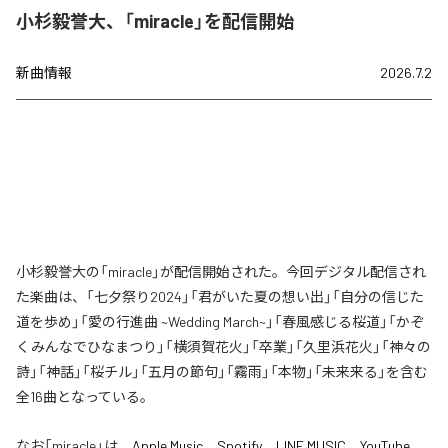
小杉毅誉大、「miracle」を配信開始
新曲情報
2026.7.2
小杉毅誉大の「miracle」が配信開始された。今回デジタル配信され
た楽曲は、「七夕祭り2024」「君がいた夏の想い出」「自分の信じた
道を歩め」「愛の行進曲 ~Wedding March~」「春風感じる桜道」「かぞ
くみんなでひなまつり」「横須賀花火」「卒業」「久里浜花火」「神々の
詩」「神話」「桜チル」「五月の節句」「霧雨」「本物」「未来来る」を含む
全16曲となっている。
なお「
miracle
」は、
Apple Music
、
Spotify
、
LINE MUSIC
、
YouTube