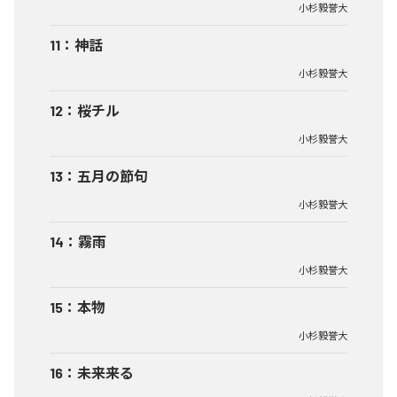
小杉毅誉大
11
：
神話
小杉毅誉大
12
：
桜チル
小杉毅誉大
13
：
五月の節句
小杉毅誉大
14
：
霧雨
小杉毅誉大
15
：
本物
小杉毅誉大
16
：
未来来る