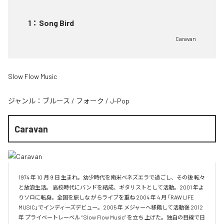
1
：
Song Bird
Caravan
Slow Flow Music
ジャンル：
ブルース
/
フォーク
/
J-Pop
Caravan
1974 年 10 月 9 日 生まれ。幼少時代を南米ベネズエラで過ごし、その後 転々
と放浪生活。 高校時代にバンドを結成、ギタリストとして活動。2001 年よ
りソロに転身。全国を旅しな がらライブを重ね 2004 年 4 月 「RAW LIFE 
MUSIC」でインディーズデビュー。2005 年 メジャーへ移籍して活動後 2012 
年 プライベートレーベル “ Slow Flow Music” を立ち 上げた。独自の目線で日