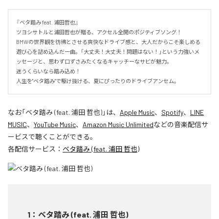
『ベタ踏み feat. 浦田哲也』

ツヨシサトルと浦田哲也が贈る、アクセル全開のポジティブソング！

BMWの世界観を彷彿とさせる爽快なドライブ感と、大人だからこそ楽しめる
遊び心を詰め込んだ一曲。「大丈夫！大丈夫！問題はない！」という力強いメ
ッセージと、思わず口ずさみたくなるキャッチーなサビが魅力。

迷うくらいなら踏み込め！

人生を"ベタ踏み"で駆け抜ける、夏にぴったりのドライブアンセム。
なお「
ベタ踏み (feat. 浦田 哲也)
」は、
Apple Music
、
Spotify
、
LINE
MUSIC
、
YouTube Music
、
Amazon Music Unlimited
などの音楽配信サ
ービスで聴くことができる。
各配信サービス：
ベタ踏み (feat. 浦田 哲也)
1
：
ベタ踏み (feat. 浦田 哲也)