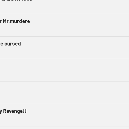
r Mr.murdere
re cursed
y Revenge!!