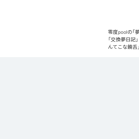
零度pool
「交換夢日記
んてこな饒舌
なお「
夢日記
Amazon Music 
各配信サービ
1
：
交