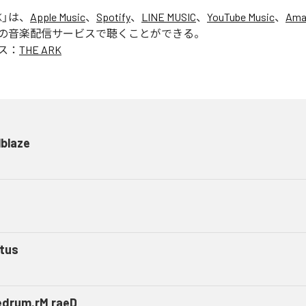
K
」は、
Apple Music
、
Spotify
、
LINE MUSIC
、
YouTube Music
、
Ama
の音楽配信サービスで聴くことができる。
ス：
THE ARK
lblaze
tus
edrum.rM raeD