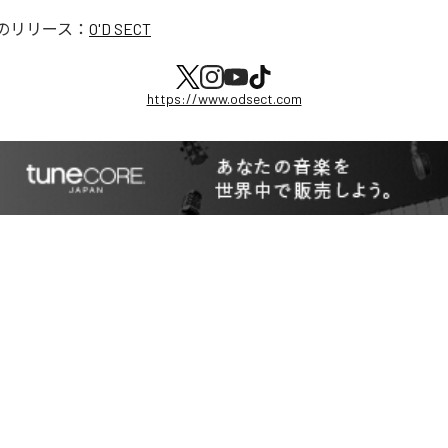
のリリース：
O'D SECT
https://www.odsect.com