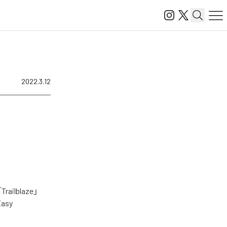
2022.3.12
lblaze」
Easy