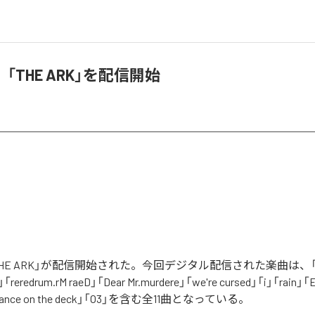
T、「THE ARK」を配信開始
の「THE ARK」が配信開始された。今回デジタル配信された楽曲は、「Trai
「reredrum.rM raeD」「Dear Mr.murdere」「we're cursed」「i」「rain」「
「Dance on the deck」「O3」を含む全11曲となっている。