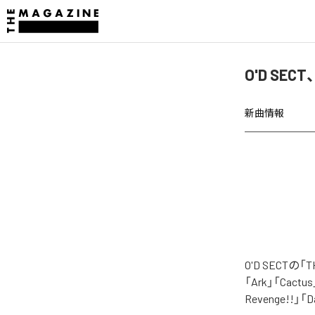
O'D SEC
新曲情報
O'D SECT
「Ark」「Cactus」
Revenge!!」