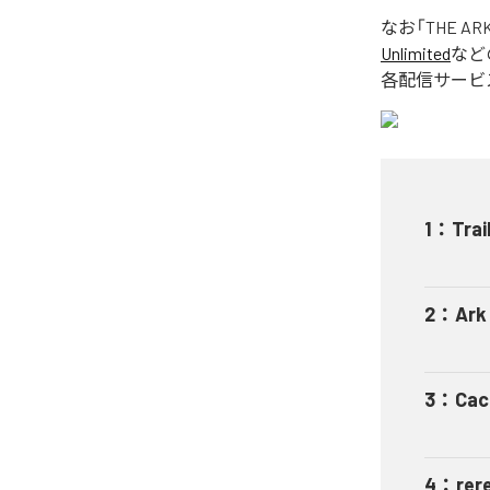
なお「
THE AR
Unlimited
など
各配信サービ
1
：
Trai
2
：
Ark
3
：
Cac
4
：
rer