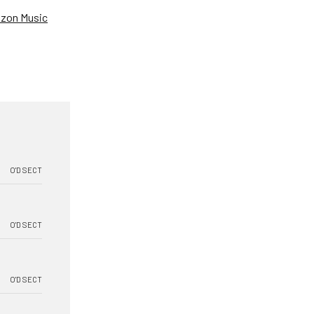
zon Music
O'D SECT
O'D SECT
O'D SECT