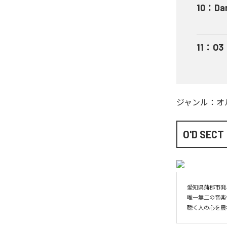
10
：
Da
11
：
O3
ジャンル：
オ
O'D SECT
愛知県蒲郡市発
唯一無二の音楽
聴く人の心を震