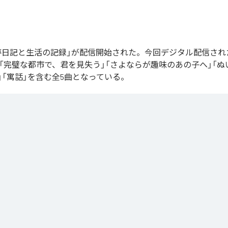
の「夢日記と生活の記録」が配信開始された。今回デジタル配信さ
」「完璧な都市で、君を見失う」「さよならが趣味のあの子へ」「
」「寓話」を含む全5曲となっている。
と生活の記録
」は、
Apple Music
、
Spotify
、
LINE MUSIC
、
YouTube 
Unlimited
などの音楽配信サービスで聴くことができる。
ス：
夢日記と生活の記録
換夢日記