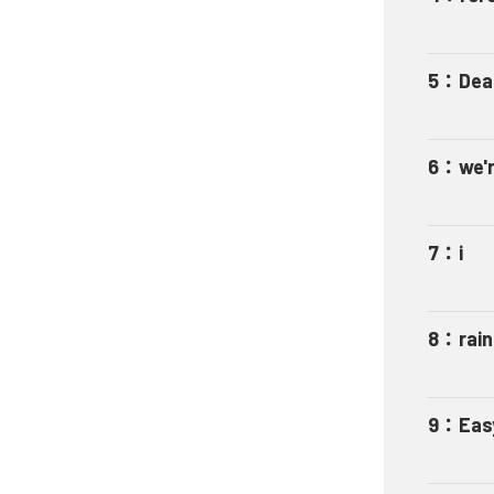
5
：
Dea
6
：
we'
7
：
i
8
：
rain
9
：
Eas