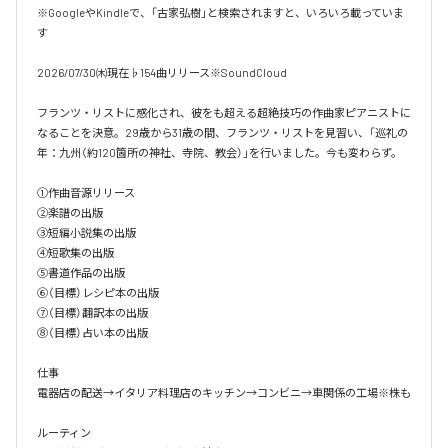
※GoogleやKindleで、「古家弘樹」と検索されますと、いろいろ載っていま
す

2026/07/30㈭現在♭154曲リリース※SoundCloud

フランツ・リストに感化され、彼をも超える超絶技巧の作曲家ピアニストに
なることを決意。29歳から31歳の間、フランツ・リストを見習い、「巡礼の
年：九州（約120箇所の神社、寺院、教会）」を行いました。今も変わらず。

①作曲音源リリース

②楽譜の出版

③短編小説集の出版

④短歌集の出版

⑤書道作品の出版

⑥（目標）レシピ本の出版

⑦（目標）翻訳本の出版

⑧（目標）占い本の出版

仕事

電器店の配送→イタリア料理店のキッチン→コンビニ→車関係の工場※株も

ルーティン
