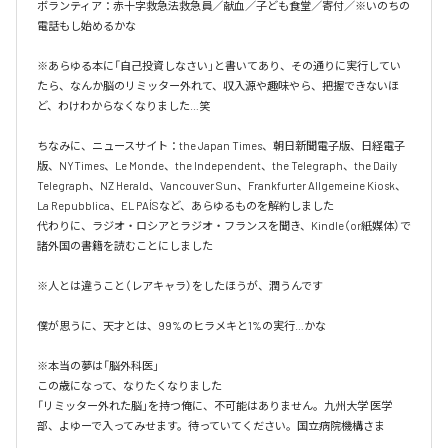
ボランティア：赤十字救急法救急員／献血／子ども食堂／寄付／※いのちの
電話もし始めるかな

※あらゆる本に「自己投資しなさい」と書いてあり、その通りに実行してい
たら、なんか脳のリミッター外れて、収入源や趣味やら、把握できないほ
ど、わけわからなくなりました…笑

ちなみに、ニュースサイト：the Japan Times、朝日新聞電子版、日経電子
版、NYTimes、Le Monde、the Independent、the Telegraph、the Daily 
Telegraph、NZ Herald、Vancouver Sun、Frankfurter Allgemeine Kiosk、
La Repubblica、EL PAÍSなど、あらゆるものを解約しました

代わりに、ラジオ・ロシアとラジオ・フランスを聞き、Kindle（or紙媒体）で
諸外国の書籍を読むことにしました

※人とは違うこと（レアキャラ）をしたほうが、潤うんです

僕が思うに、天才とは、99%のヒラメキと1%の実行…かな

※本当の夢は「脳外科医」

この歳になって、なりたくなりました

「リミッター外れた脳」を持つ俺に、不可能はありません。九州大学 医学
部、よゆーで入ってみせます。待っていてください。国立病院機構さま
