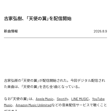
古家弘樹、「天使の翼」を配信開始
新曲情報
2026.8.9
古家弘樹の「天使の翼」が配信開始された。今回デジタル配信され
た楽曲は、「天使の翼」を含む全1曲となっている。
なお「
天使の翼
」は、
Apple Music
、
Spotify
、
LINE MUSIC
、
YouTube
Music
、
Amazon Music Unlimited
などの音楽配信サービスで聴くこと