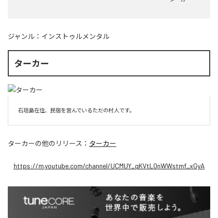
ジャンル：
インストゥルメンタル
ターカー
石垣島在住、民宿を営んでいるただの村人です。
ターカー
の他のリリース：
ターカー
https://m.youtube.com/channel/UCMUY_qKVtL0nWWstmf_xGyA