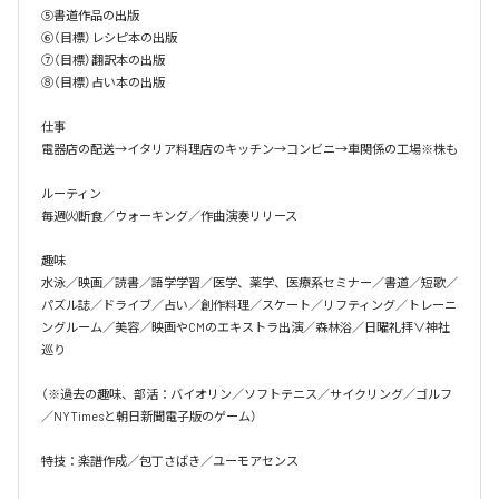
⑤書道作品の出版

⑥（目標）レシピ本の出版

⑦（目標）翻訳本の出版

⑧（目標）占い本の出版

仕事

電器店の配送→イタリア料理店のキッチン→コンビニ→車関係の工場※株も

ルーティン

毎週㈫断食／ウォーキング／作曲演奏リリース

趣味

水泳／映画／読書／語学学習／医学、薬学、医療系セミナー／書道／短歌／
パズル誌／ドライブ／占い／創作料理／スケート／リフティング／トレーニ
ングルーム／美容／映画やCMのエキストラ出演／森林浴／日曜礼拝∨神社
巡り

（※過去の趣味、部活：バイオリン／ソフトテニス／サイクリング／ゴルフ
／NYTimesと朝日新聞電子版のゲーム）

特技：楽譜作成／包丁さばき／ユーモアセンス
