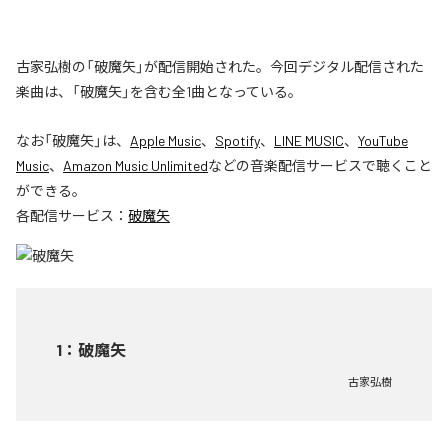
古家弘樹の「破魔矢」が配信開始された。今回デジタル配信された
楽曲は、「破魔矢」を含む全1曲となっている。
なお「
破魔矢
」は、
Apple Music
、
Spotify
、
LINE MUSIC
、
YouTube
Music
、
Amazon Music Unlimited
などの音楽配信サービスで聴くこと
ができる。
各配信サービス：
破魔矢
1
：
破魔矢
古家弘樹