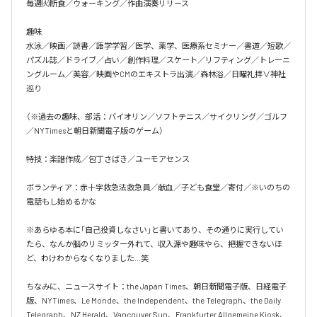
毎週㈫断食／ウォーキング／作曲演奏リリース

趣味

水泳／映画／読書／語学学習／医学、薬学、医療系セミナー／書道／短歌／
パズル誌／ドライブ／占い／創作料理／スケート／リフティング／トレーニ
ングルーム／美容／映画やCMのエキストラ出演／森林浴／日曜礼拝∨神社
巡り

（※過去の趣味、部活：バイオリン／ソフトテニス／サイクリング／ゴルフ
／NYTimesと朝日新聞電子版のゲーム）

特技：楽譜作成／包丁さばき／ユーモアセンス

ボランティア：赤十字救急法救急員／献血／子ども食堂／寄付／※いのちの
電話もし始めるかな

※あらゆる本に「自己投資しなさい」と書いてあり、その通りに実行してい
たら、なんか脳のリミッター外れて、収入源や趣味やら、把握できないほ
ど、わけわからなくなりました…笑

ちなみに、ニュースサイト：the Japan Times、朝日新聞電子版、日経電子
版、NYTimes、Le Monde、the Independent、the Telegraph、the Daily 
Telegraph、NZ Herald、Vancouver Sun、Frankfurter Allgemeine Kiosk、