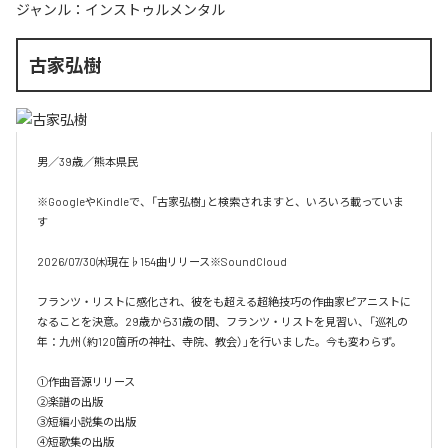
ジャンル：
インストゥルメンタル
古家弘樹
男／39歳／熊本県民

※GoogleやKindleで、「古家弘樹」と検索されますと、いろいろ載っていま
す

2026/07/30㈭現在♭154曲リリース※SoundCloud

フランツ・リストに感化され、彼をも超える超絶技巧の作曲家ピアニストに
なることを決意。29歳から31歳の間、フランツ・リストを見習い、「巡礼の
年：九州（約120箇所の神社、寺院、教会）」を行いました。今も変わらず。

①作曲音源リリース

②楽譜の出版

③短編小説集の出版

④短歌集の出版
