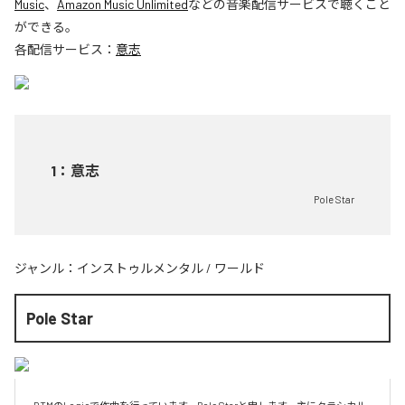
Music
、
Amazon Music Unlimited
などの音楽配信サービスで聴くこと
ができる。
各配信サービス：
意志
1
：
意志
Pole Star
ジャンル：
インストゥルメンタル
/
ワールド
Pole Star