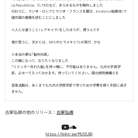
La Repubblica、EL PAÍSなど、あらゆるものを解約しました

代わりに、ラジオ・ロシアとラジオ・フランスを聞き、Kindle（or紙媒体）で
諸外国の書籍を読むことにしました

※人とは違うこと（レアキャラ）をしたほうが、潤うんです

僕が思うに、天才とは、99%のヒラメキと1%の実行…かな

※本当の夢は「脳外科医」

この歳になって、なりたくなりました

「リミッター外れた脳」を持つ俺に、不可能はありません。九州大学 医学
部、よゆーで入ってみせます。待っていてください。国立病院機構さま

音楽活動は、あくまでも九州大学医学部で学ぶための学費を稼ぐ手段に過ぎ
ません。
古家弘樹
の他のリリース：
古家弘樹
https://linktr.ee/MUSUBI