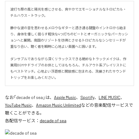
波打ち際の風と陽光を感じさせる、爽やかでエモーショナルなトロピカル・
チルハウス・トラック。

静かな波の音を思わせるメロウなギターと透き通る鍵盤のイントロから始ま
り、身体を優しく揺らす軽快な4つ打ちのビートとオーガニックなパーカッシ
ョンへと展開。南国のリゾートを彷彿とさせるトロピカルなシンセリードが
重なり合い、聴く者を瞬時に心地よい楽園へと誘います。

ダンサブルでありながら深くリラックスできる絶妙なトラックメイクは、作
業用BGMやドライブのお供としてはもちろん、チルアウト系プレイリストに
もベストマッチ。心地よい浮遊感と開放感に包まれる、洗練されたサウンド
トリップをお楽しみください。
なお「
decade of sea
」は、
Apple Music
、
Spotify
、
LINE MUSIC
、
YouTube Music
、
Amazon Music Unlimited
などの音楽配信サービスで
聴くことができる。
各配信サービス：
decade of sea