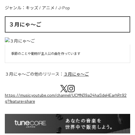
ジャンル：
キッズ
/
アニメ
/
J-Pop
３月にゃ〜ご
季節のことや動物が主人公の曲を作っています
３月にゃ〜ご
の他のリリース：
３月にゃ〜ご
https://music.youtube.com/channel/UCMN39a24haSdeHEarhRt92
g?feature=share