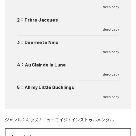
sleep baby
2
：
Frère Jacques
sleep baby
3
：
Duérmete Niño
sleep baby
4
：
Au Clair de la Lune
sleep baby
5
：
All my Little Ducklings
sleep baby
ジャンル：
キッズ
/
ニューエイジ
/
インストゥルメンタル