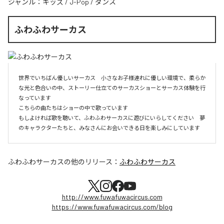
ジャンル：
キッズ
/
J-Pop
/
ダンス
ふわふわサーカス
世界でいちばん優しいサーカス　小さなお子様連れに優しい環境で、柔らか
な光と色合いの中、ストーリー仕立てのサーカスショーとサーカス体験を行
なっています

こちらの曲たちはショーの中で歌っています　

もしよければ歌を聴いて、ふわふわサーカスに遊びにいらしてください　夢
のキャラクターたちと、みなさんにお会いできる日を楽しみにしています
ふわふわサーカス
の他のリリース：
ふわふわサーカス
http://www.fuwafuwacircus.com
https://www.fuwafuwacircus.com/blog