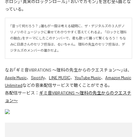
ボロシ」「真実のロックンロール」「おいでカモン」を含む全4曲とな
っている。
「音って何だろう？ 」誰もが一度は考える疑問に、ザ・デジタルズの３人がノ
リノリのミュージックに乗せてわかりやすく答えてくれるよ。 「ロックと理科
の融合」をテーマにしたこのナンバーで、君も歌って踊って賢くなろう！ ちな
みに日直さんのセリフ担当は、るいちゃん。 理科の先生のセリフ担当は、デ
ジタルズのメンバーの誰かだよ。
なお「
ギミ音VIBRATIONS ～理科の先生からのクエスチョン～
」は、
Apple Music
、
Spotify
、
LINE MUSIC
、
YouTube Music
、
Amazon Music
Unlimited
などの音楽配信サービスで聴くことができる。
各配信サービス：
ギミ音VIBRATIONS ～理科の先生からのクエスチ
ョン～