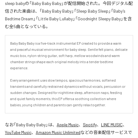
sleep babyの「Baby Baby Baby」が配信開始された。今回デジタル配
信された楽曲は、「Baby Baby Baby」「Sleep Baby Sleep」「Baby’s
Bedtime Dream」「Little Baby Lullaby」「Goodnight Sleepy Baby」を含
む全5曲となっている。
Baby Baby Baby is a five-track instrumental EP created to provide a warm 
and peaceful musical environment for baby sleep. Gentle felt piano, delicate 
music box, nylon-string guitar, soft harp, mellow woodwinds and warm 
chamber strings shape each original melody into a tender bedtime 
experience.

Every arrangement uses slow tempos, spacious harmonies, softened 
transients and carefully restrained dynamics without vocals, percussion or 
sudden changes. Designed for nighttime sleep, afternoon naps, feeding 
and quiet family moments, this EP offers a soothing collection where 
babies, young children and parents can gently relax together.
なお「
Baby Baby Baby
」は、
Apple Music
、
Spotify
、
LINE MUSIC
、
YouTube Music
、
Amazon Music Unlimited
などの音楽配信サービスで