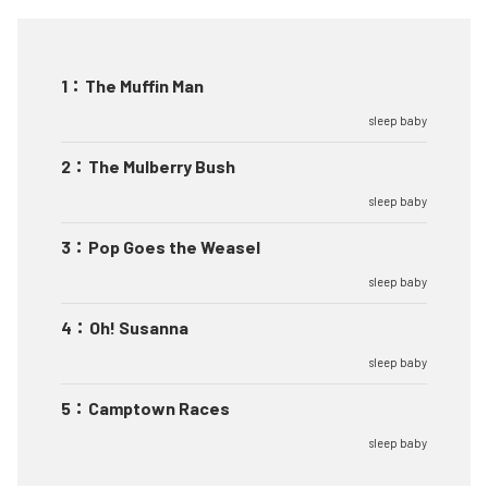
1
：
The Muffin Man
sleep baby
2
：
The Mulberry Bush
sleep baby
3
：
Pop Goes the Weasel
sleep baby
4
：
Oh! Susanna
sleep baby
5
：
Camptown Races
sleep baby