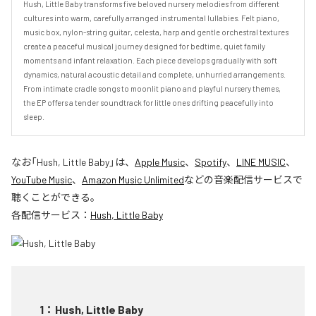
Hush, Little Baby transforms five beloved nursery melodies from different 
cultures into warm, carefully arranged instrumental lullabies. Felt piano, 
music box, nylon-string guitar, celesta, harp and gentle orchestral textures 
create a peaceful musical journey designed for bedtime, quiet family 
moments and infant relaxation. Each piece develops gradually with soft 
dynamics, natural acoustic detail and complete, unhurried arrangements. 
From intimate cradle songs to moonlit piano and playful nursery themes, 
the EP offers a tender soundtrack for little ones drifting peacefully into 
sleep.
なお「
Hush, Little Baby
」は、
Apple Music
、
Spotify
、
LINE MUSIC
、
YouTube Music
、
Amazon Music Unlimited
などの音楽配信サービスで
聴くことができる。
各配信サービス：
Hush, Little Baby
1
：
Hush, Little Baby