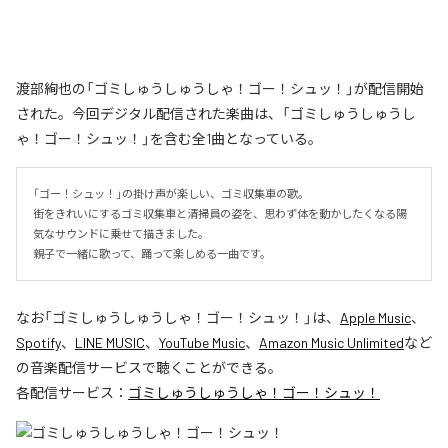
渡部絢也の「ゴミしゅうしゅうしゃ！ゴー！シュッ！」が配信開始
された。今回デジタル配信された楽曲は、「ゴミしゅうしゅうし
ゃ！ゴー！シュッ！」を含む全1曲となっている。
「ゴー！シュッ！」の掛け声が楽しい、ゴミ収集車の歌。

街をきれいにするゴミ収集車と清掃員の姿を、思わず体を動かしたくなる陽
気なサウンドに乗せて描きました。

親子で一緒に歌って、踊って楽しめる一曲です。
なお「
ゴミしゅうしゅうしゃ！ゴー！シュッ！
」は、
Apple Music
、
Spotify
、
LINE MUSIC
、
YouTube Music
、
Amazon Music Unlimited
など
の音楽配信サービスで聴くことができる。
各配信サービス：
ゴミしゅうしゅうしゃ！ゴー！シュッ！