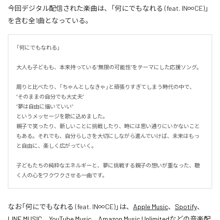
今回デジタル配信された楽曲は、「何にでもなれる (feat. IN∞CE)」
を含む全1曲となっている。
「何にでもなれる」

大人も子どもも、本来持っている“無限の可能性”をテーマにした応援ソング。

周りと比べたり、「ちゃんとしなきゃ」と頑張りすぎてしまう時代の中で、

“そのままの自分でも大丈夫”

“夢は自由に描いていい”

というメッセージを歌に込めました。

親子で笑ったり、新しいことに挑戦したり、時には思い通りにいかないこと
もある。それでも、自分らしさを大切にしながら進んでいけば、未来はもっ
と自由に、楽しく広がっていく。

子どもたちの純粋なエネルギーと、夢に挑戦する親子の想いが重なった、聴
く人の心をワクワクさせる一曲です。
なお「
何にでもなれる (feat. IN∞CE)
」は、
Apple Music
、
Spotify
、
LINE MUSIC
、
YouTube Music
、
Amazon Music Unlimited
などの音楽配