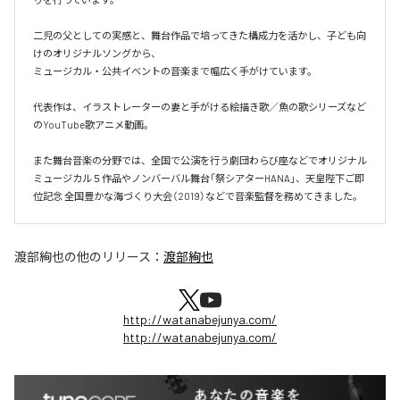
二児の父としての実感と、舞台作品で培ってきた構成力を活かし、子ども向
けのオリジナルソングから、

ミュージカル・公共イベントの音楽まで幅広く手がけています。

代表作は、イラストレーターの妻と手がける絵描き歌／魚の歌シリーズなど
のYouTube歌アニメ動画。

また舞台音楽の分野では、全国で公演を行う劇団わらび座などでオリジナル
ミュージカル５作品やノンバーバル舞台「祭シアターHANA」、天皇陛下ご即
位記念 全国豊かな海づくり大会（2019）などで音楽監督を務めてきました。
渡部絢也
の他のリリース：
渡部絢也
http://watanabejunya.com/
http://watanabejunya.com/