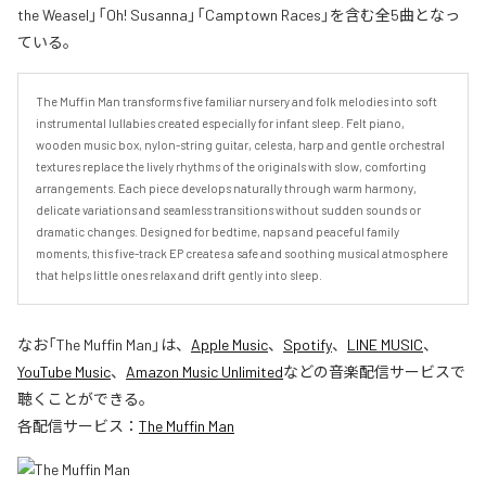
the Weasel」「Oh! Susanna」「Camptown Races」を含む全5曲となっ
ている。
The Muffin Man transforms five familiar nursery and folk melodies into soft 
instrumental lullabies created especially for infant sleep. Felt piano, 
wooden music box, nylon-string guitar, celesta, harp and gentle orchestral 
textures replace the lively rhythms of the originals with slow, comforting 
arrangements. Each piece develops naturally through warm harmony, 
delicate variations and seamless transitions without sudden sounds or 
dramatic changes. Designed for bedtime, naps and peaceful family 
moments, this five-track EP creates a safe and soothing musical atmosphere 
that helps little ones relax and drift gently into sleep.
なお「
The Muffin Man
」は、
Apple Music
、
Spotify
、
LINE MUSIC
、
YouTube Music
、
Amazon Music Unlimited
などの音楽配信サービスで
聴くことができる。
各配信サービス：
The Muffin Man