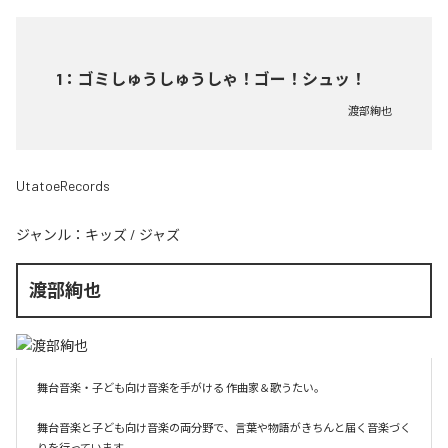
1
：
ゴミしゅうしゅうしゃ！ゴー！シュッ！
渡部絢也
UtatoeRecords
ジャンル：
キッズ
/
ジャズ
渡部絢也
舞台音楽・子ども向け音楽を手がける 作曲家＆歌うたい。

舞台音楽と子ども向け音楽の両分野で、言葉や物語がきちんと届く音楽づく
りを行っています。
