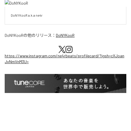
DoNYKooR a.k.a ne4r
DoNYKooR
の他のリリース：
DoNYKooR
https://www.instagram.com/ne4rbeats/profilecard/?igsh=cXJoan
JvNmVnM3U=