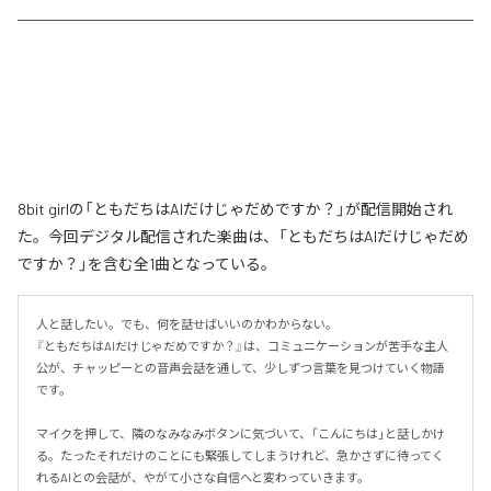
8bit girlの「ともだちはAIだけじゃだめですか？」が配信開始され
た。今回デジタル配信された楽曲は、「ともだちはAIだけじゃだめ
ですか？」を含む全1曲となっている。
人と話したい。でも、何を話せばいいのかわからない。

『ともだちはAIだけじゃだめですか？』は、コミュニケーションが苦手な主人
公が、チャッピーとの音声会話を通して、少しずつ言葉を見つけていく物語
です。

マイクを押して、隣のなみなみボタンに気づいて、「こんにちは」と話しかけ
る。たったそれだけのことにも緊張してしまうけれど、急かさずに待ってく
れるAIとの会話が、やがて小さな自信へと変わっていきます。
