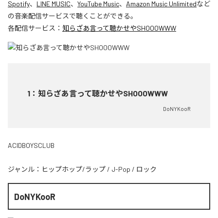
Spotify
、
LINE MUSIC
、
YouTube Music
、
Amazon Music Unlimited
など
の音楽配信サービスで聴くことができる。
各配信サービス：
知らざあ言って聴かせやSHOOOWWW
1
：
知らざあ言って聴かせやSHOOOWWW
DoNYKooR
ACIDBOYSCLUB
ジャンル：
ヒップホップ/ラップ
/
J-Pop
/
ロック
DoNYKooR