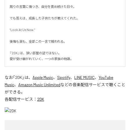
周りの言葉に傷つき、自分を責め続けた日々。

でも答えは、成長した子供たちが教えてくれた。

“Look At Us Now.”

後悔も涙も、全部この一言で報われる。

『2DK』は、狭い部屋の話ではない。

愛が受け継がれていく、一つの家族の物語。
なお「
2DK
」は、
Apple Music
、
Spotify
、
LINE MUSIC
、
YouTube
Music
、
Amazon Music Unlimited
などの音楽配信サービスで聴くこと
ができる。
各配信サービス：
2DK