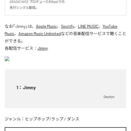
GRADIS NICE プロデュースのBeatでの

先行シングル配信。
なお「
Jimny
」は、
Apple Music
、
Spotify
、
LINE MUSIC
、
YouTube
Music
、
Amazon Music Unlimited
などの音楽配信サービスで聴くこと
ができる。
各配信サービス：
Jimny
1
：
Jimny
Dazzlyn
ジャンル：
ヒップホップ/ラップ
/
ダンス