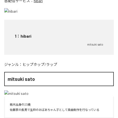
各配信サービス：
hibari
1
：
hibari
mitsuki sato
ジャンル：
ヒップホップ/ラップ
mitsuki sato
栃木出身の23歳

佐藤家の長男で生粋のおばあちゃん子として楽曲制作を行なっている