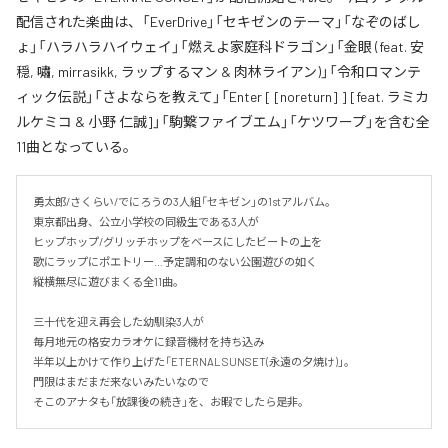
配信された楽曲は、「EverDrive」「セキゼンのテーマ」「なぞのばし
ょ」「ハラハラハイウェイ」「燃えよ家庭科ドラゴン」「金眼 (feat. 安
穏, 嘯, mirrasikk, ラップするマン & 肉林ライアン)」「令和ロマンテ
ィック伝説」「さよならを教えて」「Enter [ [noreturn] ] [feat. ラミカ
ルケミコ & 小野 仁誠]」「駒繋ファイブエム」「ケツワープ」を含む全
11曲となっている。
勇太郎/さくらい/でにろうの3人組「セキゼン」の1stアルバム。

東京都出身、公立小学校の同級生である3人が

ヒップホップ/グリッチホップをベースにしたビートの上を

歌にラップにポエトリー…予定調和のない公園遊びの如く

縦横無尽に遊びまくる全11曲。

三十代を迎え再会した幼馴染3人が

毎月地元の格安カラオケに録音機材を持ち込み

半年以上かけて作り上げた「ETERNAL SUNSET(永遠の夕焼け)」。

門限はまだまだ来ないみたいなので

そこのアナタも「放課後の続き」を、お暇でしたら是非。