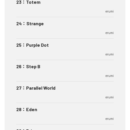
23
：
Totem
erumi
24
：
Strange
erumi
25
：
Purple Dot
erumi
26
：
Step B
erumi
27
：
Parallel World
erumi
28
：
Eden
erumi