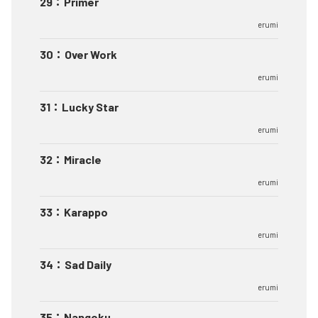
29
：
Primer
erumi
30
：
Over Work
erumi
31
：
Lucky Star
erumi
32
：
Miracle
erumi
33
：
Karappo
erumi
34
：
Sad Daily
erumi
35
：
Nangoku