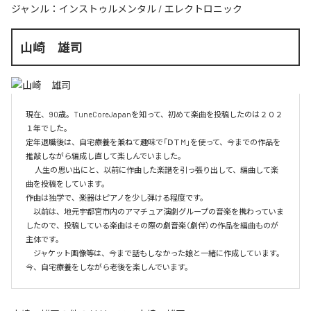
ジャンル：
インストゥルメンタル
/
エレクトロニック
山崎 雄司
現在、90歳。TuneCoreJapanを知って、初めて楽曲を投稿したのは２０２
１年でした。

定年退職後は、自宅療養を兼ねて趣味で「ⅮＴM」を使って、今までの作品を
推敲しながら編成し直して楽しんでいました。

　 人生の思い出にと、以前に作曲した楽譜を引っ張り出して、編曲して楽
曲を投稿をしています。

作曲は独学で、楽器はピアノを少し弾ける程度です。

　以前は、地元宇都宮市内のアマチュア演劇グループの音楽を携わっていま
したので、投稿している楽曲はその際の劇音楽（劇伴）の作品を編曲ものが
主体です。

　ジャケット画像等は、今まで話もしなかった娘と一緒に作成しています。
今、自宅療養をしながら老後を楽しんでいます。