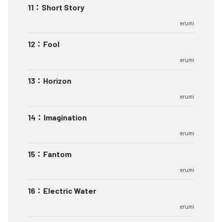
11
：
Short Story
erumi
12
：
Fool
erumi
13
：
Horizon
erumi
14
：
Imagination
erumi
15
：
Fantom
erumi
16
：
Electric Water
erumi