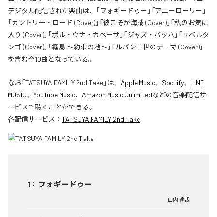
デジタル配信された楽曲は、「フォギードゥー」「アニーローリー」
「カントリー・ロード (Cover)」「彼こそが海賊 (Cover)」「私のお気に
入り (Cover)」「ポル・ウナ・カベーサ」「ジャズ・バッハ」「リベルタ
ンゴ (Cover)」「霧島 〜約束の地〜」「ルパン三世のテーマ (Cover)」
を含む全10曲となっている。
なお「
TATSUYA FAMILY 2nd Take
」は、
Apple Music
、
Spotify
、
LINE
MUSIC
、
YouTube Music
、
Amazon Music Unlimited
などの音楽配信サ
ービスで聴くことができる。
各配信サービス：
TATSUYA FAMILY 2nd Take
1
：
フォギードゥー
山内 達哉