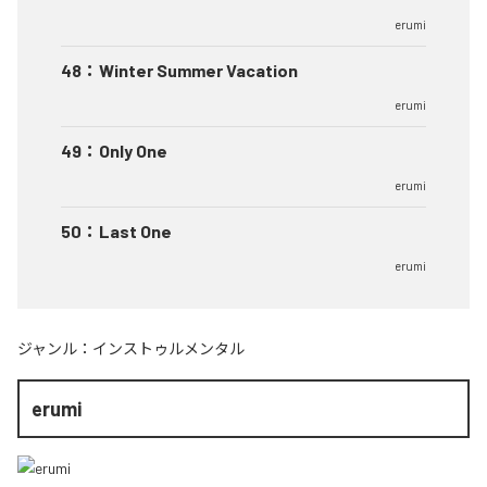
erumi
48
：
Winter Summer Vacation
erumi
49
：
Only One
erumi
50
：
Last One
erumi
ジャンル：
インストゥルメンタル
erumi