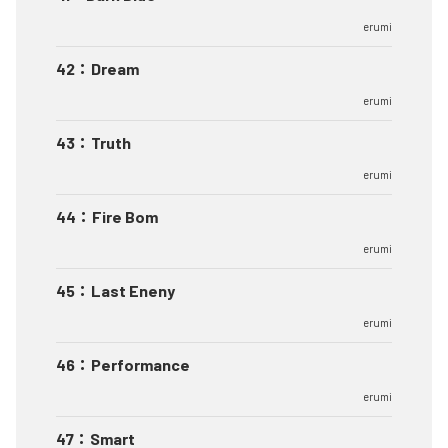
erumi
42
：
Dream
erumi
43
：
Truth
erumi
44
：
Fire Bom
erumi
45
：
Last Eneny
erumi
46
：
Performance
erumi
47
：
Smart