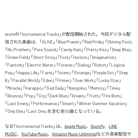
erumiの「Instrumental Tracks」が配信開始された。今回デジタル配
信された楽曲は、「ALIVE」「Blue Pranet」「Red Pride」「Shining Pool」
「No Problem」「Pure Sound」「Candy Rain」「Pretty Kiss」「Deep Blue」
「Green Field」「Short Story」「Fool」「Horizon」「Imagination」
「Fantom」「Electric Water」「Forever」「Dialog」「Robot」「Logical
Pop」「Happy Life」「Farm」「Totem」「Strange」「Purple Dot」「Step
B」「Parallel World」「Eden」「Primer」「Over Work」「Lucky Star」
「Miracle」「Karappo」「Sad Daily」「Nangoku」「Memory」「Time」
「Bounce」「Pop」「Cry」「Dark Blue」「Dream」「Truth」「Fire Bom」
「Last Eneny」「Performance」「Smart」「Winter Summer Vacation」
「Only One」「Last One」を含む全50曲となっている。
なお「
Instrumental Tracks
」は、
Apple Music
、
Spotify
、
LINE
MUSIC
、
YouTube Music
、
Amazon Music Unlimited
などの音楽配信サ