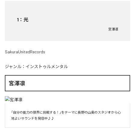
1
：
光
宮澤凛
SakuraUnitedRecords
ジャンル：
インストゥルメンタル
宮澤凛
「自分の能力の限界に挑戦する！」をテーマに長野の山奥のスタジオから心
地よいサウンドを発信中♪♪