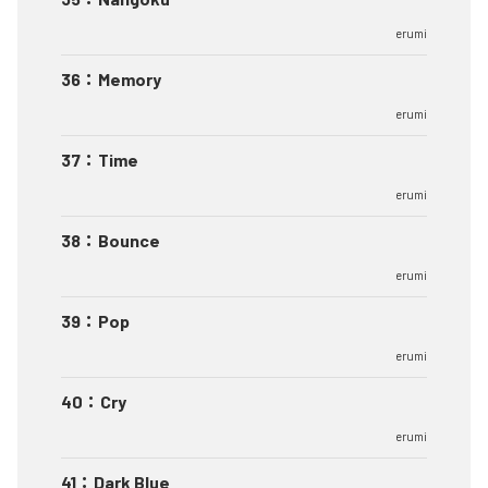
erumi
36
：
Memory
erumi
37
：
Time
erumi
38
：
Bounce
erumi
39
：
Pop
erumi
40
：
Cry
erumi
41
：
Dark Blue