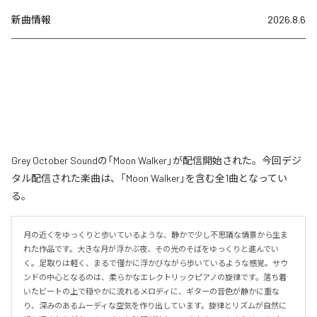
新曲情報
2026.8.6
Grey October Soundの「Moon Walker」が配信開始された。今回デジ
タル配信された楽曲は、「Moon Walker」を含む全1曲となってい
る。
月の近くをゆっくりと歩いているような、静かで少し不思議な情景から生ま
れた作品です。大きな月が浮かぶ夜、その光のそばをゆっくりと進んでい
く。足取りは軽く、まるで僅かに浮かびながら歩いているような感覚。サウ
ンドの中心となるのは、柔らかなエレクトリックピアノの旋律です。落ち着
いたビートの上で穏やかに流れるメロディに、ギターの音色が静かに重な
り、深みのあるムーディな空気を作り出しています。旋律とリズムが自然に