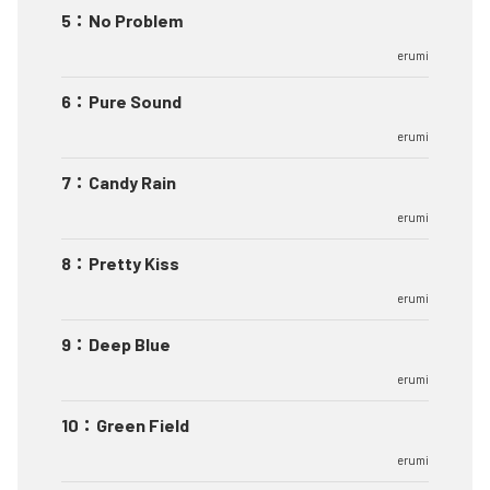
5
：
No Problem
erumi
6
：
Pure Sound
erumi
7
：
Candy Rain
erumi
8
：
Pretty Kiss
erumi
9
：
Deep Blue
erumi
10
：
Green Field
erumi