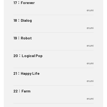
17
：
Forever
erumi
18
：
Dialog
erumi
19
：
Robot
erumi
20
：
Logical Pop
erumi
21
：
Happy Life
erumi
22
：
Farm
erumi