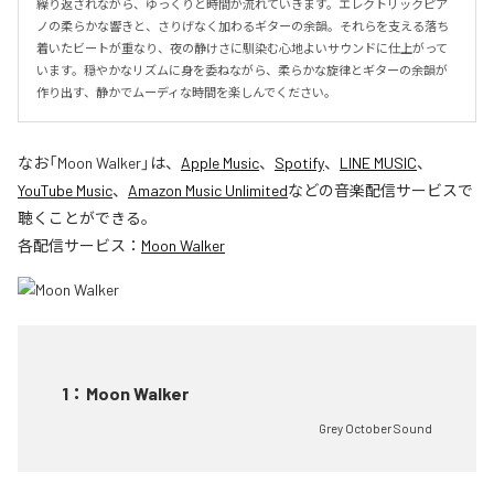
繰り返されながら、ゆっくりと時間が流れていきます。エレクトリックピア
ノの柔らかな響きと、さりげなく加わるギターの余韻。それらを支える落ち
着いたビートが重なり、夜の静けさに馴染む心地よいサウンドに仕上がって
います。穏やかなリズムに身を委ねながら、柔らかな旋律とギターの余韻が
作り出す、静かでムーディな時間を楽しんでください。
なお「
Moon Walker
」は、
Apple Music
、
Spotify
、
LINE MUSIC
、
YouTube Music
、
Amazon Music Unlimited
などの音楽配信サービスで
聴くことができる。
各配信サービス：
Moon Walker
1
：
Moon Walker
Grey October Sound