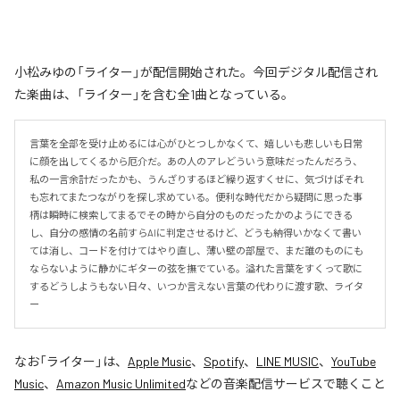
小松みゆの「ライター」が配信開始された。今回デジタル配信され
た楽曲は、「ライター」を含む全1曲となっている。
言葉を全部を受け止めるには心がひとつしかなくて、嬉しいも悲しいも日常
に顔を出してくるから厄介だ。あの人のアレどういう意味だったんだろう、
私の一言余計だったかも、うんざりするほど繰り返すくせに、気づけばそれ
も忘れてまたつながりを探し求めている。便利な時代だから疑問に思った事
柄は瞬時に検索してまるでその時から自分のものだったかのようにできる
し、自分の感情の名前すらAIに判定させるけど、どうも納得いかなくて書い
ては消し、コードを付けてはやり直し、薄い壁の部屋で、まだ誰のものにも
ならないように静かにギターの弦を撫でている。溢れた言葉をすくって歌に
するどうしようもない日々、いつか言えない言葉の代わりに渡す歌、ライタ
ー
なお「
ライター
」は、
Apple Music
、
Spotify
、
LINE MUSIC
、
YouTube
Music
、
Amazon Music Unlimited
などの音楽配信サービスで聴くこと