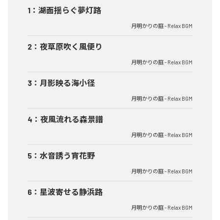
1
：
湖面揺らぐ夢灯路
月明かりの庭 - Relax BGM
2
：
夜草原吹く風便り
月明かりの庭 - Relax BGM
3
：
月影映る海小径
月明かりの庭 - Relax BGM
4
：
夜風流れる森景譜
月明かりの庭 - Relax BGM
5
：
水音誘う宵花野
月明かりの庭 - Relax BGM
6
：
星波寄せる静浜路
月明かりの庭 - Relax BGM