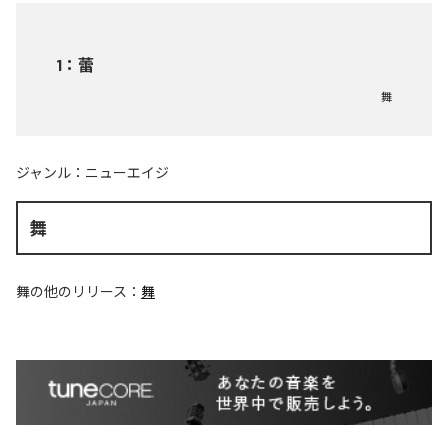
1
：
蕾
舞
ジャンル：
ニューエイジ
舞
舞
の他のリリース：
舞