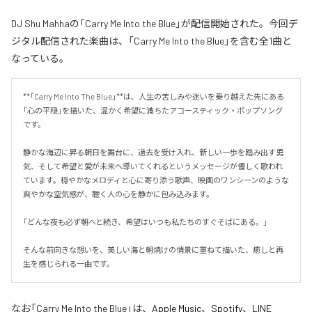
DJ Shu Mahhaの「Carry Me Into the Blue」が配信開始された。今回デ
ジタル配信された楽曲は、「Carry Me Into the Blue」を含む全1曲と
なっている。
**「Carry Me Into The Blue」**は、人生の苦しみや迷いを乗り越えた先にある
「心の平穏」を描いた、温かく希望に満ちたアコースティック・ポップソング
です。

静かな海辺に昇る朝日を舞台に、過去を受け入れ、新しい一歩を踏み出す勇
気、そして希望と愛が未来へ導いてくれるというメッセージが優しく歌われ
ています。穏やかなメロディと心に寄り添う歌声、映画のワンシーンのような
爽やかな空気感が、聴く人の心を静かに包み込みます。

「どんな夜も必ず朝へと続き、希望はいつも私たちのすぐそばにある。」

そんな前向きな想いを、美しい海と朝焼けの情景に重ねて描いた、癒しと再
生を感じられる一曲です。
なお「
Carry Me Into the Blue
」は、
Apple Music
、
Spotify
、
LINE