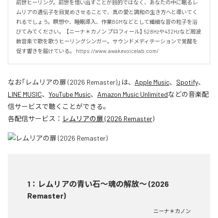
前世ヒーリング。前世を憶い出すことが目的ではなく、あなたの中に眠るレ
ムリアの遺伝子を目覚めさせることで、真の愛と調和の生き方へと導いてく
れるでしょう。瞑想や、睡眠導入、作業BGMなどとして繊細な音の粒子を浴
びてみてください。  【ニーナ＊カノン プロフィール】 528Hzや432Hzなど周波
数音楽で歌を歌うヒーリングシンガー。サウンドメディテーションで覚醒を
促す響きを届けている。 https://www.awakevoicelab.com/
なお「
レムリアの扉 (2026 Remaster)
」は、
Apple Music
、
Spotify
、
LINE MUSIC
、
YouTube Music
、
Amazon Music Unlimited
などの音楽配
信サービスで聴くことができる。
各配信サービス：
レムリアの扉 (2026 Remaster)
1
：
レムリアの青い石〜魂の解放〜 (2026
Remaster)
ニーナ＊カノン