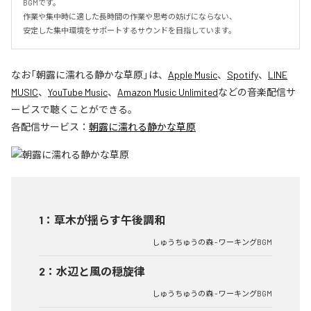
BGMです。

作業や集中時に適した長時間の作業や思考の妨げにならない、

安定した集中環境をサポートするサウンドを目指しています。
なお「
朝露に濡れる静かな草原
」は、
Apple Music
、
Spotify
、
LINE
MUSIC
、
YouTube Music
、
Amazon Music Unlimited
などの音楽配信サ
ービスで聴くことができる。
各配信サービス：
朝露に濡れる静かな草原
1
：
草木が揺らす午後調和
しゅうちゅうの森 - ワーキングBGM
2
：
水辺と風の穏旋律
しゅうちゅうの森 - ワーキングBGM