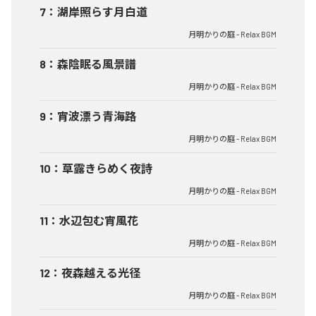
7
：
湖岸照らす月白道
月明かりの庭 - Relax BGM
8
：
森陰眠る風景譜
月明かりの庭 - Relax BGM
9
：
宵波漂う青海路
月明かりの庭 - Relax BGM
10
：
草露きらめく夜詩
月明かりの庭 - Relax BGM
11
：
水辺包む宵風花
月明かりの庭 - Relax BGM
12
：
夜森越える光径
月明かりの庭 - Relax BGM