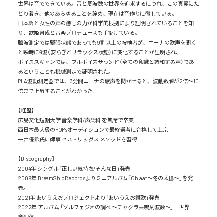
世界は音でできている。音と周波数の世界を追求するにつれ、この真実にた
どり着き、他のあらゆることを辞め、現在は音作りに徹している。

日本語と女性の声の癒しの力が科学的根拠により証明されていることを知
り、歌姫育成と音楽プロデュースも手掛けている。

脳波測定では緊張状態であっても9割以上の被検者が、ニーナの歌声を聞く
と瞬時にθ波（安らぎとリラックス状態）に変化することが証明され、

ボイススキャンでは、フルボイスサウンド（全ての意識と調和する声）であ
るということも機械測定で証明された。

PLA波動測定器では、3分間ニーナの歌声を聞かせると、波動数値が2倍～10
倍まで上昇することがわかった。

【経歴】

広島文化短期大学 音楽学科/声楽科 を首席で卒業 

西日本最大級のPOPsオーディションで最終選考に合格して上京

一井優希氏に師事 セス・リッグス メソッドを習得

【Discography】

2004年 シングル「正しい気持ち/そんな日」発売

2009年 DreamShipRecordsよりミニアルバム「Oblaat～冬の太陽～」を発
売。

2021年 あいうえおプロジェクトより「あいうえお讃歌」発売

2022年 アルバム 「ソルフェジオの調べ ～チャクラ共鳴周波数～」　世界一
斉配信
