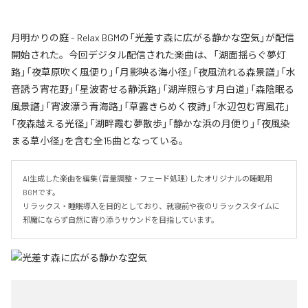
月明かりの庭 - Relax BGMの「光差す森に広がる静かな空気」が配信
開始された。今回デジタル配信された楽曲は、「湖面揺らぐ夢灯
路」「夜草原吹く風便り」「月影映る海小径」「夜風流れる森景譜」「水
音誘う宵花野」「星波寄せる静浜路」「湖岸照らす月白道」「森陰眠る
風景譜」「宵波漂う青海路」「草露きらめく夜詩」「水辺包む宵風花」
「夜森越える光径」「湖畔霞む夢散歩」「静かな浜の月便り」「夜風染
まる草小径」を含む全15曲となっている。
AI生成した楽曲を編集（音量調整・フェード処理）したオリジナルの睡眠用
BGMです。

リラックス・睡眠導入を目的としており、就寝前や夜のリラックスタイムに

邪魔にならず自然に寄り添うサウンドを目指しています。