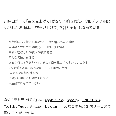
川原田新一の「空を見上げて」が配信開始された。今回デジタル配
信された楽曲は、「空を見上げて」を含む全1曲となっている。
身を粉にして働いて来た男性、女性諸君への応援歌

自分の人生の中での出会い、別れ、失敗等を

数多く経験した50代〜60代に贈る

そんな男性、女性に

さぁ！何しろ前を向いて、そして空を見上げて歩いていこう！

2人で誓った事、願った事、そして年老いた今

1人でもただ前へ進もう

その先に開けるものがまたある

人生捨てたものではない
なお「
空を見上げて
」は、
Apple Music
、
Spotify
、
LINE MUSIC
、
YouTube Music
、
Amazon Music Unlimited
などの音楽配信サービスで
聴くことができる。