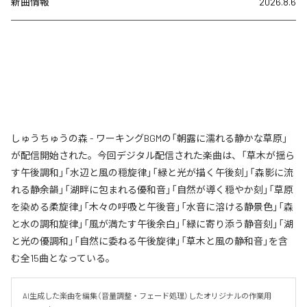
新曲情報
2026.8.6
しゅうちゅうの森 - ワーキングBGMの「朝露に濡れる静かな草原」
が配信開始された。今回デジタル配信された楽曲は、「草木が揺ら
す午後調和」「水辺と風の穏旋律」「緑と光が描く午後刻」「森影に流
れる静余韻」「湖畔に包まれる優和音」「自然が導く穏やか刻」「草原
を染める柔旋律」「木々の呼吸と午後音」「水音に溶ける静景色」「森
と水の調和旋律」「風が満たす午後余白」「緑に寄り添う静音刻」「湖
と光の優調和」「自然に委ねる午後旋律」「草木と風の静和音」を含
む全15曲となっている。
AI生成した楽曲を編集（音量調整・フェード処理）したオリジナルの作業用