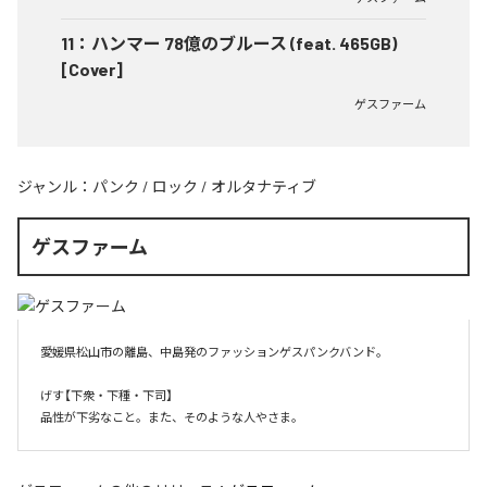
11
：
ハンマー 78億のブルース (feat. 465GB)
[Cover]
ゲスファーム
ジャンル：
パンク
/
ロック
/
オルタナティブ
ゲスファーム
愛媛県松山市の離島、中島発のファッションゲスパンクバンド。

げす【下衆・下種・下司】

品性が下劣なこと。また、そのような人やさま。