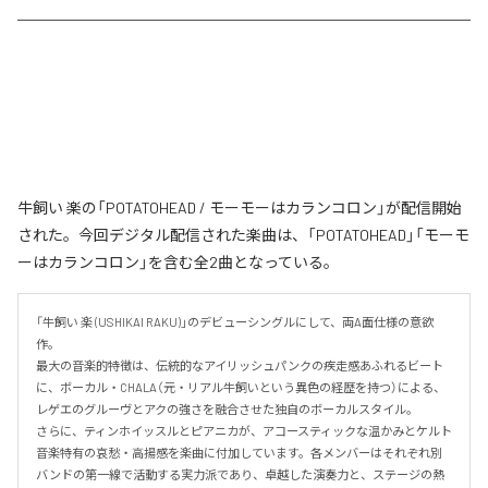
牛飼い 楽の「POTATOHEAD / モーモーはカランコロン」が配信開始
された。今回デジタル配信された楽曲は、「POTATOHEAD」「モーモ
ーはカランコロン」を含む全2曲となっている。
「牛飼い 楽 (USHIKAI RAKU)」のデビューシングルにして、両A面仕様の意欲
作。

最大の音楽的特徴は、伝統的なアイリッシュパンクの疾走感あふれるビート
に、ボーカル・CHALA（元・リアル牛飼いという異色の経歴を持つ）による、
レゲエのグルーヴとアクの強さを融合させた独自のボーカルスタイル。

さらに、ティンホイッスルとピアニカが、アコースティックな温かみとケルト
音楽特有の哀愁・高揚感を楽曲に付加しています。各メンバーはそれぞれ別
バンドの第一線で活動する実力派であり、卓越した演奏力と、ステージの熱