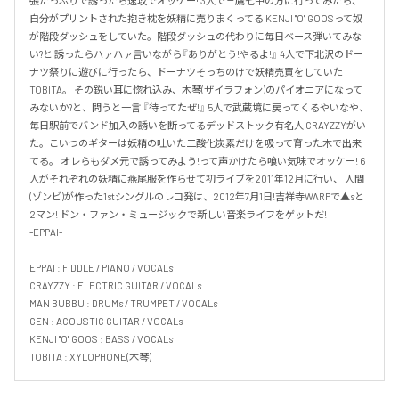
張たっぷりで誘ったら速攻でオッケー! 3人で三鷹七中の方に行ってみたら、
自分がプリントされた抱き枕を妖精に売りまくってる KENJI "O" GOOSって奴
が階段ダッシュをしていた。階段ダッシュの代わりに毎日ベース弾いてみな
い?と 誘ったらハァハァ言いながら『ありがとう!やるよ!』 4人で下北沢のドー
ナツ祭りに遊びに行ったら、ドーナツそっちのけで妖精売買をしていた
TOBITA。 その鋭い耳に惚れ込み、木琴(ザイラフォン)のパイオニアになって
みないか?と、問うと一言 『待ってたぜ!』 5人で武蔵境に戻ってくるやいなや、
毎日駅前でバンド加入の誘いを断ってるデッドストック有名人 CRAYZZYがい
た。こいつのギターは妖精の吐いた二酸化炭素だけを吸って育った木で出来
てる。 オレらもダメ元で誘ってみよう!って声かけたら喰い気味でオッケー! 6
人がそれぞれの妖精に燕尾服を作らせて初ライブを2011年12月に行い、 人間
(ゾンビ)が作った1stシングルのレコ発は、2012年7月1日!吉祥寺WARPで▲sと
2マン! ドン・ファン・ミュージックで新しい音楽ライフをゲットだ!

-EPPAI-

EPPAI : FIDDLE / PIANO / VOCALs

CRAYZZY : ELECTRIC GUITAR / VOCALs

MAN BUBBU : DRUMs / TRUMPET / VOCALs

GEN : ACOUSTIC GUITAR / VOCALs

KENJI "O" GOOS : BASS / VOCALs

TOBITA : XYLOPHONE(木琴)