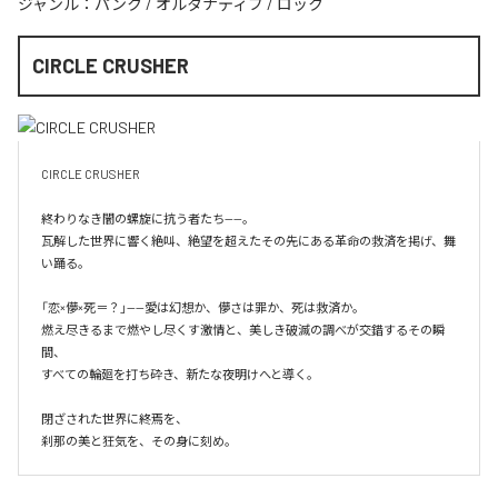
ジャンル：
パンク
/
オルタナティブ
/
ロック
CIRCLE CRUSHER
CIRCLE CRUSHER

終わりなき闇の螺旋に抗う者たち——。

瓦解した世界に響く絶叫、絶望を超えたその先にある革命の救済を掲げ、舞
い踊る。

「恋×儚×死＝？」——愛は幻想か、儚さは罪か、死は救済か。

燃え尽きるまで燃やし尽くす激情と、美しき破滅の調べが交錯するその瞬
間、

すべての輪廻を打ち砕き、新たな夜明けへと導く。

閉ざされた世界に終焉を、

刹那の美と狂気を、その身に刻め。