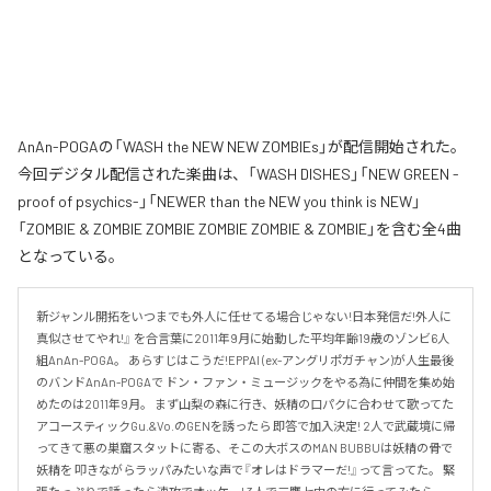
AnAn-POGAの「WASH the NEW NEW ZOMBIEs」が配信開始された。
今回デジタル配信された楽曲は、「WASH DISHES」「NEW GREEN -
proof of psychics-」「NEWER than the NEW you think is NEW」
「ZOMBIE & ZOMBIE ZOMBIE ZOMBIE ZOMBIE & ZOMBIE」を含む全4曲
となっている。
新ジャンル開拓をいつまでも外人に任せてる場合じゃない!日本発信だ!外人に
真似させてやれ!』 を合言葉に2011年9月に始動した平均年齢19歳のゾンビ6人
組AnAn-POGA。 あらすじはこうだ!EPPAI (ex-アングリポガチャン)が人生最後
のバンドAnAn-POGAで ドン・ファン・ミュージックをやる為に仲間を集め始
めたのは2011年9月。 まず山梨の森に行き、妖精の口パクに合わせて歌ってた
アコースティックGu.&Vo.のGENを誘ったら 即答で加入決定! 2人で武蔵境に帰
ってきて悪の巣窟スタットに寄る、そこの大ボスのMAN BUBBUは妖精の骨で
妖精を 叩きながらラッパみたいな声で『オレはドラマーだ!』って言ってた。 緊