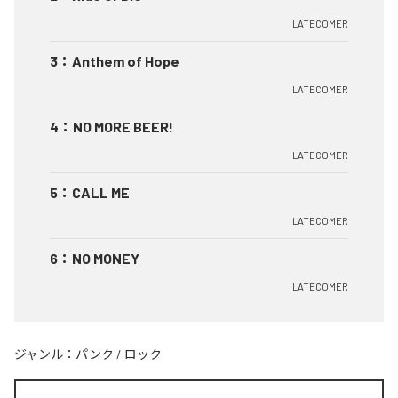
LATECOMER
3
：
Anthem of Hope
LATECOMER
4
：
NO MORE BEER!
LATECOMER
5
：
CALL ME
LATECOMER
6
：
NO MONEY
LATECOMER
ジャンル：
パンク
/
ロック