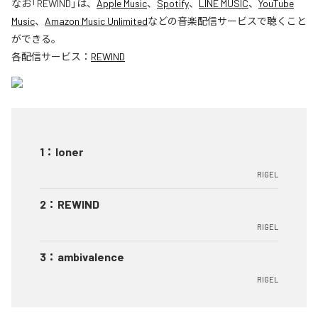
なお「
REWIND
」は、
Apple Music
、
Spotify
、
LINE MUSIC
、
YouTube
Music
、
Amazon Music Unlimited
などの音楽配信サービスで聴くこと
ができる。
各配信サービス：
REWIND
1
：
loner
RIGEL
2
：
REWIND
RIGEL
3
：
ambivalence
RIGEL