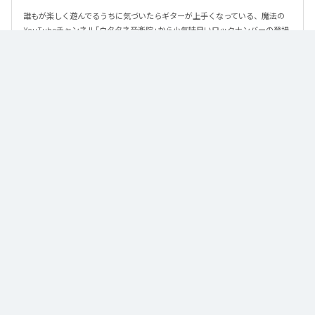
誰もが楽しく遊んでるうちに気づいたらギターが上手くなっている、魔法の
YouTubeチャンネル「ウタタネ音楽院」から小気味良いロックナンバーの登場
です。

この曲はメジャーコード・マイナーコードを覚えた人向けに、メジャーコー
ド・マイナーコードのみで作られています。

ロックの編曲学習用にも使える、シンプルな楽曲となっております。

譜面はウタタネ音楽院YouTubeまたは公式サイトからダウンロードできま
す。
なお「
New Emotion
」は、
Apple Music
、
Spotify
、
LINE MUSIC
、
YouTube Music
、
Amazon Music Unlimited
などの音楽配信サービスで
聴くことができる。
各配信サービス：
New Emotion