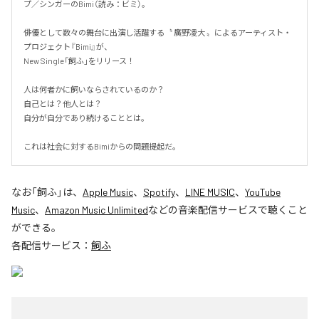
プ／シンガーのBimi（読み：ビミ）。

俳優として数々の舞台に出演し活躍する〝 廣野凌大 〟によるアーティスト・
プロジェクト『Bimi』が、

New Single「飼ふ」をリリース！

人は何者かに飼いならされているのか？

自己とは？他人とは？

自分が自分であり続けることとは。

これは社会に対するBimiからの問題提起だ。
なお「
飼ふ
」は、
Apple Music
、
Spotify
、
LINE MUSIC
、
YouTube
Music
、
Amazon Music Unlimited
などの音楽配信サービスで聴くこと
ができる。
各配信サービス：
飼ふ