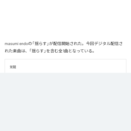
masumi endoの「揺らす」が配信開始された。今回デジタル配信さ
れた楽曲は、「揺らす」を含む全1曲となっている。
覚醒
なお「
揺らす
」は、
Apple Music
、
Spotify
、
LINE MUSIC
、
YouTube
Music
、
Amazon Music Unlimited
などの音楽配信サービスで聴くこと
ができる。
各配信サービス：
揺らす