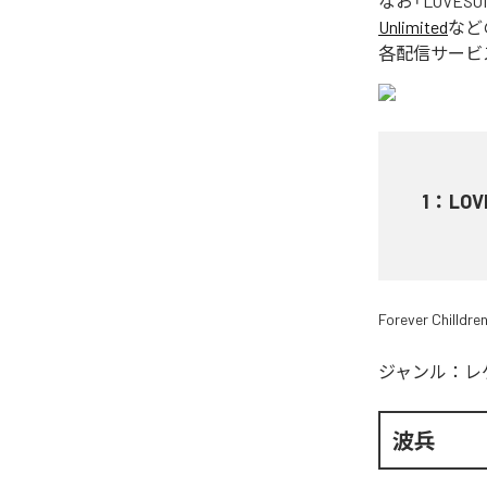
なお「
LOVESO
Unlimited
など
各配信サービ
1
：
LOV
Forever Chilldre
ジャンル：
レ
波兵