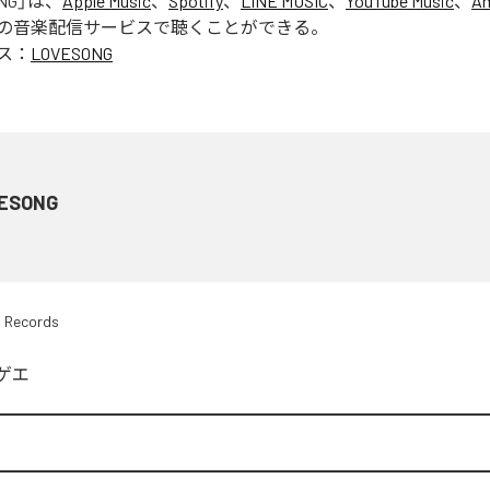
NG
」は、
Apple Music
、
Spotify
、
LINE MUSIC
、
YouTube Music
、
Am
の音楽配信サービスで聴くことができる。
ス：
LOVESONG
ESONG
n Records
ゲエ