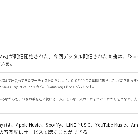
me Way」が配信開始された。今回デジタル配信された楽曲は、「Same
ている。
を越えて出会ってきたアーティストたちと共に、GeGが“今この瞬間に鳴らしたい音”をまっす
w ～GeG’s Playlist Vol.3～』から、「Same Way」をシングルカット。

歩みながらも、今なお夢を追い続ける二人。そんな二人のこれまでとこれからをつなぐ、大
ay
」は、
Apple Music
、
Spotify
、
LINE MUSIC
、
YouTube Music
、
Am
の音楽配信サービスで聴くことができる。