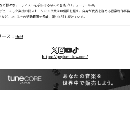
など様々なアーティストを手掛ける令和の音楽プロデューサーGeG。

デュースした楽曲の総ストーリミング数は10億回を超え、自身が代表を務める音楽制作事務所Goo
足するなど、GeGはその活動範囲を多岐に渡り拡張し続けている。
リース：
GeG
https://gegismellow.com/