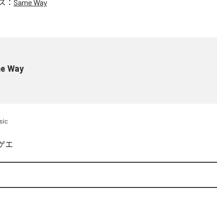
ス：
Same Way
e Way
sic
ゲエ