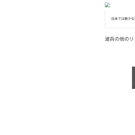
日本では数少ないmo
波兵
の他のリ