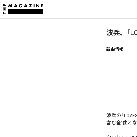
波兵、「L
新曲情報
波兵の「LOV
含む全1曲と