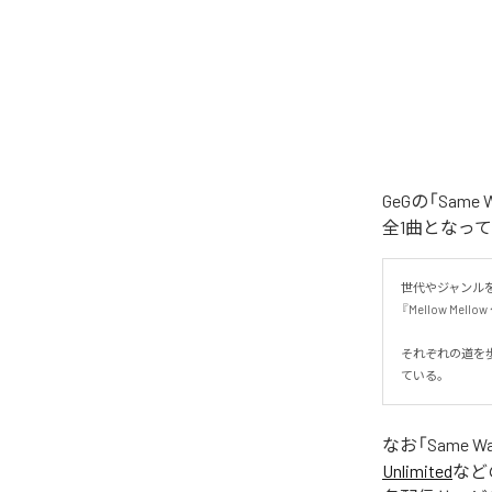
GeGの「Sa
全1曲となっ
世代やジャンル
『Mellow Mello
それぞれの道を
ている。
なお「
Same W
Unlimited
など