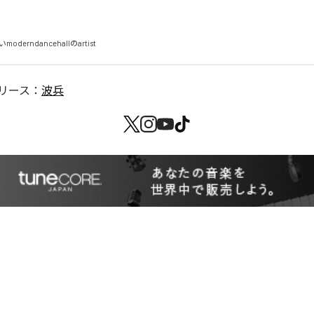
derndancehallのartist
リース：
波兵