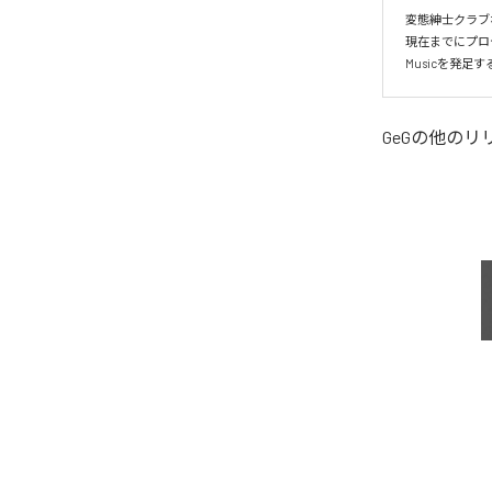
変態紳士クラブ
現在までにプロ
Musicを発
GeG
の他のリ