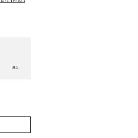
azon Music
波兵