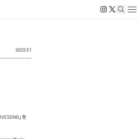
2022.3.1
ESONG」を