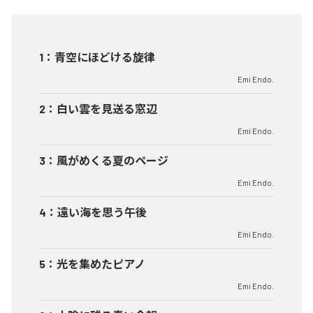
1
：
青空にほどける旋律
Emi Endo.
2
：
白い雲を見送る窓辺
Emi Endo.
3
：
風がめくる夏のページ
Emi Endo.
4
：
遠い海を思う午後
Emi Endo.
5
：
光を集めたピアノ
Emi Endo.