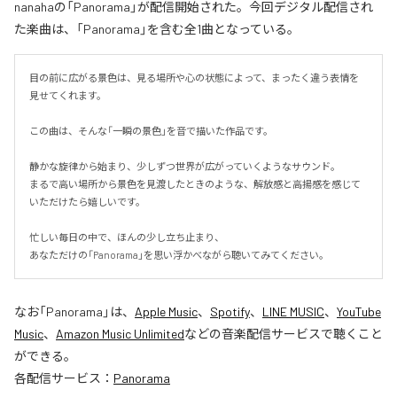
nanahaの「Panorama」が配信開始された。今回デジタル配信され
た楽曲は、「Panorama」を含む全1曲となっている。
目の前に広がる景色は、見る場所や心の状態によって、まったく違う表情を
見せてくれます。

この曲は、そんな「一瞬の景色」を音で描いた作品です。

静かな旋律から始まり、少しずつ世界が広がっていくようなサウンド。

まるで高い場所から景色を見渡したときのような、解放感と高揚感を感じて
いただけたら嬉しいです。

忙しい毎日の中で、ほんの少し立ち止まり、

あなただけの「Panorama」を思い浮かべながら聴いてみてください。
なお「
Panorama
」は、
Apple Music
、
Spotify
、
LINE MUSIC
、
YouTube
Music
、
Amazon Music Unlimited
などの音楽配信サービスで聴くこと
ができる。
各配信サービス：
Panorama