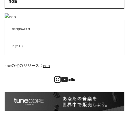
noa
-designwriter-

Seiya Fujii
noa
の他のリリース：
noa