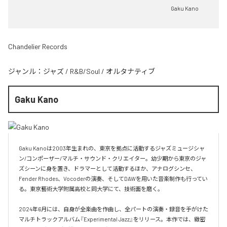
Gaku Kano
Chandelier Records
ジャンル：
ジャズ
/
R&B/Soul
/
オルタナティブ
Gaku Kano
Gaku Kanoは2003年生まれの、東京を拠点に活動するジャズミュージシャ
ン/コンポーザー/マルチ・サウンド・クリエイター。幼少期から東京のジャ
ズシーンに身を置き、ドラマーとして活動するほか、アナログシンセ、
Fender Rhodes、Vocoderの演奏、そしてDAWを用いた音楽制作も行ってい
る。東京藝術大学附属高校と同大学にて、技術面を磨く。

2024年6月には、自身が全楽曲を作曲し、全パートの演奏・録音を手がけた
マルチトラックアルバム『Experimental Jazz』をリリース。本作では、緻密