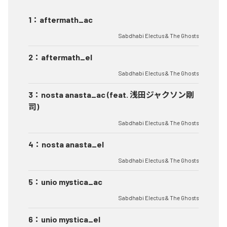
1
：
aftermath_ac
Sabdhabi Electus & The Ghosts
2
：
aftermath_el
Sabdhabi Electus & The Ghosts
3
：
nosta anasta_ac (feat. 浅田ジャクソン剛
司)
Sabdhabi Electus & The Ghosts
4
：
nosta anasta_el
Sabdhabi Electus & The Ghosts
5
：
unio mystica_ac
Sabdhabi Electus & The Ghosts
6
：
unio mystica_el