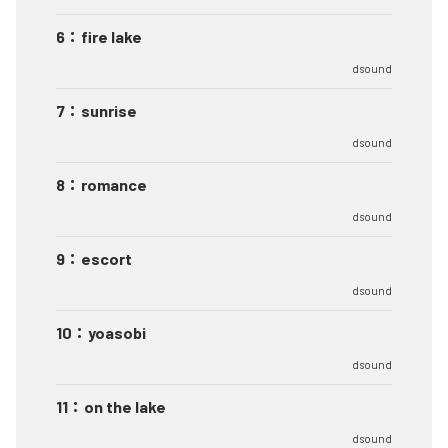
6
：
fire lake
dsound
7
：
sunrise
dsound
8
：
romance
dsound
9
：
escort
dsound
10
：
yoasobi
dsound
11
：
on the lake
dsound