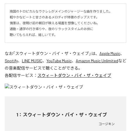
南国のトロピカルなウクレレがメインのジャ－ジーな曲を作りました。

軽やかなビートと甘さのあるメロディが特徴のポップスです。

情景は、夜明け前の朝日が映える場面を想像してくださいね。

通勤・通学の行き帰りや、夜のリラックスタイムのお供に

聴いてもらえれば、嬉しいです。
なお「
スウィ－トダウン・バイ・ザ・ウェイブ
」は、
Apple Music
、
Spotify
、
LINE MUSIC
、
YouTube Music
、
Amazon Music Unlimited
など
の音楽配信サービスで聴くことができる。
各配信サービス：
スウィ－トダウン・バイ・ザ・ウェイブ
1
：
スウィ－トダウン・バイ・ザ・ウェイブ
コージキン