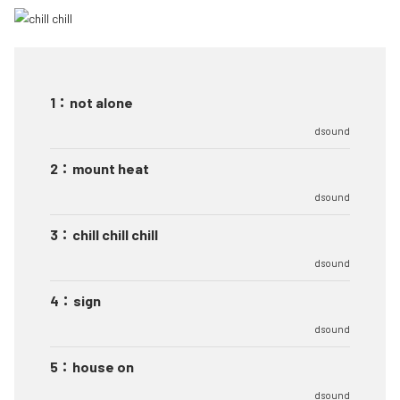
1
：
not alone
dsound
2
：
mount heat
dsound
3
：
chill chill chill
dsound
4
：
sign
dsound
5
：
house on
dsound