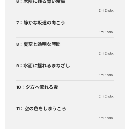
6
：
木陰に残る青い余韻
Emi Endo.
7
：
静かな坂道の向こう
Emi Endo.
8
：
夏空と透明な時間
Emi Endo.
9
：
水面に揺れるまなざし
Emi Endo.
10
：
夕方へ流れる雲
Emi Endo.
11
：
空の色をしまうころ
Emi Endo.