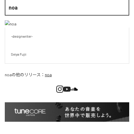
noa
-designwriter-

Seiya Fujii
noa
の他のリリース：
noa