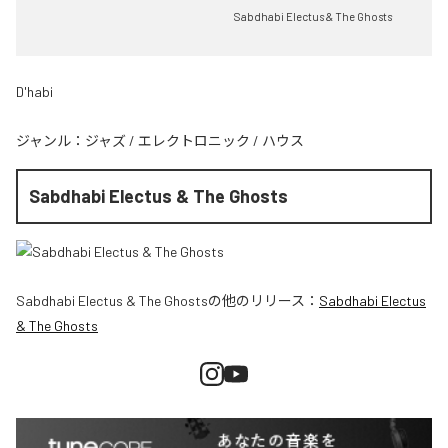
Sabdhabi Electus & The Ghosts
D'habi
ジャンル：
ジャズ
/
エレクトロニック
/
ハウス
Sabdhabi Electus & The Ghosts
Sabdhabi Electus & The Ghosts
の他のリリース：
Sabdhabi Electus
& The Ghosts