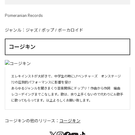
Pomeranian Records
ジャンル：
ジャズ
/
ポップ
/
ボーカロイド
コージキン
エレキインストが大好きで、中学生の時にLPベンチャ－ズ　オンステ－ジ
72の圧倒的パフォ－マンスに影響を受け

あらゆるジャンルを聞きまくり音楽関係にドップリ！作曲から作詞　編曲　
レコ－デイングまでこなします。歌は、余り上手くないので代わりにAi歌手
に歌ってもらってます。以上よろしくお願い致します。
コージキン
の他のリリース：
コージキン