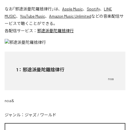
なお「
邪途派曼陀羅捨律行
」は、
Apple Music
、
Spotify
、
LINE
MUSIC
、
YouTube Music
、
Amazon Music Unlimited
などの音楽配信サ
ービスで聴くことができる。
各配信サービス：
邪途派曼陀羅捨律行
1
：
邪途派曼陀羅捨律行
noa
noa&
ジャンル：
ジャズ
/
ワールド