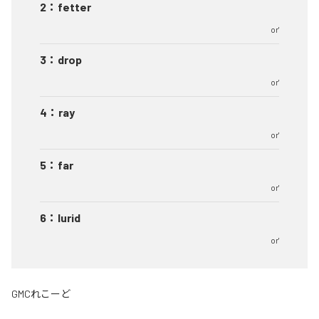
2
：
fetter
or'
3
：
drop
or'
4
：
ray
or'
5
：
far
or'
6
：
lurid
or'
GMCれこーど