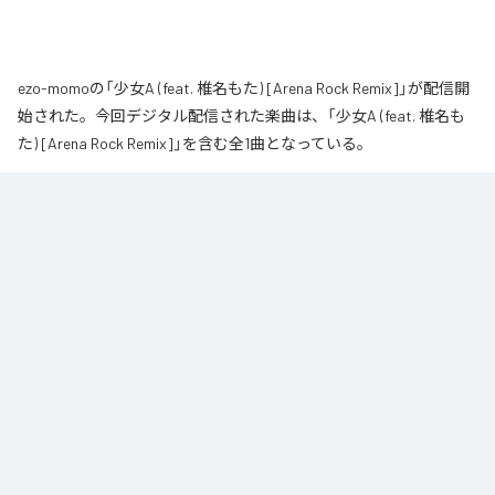
ezo-momoの「少女A (feat. 椎名もた) [Arena Rock Remix]」が配信開
始された。今回デジタル配信された楽曲は、「少女A (feat. 椎名も
た) [Arena Rock Remix]」を含む全1曲となっている。
椎名もた「少女A」を、壮大なアリーナロックへ再構築した 「Arena Rock 
Remix」。

繊細で静かな歌い出しから、幾重にも重なるギター、力強いベースとライブ
ドラム、感情的なキーボードが一気に広がる爆発的なサビへ。

心音や一瞬の静寂、観客の手拍子とシンガロングを交えながら、原曲に宿る
孤独と心の揺れを、大観衆と分かち合う希望のエネルギーへと昇華しまし
た。

夜空まで届くような歌声と、切なさの先にある解放を描いた、ezo-momoに
よるシネマティックなロックリミックスです。