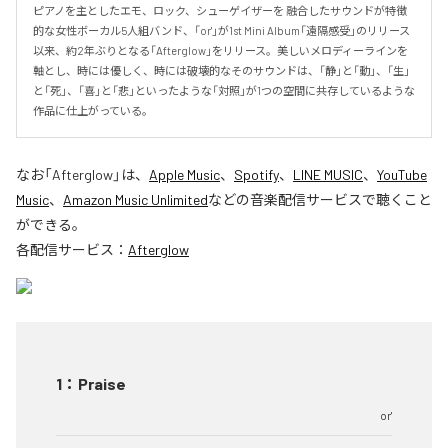
ピアノを主としたエモ、ロック、シューゲイザーを 融合したサウンドが特徴
的な女性ボーカル5人組バンド、「or'」が1st Mini Album「遠隔感受」のリリース
以来、約2年ぶりとなる「Afterglow」をリリース。美しいメロディーラインを
軸とし、時には優しく、時には破壊的なそのサウンドは、「静」と「動」、「生」
と「死」、「喜」と「悲」といったような「対照」が1つの空間に共存しているような
作品に仕上がっている。
なお「
Afterglow
」は、
Apple Music
、
Spotify
、
LINE MUSIC
、
YouTube
Music
、
Amazon Music Unlimited
などの音楽配信サービスで聴くこと
ができる。
各配信サービス：
Afterglow
1
：
Praise
or'