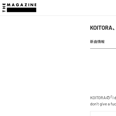
KOITORA、
新曲情報
KOITORAの「
don't give