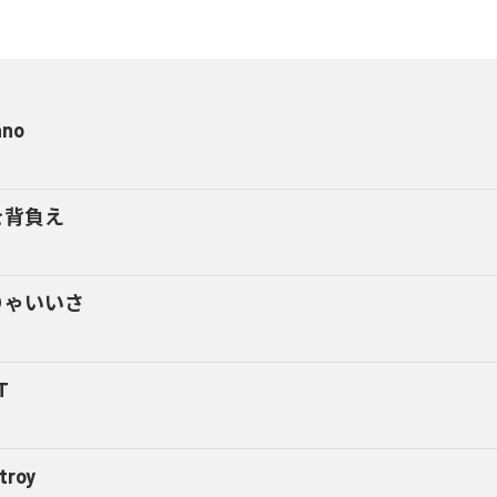
ano
を背負え
りゃいいさ
T
troy