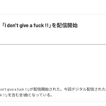
「I don't give a fuck !!」を配信開始
I don't give a fuck !!」が配信開始された。今回デジタル配信され
 a fuck !!」を含む全1曲となっている。