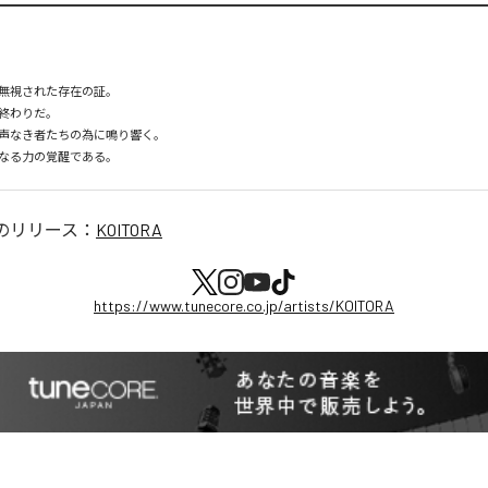
無視された存在の証。

終わりだ。

声なき者たちの為に鳴り響く。

なる力の覚醒である。
のリリース：
KOITORA
https://www.tunecore.co.jp/artists/KOITORA