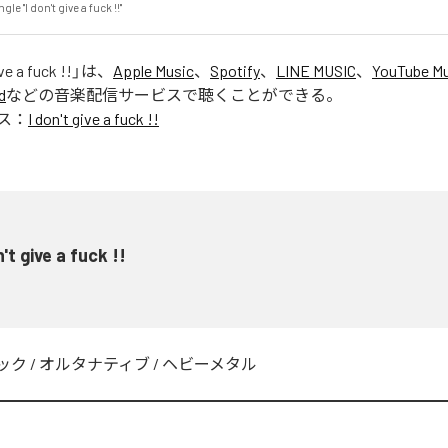
e "I don't give a fuck !!"
ive a fuck !!
」は、
Apple Music
、
Spotify
、
LINE MUSIC
、
YouTube M
d
などの音楽配信サービスで聴くことができる。
ス：
I don't give a fuck !!
n't give a fuck !!
ック
/
オルタナティブ
/
ヘビーメタル