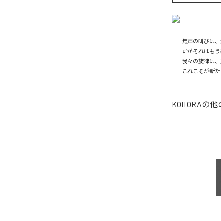
無声の叫びは、
だがそれはもう
我々の旋律は、
これこそが新た
KOITORA
の他