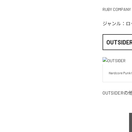
RUBY COMPANY
ジャンル：
ロ
OUTSIDE
Hardcore Punk 
OUTSIDER
の