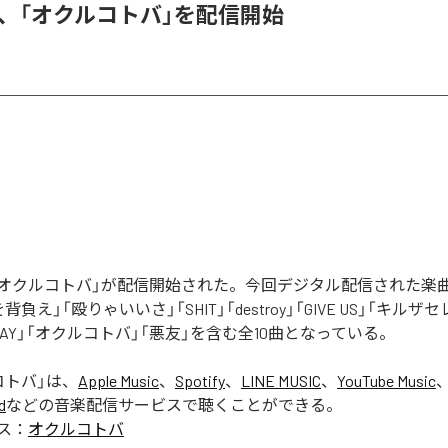
DER、「オクルコトバ」を配信開始
Rの「オクルコトバ」が配信開始された。今回デジタル配信された楽
罪を背負え」「殴りゃいいさ」「SHIT」「destroy」「GIVE US」「キルザ
 AWAY」「オクルコトバ」「悪友」を含む全10曲となっている。
コトバ
」は、
Apple Music
、
Spotify
、
LINE MUSIC
、
YouTube Music
d
などの音楽配信サービスで聴くことができる。
ス：
オクルコトバ