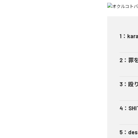
1
：
kar
2
：
罪
3
：
殴
4
：
SHI
5
：
des