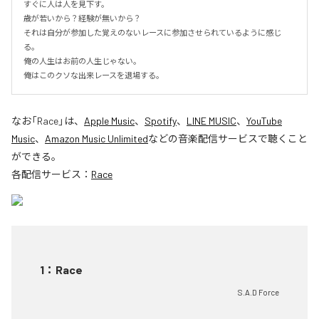
すぐに人は人を見下す。

歳が若いから？経験が無いから？

それは自分が参加した覚えのないレースに参加させられているように感じ
る。

俺の人生はお前の人生じゃない。

俺はこのクソな出来レースを退場する。
なお「
Race
」は、
Apple Music
、
Spotify
、
LINE MUSIC
、
YouTube
Music
、
Amazon Music Unlimited
などの音楽配信サービスで聴くこと
ができる。
各配信サービス：
Race
1
：
Race
S.A.D Force