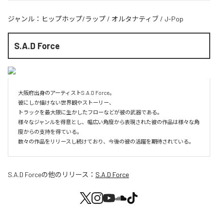
ジャンル：
ヒップホップ/ラップ
/
オルタナティブ
/
J-Pop
S.A.D Force
大阪府出身のアーティストS.A.D Force。

彼にしか描けない世界観やストーリー、

トラックを最大限に生かしたフローなどが彼の武器である。

様々なジャンルを得意とし、幅広い角度から表現された彼の作品は様々な角
度からの支持を得ている。

数々の作品をリリースし続けており、今後の彼の活躍を期待されている。
S.A.D Force
の他のリリース：
S.A.D Force