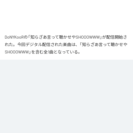
DoNYKooRの「知らざあ言って聴かせやSHOOOWWW」が配信開始さ
れた。今回デジタル配信された楽曲は、「知らざあ言って聴かせや
SHOOOWWW」を含む全1曲となっている。
なお「
知らざあ言って聴かせやSHOOOWWW
」は、
Apple Music
、
Spotify
、
LINE MUSIC
、
YouTube Music
、
Amazon Music Unlimited
など
の音楽配信サービスで聴くことができる。
各配信サービス：
知らざあ言って聴かせやSHOOOWWW
1
：
知らざあ言って聴かせやSHOOOWWW