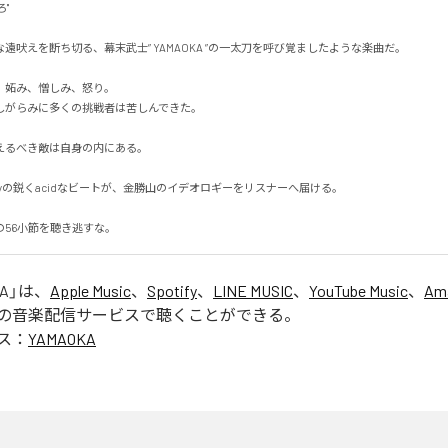


遠吠えを断ち切る、幕末武士” YAMAOKA ”の一太刀を呼び覚ましたような楽曲だ。

妬み、憎しみ、怒り。

がらみに多くの挑戦者は苦しんできた。

るべき敵は自身の内にある。

abyの鋭くacidなビートが、金勝山のイデオロギーをリスナーへ届ける。

の56小節を聴き逃すな。
A
」は、
Apple Music
、
Spotify
、
LINE MUSIC
、
YouTube Music
、
Am
の音楽配信サービスで聴くことができる。
ス：
YAMAOKA