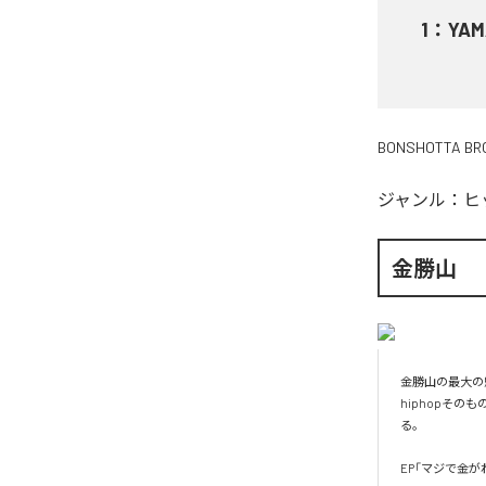
1
：
YAM
BONSHOTTA BR
ジャンル：
ヒ
金勝山
金勝山の最大の
hiphopその
る。

EP「マジで金がね