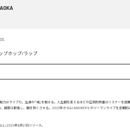
AOKA
OS.
ップホップ/ラップ
魅力はライブだ。生身の「魂」を魅せる。人生観を変えるほどの圧倒的熱量はリスナーを鼓
もの。観客は歓喜し、胸を熱くさせる。2023年からDJ ANSWERとのツーマンライブを定期
ぇ」2024年6月21日リリース。
