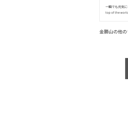
一瞬でも元気に
top of the worl
金勝山
の他の