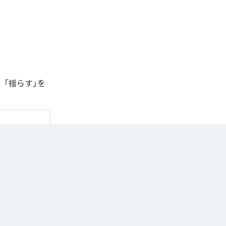
、「揺らす」を
n Music