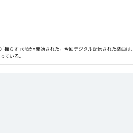
endoの「揺らす」が配信開始された。今回デジタル配信された楽曲は
なっている。
」は、
Apple Music
、
Spotify
、
LINE MUSIC
、
YouTube Music
、
Amazo
の音楽配信サービスで聴くことができる。
ス：
揺らす