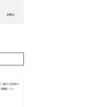
金勝山
舞し続ける往年の
的に開催してい