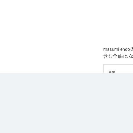
masumi 
含む全1曲と
覚醒
なお「
揺らす
Unlimited
など
各配信サービ