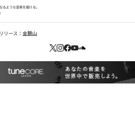
なるような音楽を届ける。

d
リリース：
金勝山