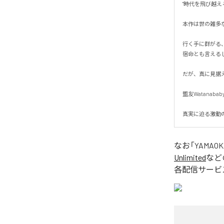
"時代を飛び越えろ"
本作は世の雑多な
行く手に群がる、
宿命とも言えるし
だが、真に見据え
盟友Watanab
真実に迫る激動
なお「
YAMAOK
Unlimited
など
各配信サービ