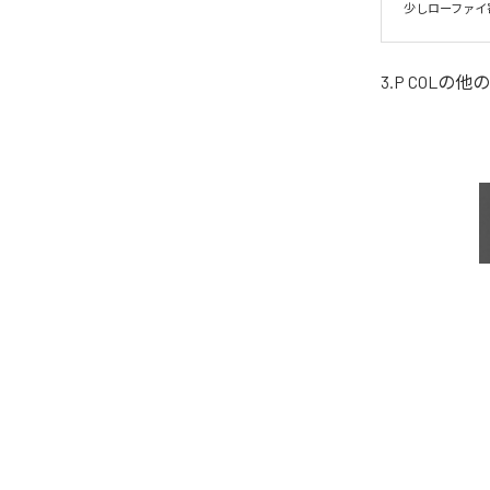
少しローファイ
3.P COL
の他の