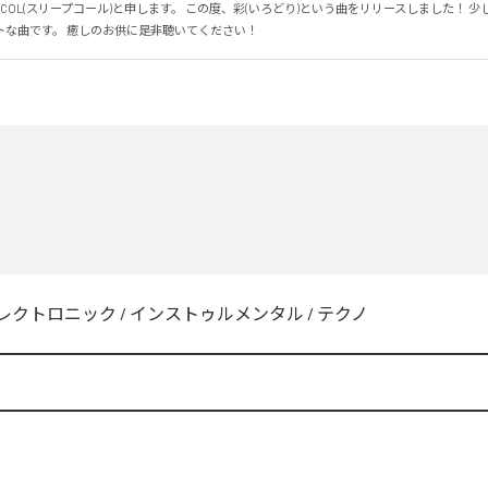
P COL(スリープコール)と申します。 この度、彩(いろどり)という曲をリリースしました！ 
トな曲です。 癒しのお供に是非聴いてください！
レクトロニック
/
インストゥルメンタル
/
テクノ