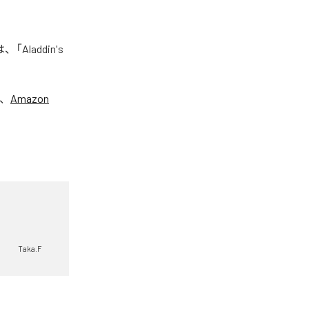
Aladdin's
、
Amazon
Taka.F