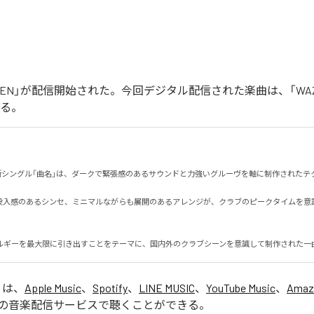
「WAZEN」が配信開始された。今回デジタル配信された楽曲は、「WA
いる。
る最新シングル「曲名」は、ダークで緊張感のあるサウンドと力強いグルーヴを軸に制作されたテクノ
没入感のあるシンセ、ミニマルながらも展開のあるアレンジが、クラブのピークタイムを意
ルギーを最大限に引き出すことをテーマに、国内外のクラブシーンを意識して制作された一
」は、
Apple Music
、
Spotify
、
LINE MUSIC
、
YouTube Music
、
Amaz
の音楽配信サービスで聴くことができる。