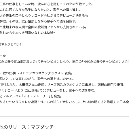
工事の仕事をしていた時、沈んだ心を癒してくれたのが歌でした。

の心に届くような歌手になりたいと、歌手への道へ進む。

大介先生の弟子となりレコード会社からのデビューが決まるも

解散。その後、試行錯誤しながら歌手への道を目指す。

と比類まれな人柄で全国の歌謡曲ファンから支持されている。

れたらやみつき間違いなしの本格派!!

ムラヒロシ）

身

HKのど自慢富山県新湊大会」でチャンピオンとなり、同年の「NHKのど自慢チャンピオン大会(N
に歌の仕事(レストランカラオケシダックス)に就職。

配人として従事しながら、歌手への夢を追いかける。

県で行われた、木田俊之立山連峰リリース記念カラオケ大会に出場し、課題曲部門で優勝。

のくレコードより「立山連峰」でCDデビューをし、歌手への道を歩む。

るフルアルバム「マイ・ストーリー」を発売。

りさむ～いダジャレを連発！怖いもの知らず金村ひろし。持ち前の明るさと歌唱力で日本全
他のリリース：
マブダッチ