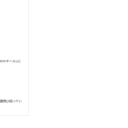
HKホール)」に
国飛び回ってい