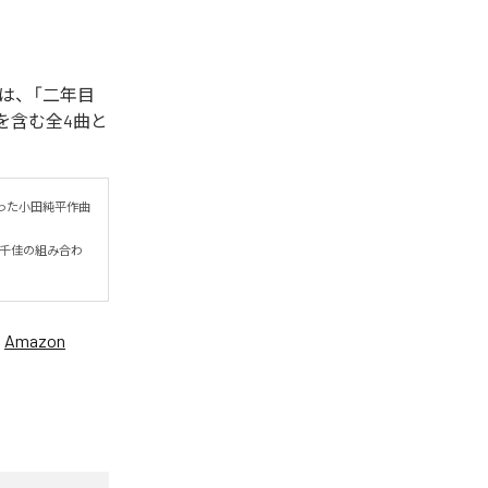
は、「二年目
e)」を含む全4曲と
った小田純平作曲
岡千佳の組み合わ
、
Amazon