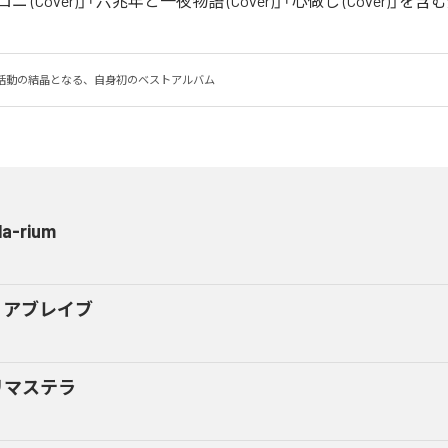
アイロニ (Cover)」「六兆年と一夜物語 (Cover)」「心做し (Cover)」
の活動の結晶となる、自身初のベストアルバム
la-rium
ィアブレイブ
リマステラ