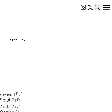
2022.1.26
rium」「デ
」「光の道標」「午
」「ハロ／ハワユ