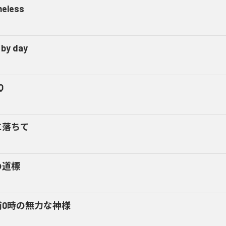
eless
 by day
Q
に落ちて
の道標
前0時の無力な神様