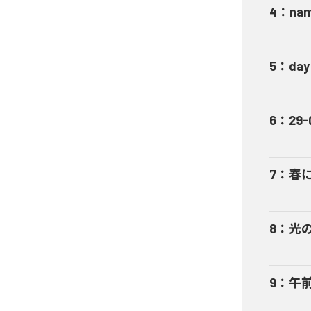
4
：
nam
5
：
day
6
：
29-
7
：
春
8
：
光
9
：
午