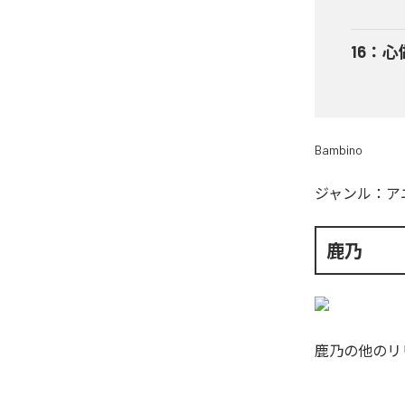
16
：
心做
Bambino
ジャンル：
ア
鹿乃
鹿乃
の他のリ