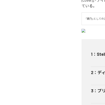
(Cover)」「
ている。
「鹿乃」として
1
：
Stel
2
：
デ
3
：
プ