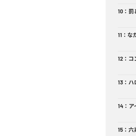
10
：
罰
11
：
なだ
12
：
コ
13
：
ハロ
14
：
アイ
15
：
六