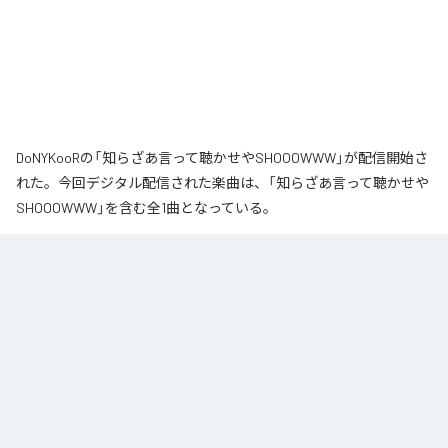
DoNYKooRの「知らざあ言って聴かせやSHOOOWWW」が配信開始さ
れた。今回デジタル配信された楽曲は、「知らざあ言って聴かせや
SHOOOWWW」を含む全1曲となっている。
なお「
知らざあ言って聴かせやSHOOOWWW
」は、
Apple Music
、
Spotify
、
LINE MUSIC
、
YouTube Music
、
Amazon Music Unlimited
など
の音楽配信サービスで聴くことができる。
各配信サービス：
知らざあ言って聴かせやSHOOOWWW