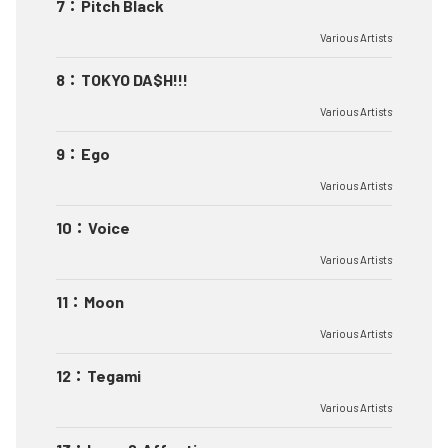
7
：
Pitch Black
Various Artists
8
：
TOKYO DA$H!!!
Various Artists
9
：
Ego
Various Artists
10
：
Voice
Various Artists
11
：
Moon
Various Artists
12
：
Tegami
Various Artists