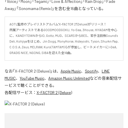
「Voice」「Moon」「Tegami」「Love & Affection」「Rain Drop」「Fade
Away」「Sonomama (Remix)」を含む全16曲となっている。
AOTL監修のプレイリストアルバム"X-FACTOR 2"(Deluxe)がリリース！

所属アーティストであるGOODMOODGOKU, Yo-Sea, 3House, HIYADAMを中心
に、KANDYTOWNからIO, Gottz, MUD、SCARSからBES、若手注目株Sound's 
Deli, Kohjiyaをはじめ、Jin Dogg, MonyHorse, Hideyoshi, Tyson, Shurkn Pap, 
C.O.S.A, Zeus, MELRAW, Kuro(TAMTAM)らが参加し、ビートメイカーにI-DeA, 
GRADIS NICE, NGONG, SIBAを迎えた全16曲。
なお「
X-FACTOR 2 (Deluxe)
」は、
Apple Music
、
Spotify
、
LINE
MUSIC
、
YouTube Music
、
Amazon Music Unlimited
などの音楽配信サ
ービスで聴くことができる。
各配信サービス：
X-FACTOR 2 (Deluxe)