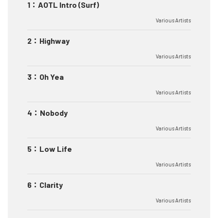
1
：
AOTL Intro (Surf)
Various Artists
2
：
Highway
Various Artists
3
：
Oh Yea
Various Artists
4
：
Nobody
Various Artists
5
：
Low Life
Various Artists
6
：
Clarity
Various Artists