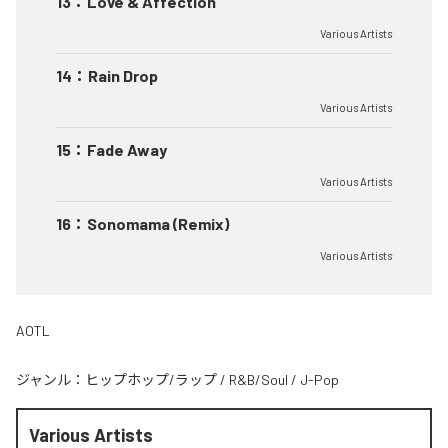
13
：
Love & Affection
Various Artists
14
：
Rain Drop
Various Artists
15
：
Fade Away
Various Artists
16
：
Sonomama (Remix)
Various Artists
AOTL
ジャンル：
ヒップホップ/ラップ
/
R&B/Soul
/
J-Pop
Various Artists