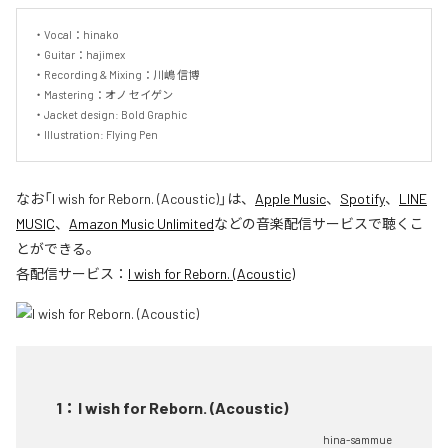
・Vocal：hinako

・Guitar：hajimex

・Recording & Mixing：川嶋 信博

・Mastering：オノ セイゲン

・Jacket design: Bold Graphic

・Illustration: Flying Pen
なお「
I wish for Reborn. (Acoustic)
」は、
Apple Music
、
Spotify
、
LINE
MUSIC
、
Amazon Music Unlimited
などの音楽配信サービスで聴くこ
とができる。
各配信サービス：
I wish for Reborn. (Acoustic)
1
：
I wish for Reborn. (Acoustic)
hina-sammue