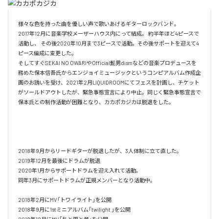
様々な色を持った曲を優しい声で歌いあげるギターロックバンド。

2017年12月に音楽学校メーザーハウス内にって結成。 約半年ほど4ピースで
活動し、 その後2020年10月まで3ピースで活動。その後サポートを迎えて4
ピース編成に変更した。

そしてすぐSEKAI NO OWARIやOfficial髭男dismなどの音楽プロデュースを
務めた保本信吾氏からエンジョイミュージックというコンピアルバム作成企
画のお誘いを受け、2021年2月LIQUIDROOMにてフェスを計画し、チケット
がソールドアウトしたが、緊急事態宣言により中止。同じく緊急事態宣言で
保本氏との制作活動が困難となり、カカポカジカは脱退をした。

2018年9月からリードギターが脱退したが、3人体制に立て直した。

2019年12月を最後にドラムが脱退

2020年1月からサポートドラムを迎え入れて活動。

同年3月にサポートドラムが正規メンバーとなり活動中。 

2018年2月にMV「トワイライト」を公開

2018年9月に1stミニアルバム「twilight 」を公開
