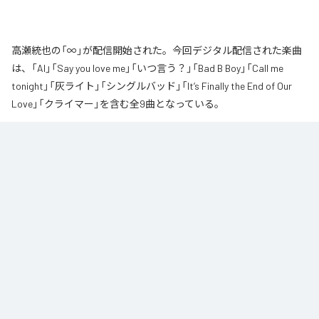
高瀬統也の「∞」が配信開始された。今回デジタル配信された楽曲
は、「AI」「Say you love me」「いつ言う？」「Bad B Boy」「Call me
tonight」「灰ライト」「シングルバッド」「It’s Finally the End of Our
Love」「クライマー」を含む全9曲となっている。
なお「
∞
」は、
Apple Music
、
Spotify
、
LINE MUSIC
、
YouTube Music
、
Amazon Music Unlimited
などの音楽配信サービスで聴くことができ
る。
各配信サービス：
∞
1
：
AI
高瀬統也