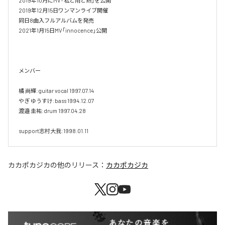
2019年10月にMV｢私と雨と熱｣を公開

2019年12月15日ワンマンライブ開催

同日8曲入フルアルバムを発売

2021年1月15日MV｢innocence｣公開

メンバー 

橘 尚輝:guitar vocal 1997.07.14

やぎ ゆうすけ:bass 1994.12.07 

渡邉 圭祐:drum 1997.04.28

support志村大我:1998.01.11
カカポカジカ
の他のリリース：
カカポカジカ