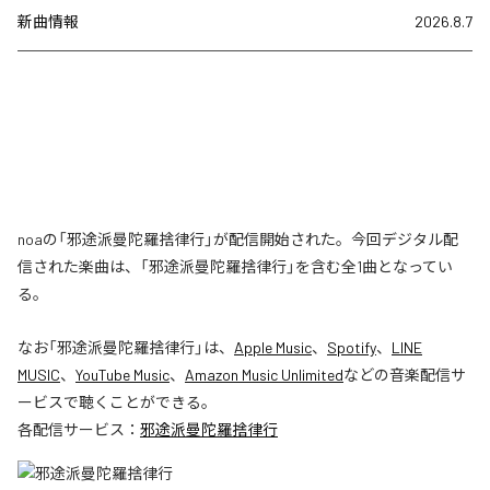
新曲情報
2026.8.7
noaの「邪途派曼陀羅捨律行」が配信開始された。今回デジタル配
信された楽曲は、「邪途派曼陀羅捨律行」を含む全1曲となってい
る。
なお「
邪途派曼陀羅捨律行
」は、
Apple Music
、
Spotify
、
LINE
MUSIC
、
YouTube Music
、
Amazon Music Unlimited
などの音楽配信サ
ービスで聴くことができる。
各配信サービス：
邪途派曼陀羅捨律行