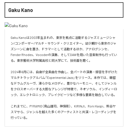
Gaku Kano
Gaku Kanoは2003年生まれの、東京を拠点に活動するジャズミュージシャ
ン/コンポーザー/マルチ・サウンド・クリエイター。幼少期から東京のジャ
ズシーンに身を置き、ドラマーとして活動するほか、アナログシンセ、
Fender Rhodes、Vocoderの演奏、そしてDAWを用いた音楽制作も行ってい
る。東京藝術大学附属高校と同大学にて、技術面を磨く。

2024年6月には、自身が全楽曲を作曲し、全パートの演奏・録音を手がけた
マルチトラックアルバム『Experimental Jazz』をリリース。本作では、緻密
なドラムグルーヴ、滑らかなメロディ、豊かなハーモニー、そしてジャンル
をクロスオーバーする大胆なアレンジが特徴で、ネオソウル、インディーロ
ック、エレクトロニック、ブレイクビーツなど多様な要素を融合している。

これまでに、PYRAMID（鳥山雄司、神保彰）、KIRINJI、Roni Kaspi、熊谷ヤ
スマサら、ジャンルを越えた多くのアーティストと共演・レコーディングを
行っている。