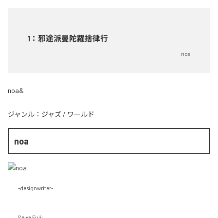
1
：
邪途派曼陀羅捨律行
noa
noa&
ジャンル：
ジャズ
/
ワールド
noa
-designwriter-

Seiya Fujii