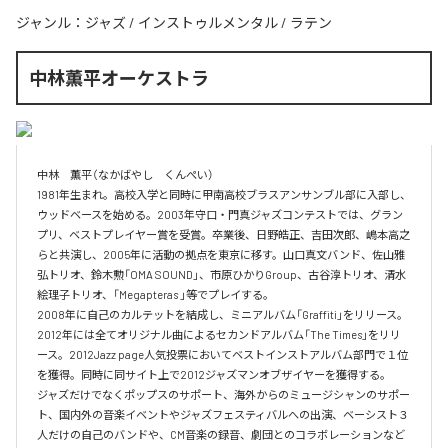
ジャンル：
ジャズ
/
インストゥルメンタル
/
ラテン
中林薫平オーケストラ
中林　薫平（なかばやし　くんぺい）

1981年生まれ。高校入学と同時に甲南高校ブラスアンサンブル部に入部し、
ウッドベースを始める。2003年守口・門真ジャズコンテストでは、グラン
プリ、ベストプレイヤー賞を受賞。卒業後、日野皓正、吉田次郎、嶋本高之
らと共演し、2005年に活動の拠点を東京に移す。山口真文バンド、佐山雅
弘トリオ、鈴木勲「OMA SOUND」、市原ひかりGroup、古谷淳トリオ、清水
絵理子トリオ、「Megapteras 」等でプレイする。

2008年に自己のカルテットを結成し、ミニアルバム「Graffiti」をリリース。
2012年には全てオリジナル曲によるセカンドアルバム「The Times」をリリ
ース。2012Jazz page人気投票においてベストインストアルバム部門で１位
を獲得。同時に同サイト上で2012ジャズマンオブザイヤーを獲得する。

ジャズだけでなくポップスのサポート、海外からのミュージシャンのサポー
ト、国内外の音楽イベントやジャズフェスティバルへの出演、ベーシスト３
人だけの自己のバンドや、CM音楽の録音、劇団とのコラボレーションなど