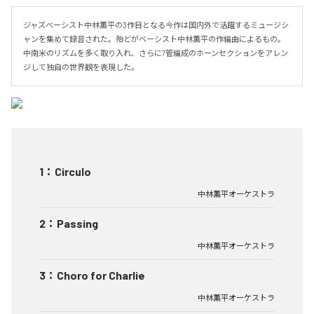
ジャズベーシスト中林薫平の3作目となる今作は国内外で活躍するミュージシ
ャンを集めて録音された。殆どがベーシスト中林薫平の作編曲によるもの。
中南米のリズムを多く取り入れ、さらに7管編成のホーンセクションをアレン
ジして独自の世界観を表現した。
1
：
Circulo
中林薫平オーケストラ
2
：
Passing
中林薫平オーケストラ
3
：
Choro for Charlie
中林薫平オーケストラ