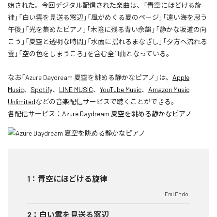
始された。今回デジタル配信された楽曲は、「青空にほどける旋
律」「白い雲を見送る窓辺」「風がめくる夏のページ」「遠い海を思う
午後」「光を集めたピアノ」「木陰に残る青い余韻」「静かな坂道の向
こう」「夏空と透明な時間」「水面に揺れるまなざし」「夕方へ流れる
雲」「空の色をしまうころ」を含む全11曲となっている。
なお「
Azure Daydream 夏空を眺める静かなピアノ
」は、
Apple
Music
、
Spotify
、
LINE MUSIC
、
YouTube Music
、
Amazon Music
Unlimited
などの音楽配信サービスで聴くことができる。
各配信サービス：
Azure Daydream 夏空を眺める静かなピアノ
1
：
青空にほどける旋律
Emi Endo.
2
：
白い雲を見送る窓辺