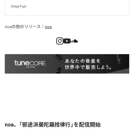
Seiya Fujii
noa
の他のリリース：
noa
noa、「邪途派曼陀羅捨律行」を配信開始