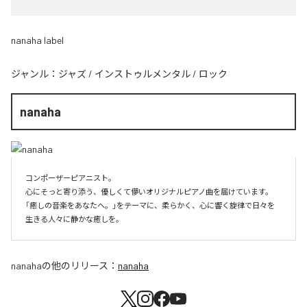
nanaha label
ジャンル：
ジャズ
/
インストゥルメンタル
/
ロック
nanaha
コンポーザーピアニスト。

心にそっと寄り添う、優しくて儚いオリジナルピアノ曲を届けています。

「癒しの音楽をあなたへ。」をテーマに、柔らかく、心に響く旋律で日々を
生きる人々に静かな癒しを。
nanaha
の他のリリース：
nanaha