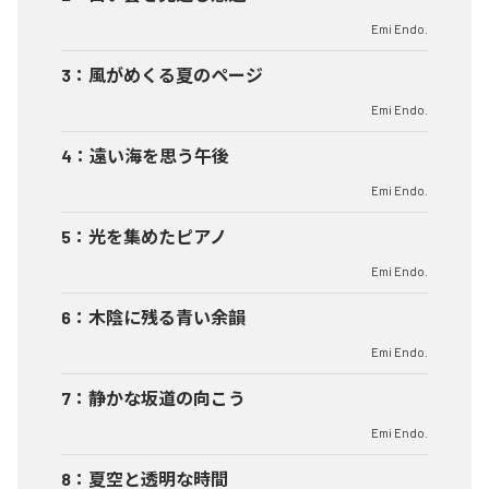
Emi Endo.
3
：
風がめくる夏のページ
Emi Endo.
4
：
遠い海を思う午後
Emi Endo.
5
：
光を集めたピアノ
Emi Endo.
6
：
木陰に残る青い余韻
Emi Endo.
7
：
静かな坂道の向こう
Emi Endo.
8
：
夏空と透明な時間