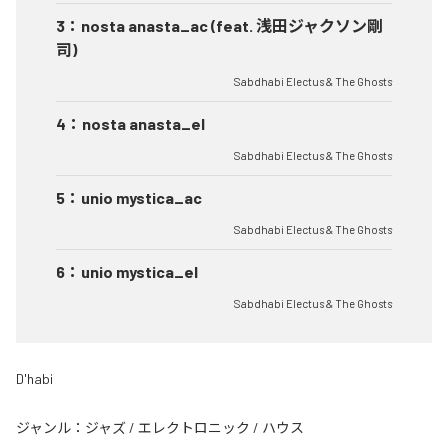
3
：
nosta anasta_ac (feat. 浅田ジャクソン剛
司)
Sabdhabi Electus & The Ghosts
4
：
nosta anasta_el
Sabdhabi Electus & The Ghosts
5
：
unio mystica_ac
Sabdhabi Electus & The Ghosts
6
：
unio mystica_el
Sabdhabi Electus & The Ghosts
D'habi
ジャンル：
ジャズ
/
エレクトロニック
/
ハウス