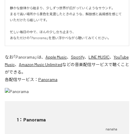
静かな旋律から始まり、少しずつ世界が広がっていくようなサウンド。

まるで高い場所から景色を見渡したときのような、解放感と高揚感を感じて
いただけたら嬉しいです。

忙しい毎日の中で、ほんの少し立ち止まり、

あなただけの「Panorama」を思い浮かべながら聴いてみてください。
なお「
Panorama
」は、
Apple Music
、
Spotify
、
LINE MUSIC
、
YouTube
Music
、
Amazon Music Unlimited
などの音楽配信サービスで聴くこと
ができる。
各配信サービス：
Panorama
1
：
Panorama
nanaha