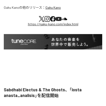
Gaku Kano
の他のリリース：
Gaku Kano
https://gaku-kano.com/index.html
Sabdhabi Electus & The Ghosts、「losta
anasta_analisis」を配信開始