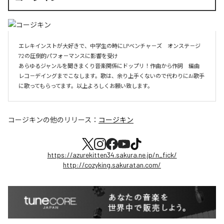
エレキインストが大好きで、中学生の時にLPベンチャ－ズ　オンステ－ジ
72の圧倒的パフォ－マンスに影響を受け

あらゆるジャンルを聞きまくり音楽関係にドップリ！作曲から作詞　編曲　
レコ－デイングまでこなします。歌は、余り上手くないので代わりにAi歌手
に歌ってもらってます。以上よろしくお願い致します。
コージキン
の他のリリース：
コージキン
https://azurekitten34.sakura.ne.jp/n_fick/
http://cozyking.sakuratan.com/