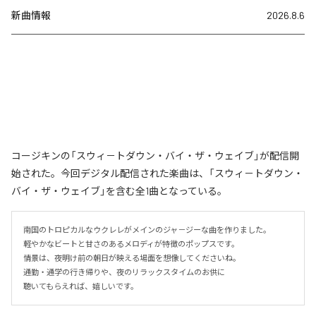
新曲情報
2026.8.6
コージキンの「スウィ－トダウン・バイ・ザ・ウェイブ」が配信開
始された。今回デジタル配信された楽曲は、「スウィ－トダウン・
バイ・ザ・ウェイブ」を含む全1曲となっている。
南国のトロピカルなウクレレがメインのジャ－ジーな曲を作りました。

軽やかなビートと甘さのあるメロディが特徴のポップスです。

情景は、夜明け前の朝日が映える場面を想像してくださいね。

通勤・通学の行き帰りや、夜のリラックスタイムのお供に

聴いてもらえれば、嬉しいです。