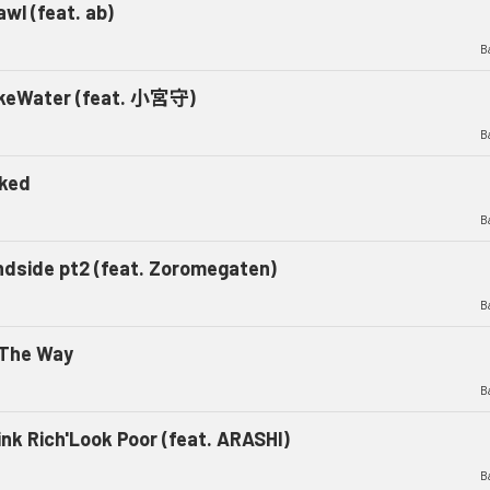
wl (feat. ab)
B
keWater (feat. 小宮守)
B
ked
B
indside pt2 (feat. Zoromegaten)
B
 The Way
B
nk Rich'Look Poor (feat. ARASHI)
B