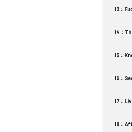
13
：
Fu
14
：
Thi
15
：
Kno
16
：
Se
17
：
Liv
18
：
Af