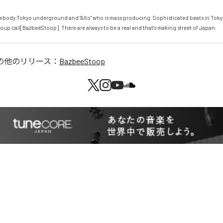
Embody Tokyo underground and "Alto" who is mass producing. Sophisticated beats in Toky
oup call[BazbeeStoop]. There are always to be a real and that's making street of Japan.
の他のリリース：
BazbeeStoop