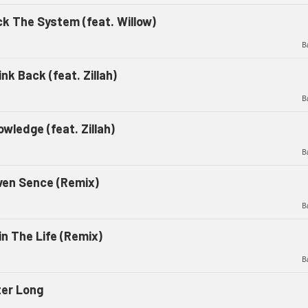
ck The System (feat. Willow)
B
nk Back (feat. Zillah)
B
wledge (feat. Zillah)
B
ven Sence (Remix)
B
in The Life (Remix)
B
ter Long