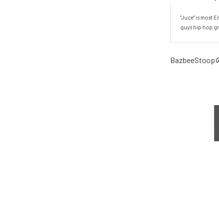
"Juce" is most 
guys hip hop gr
BazbeeStoop