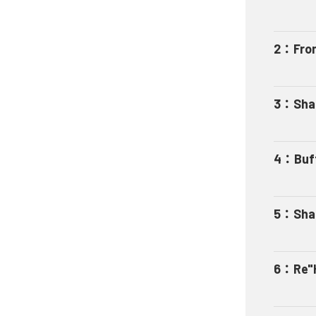
2
：
Fro
3
：
Sha
4
：
Buf
5
：
Sha
6
：
Re"