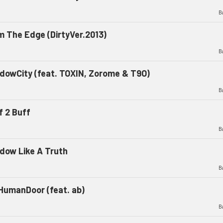
B
m The Edge (DirtyVer.2013)
B
dowCity (feat. TOXIN, Zorome & T9O)
B
f 2 Buff
B
dow Like A Truth
B
HumanDoor (feat. ab)
B