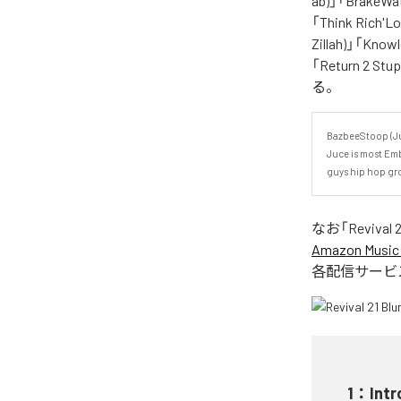
ab)」「BrakeWat
「Think Rich'Lo
Zillah)」「Knowl
「Return 2 
る。
BazbeeStoop (Juc
Juce is most Em
guys hip hop gro
なお「
Revival 
Amazon Music 
各配信サービ
1
：
Intr