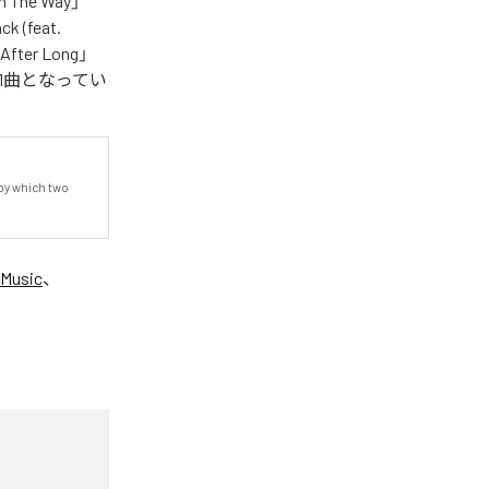
n The Way」
ck (feat.
「After Long」
含む全21曲となってい
y which two 
 Music
、