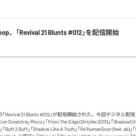
oop、「Revival 21 Blunts #012」を配信開始
opの「Revival 21 Blunts #012」が配信開始された。今回デジタ
on Scratch by Micco」「From The Edge (DirtyVer.2013)」「ShadowCity 
」「Buff 2 Buff」「Shadow Like A Truth」「Re"HumanDoor (feat. ab)」「S