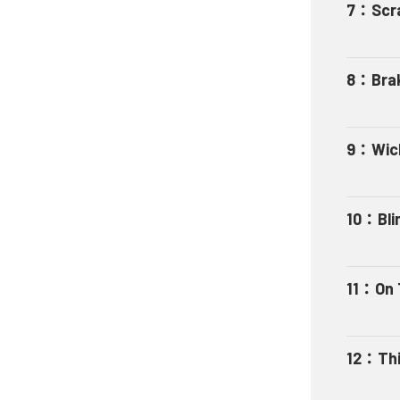
7
：
Scra
8
：
Bra
9
：
Wic
10
：
Bl
11
：
On
12
：
Thi