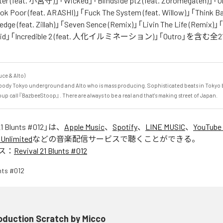
er (feat. 小宮守)」「Wicked」「Blindside pt2 (feat. Zoromegaten)」「O
ok Poor (feat. ARASHI)」「Fuck The System (feat. Willow)」「Think Ba
edge (feat. Zillah)」「Seven Sence (Remix)」「Livin The Life (Remix)」
Stupid」「Incredible 2 (feat. 人化イルミネーション)」「Outro」を
e & Alto)

body Tokyo underground and Alto who is mass producing. Sophisticated beats in Tokyo b
up call『BazbeeStoop』. There are always to be a real and that's making street of Japan.
21 Blunts #012
」は、
Apple Music
、
Spotify
、
LINE MUSIC
、
YouTube
Unlimited
などの音楽配信サービスで聴くことができる。
ス：
Revival 21 Blunts #012
oduction Scratch by Micco