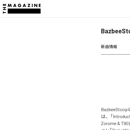
BazbeeSt
新曲情報
BazbeeSto
は、「Introducti
Zorome & T9O)