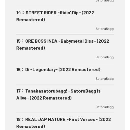
SatoruBagg
14
：
STREET RIDER -Ridin' Dip- (2022
Remastered)
SatoruBagg
15
：
ORE BOSS INDA -Babymetal Diss- (2022
Remastered)
SatoruBagg
16
：
Di -Legendary- (2022 Remastered)
SatoruBagg
17
：
Tanakasatorubagg! -SatoruBagg is
Alive- (2022 Remastered)
SatoruBagg
18
：
REAL JAP NATURE -First Verses- (2022
Remastered)