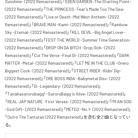
Sunshine- (2022 Remastered)」「EDEN GARDEN -The Starting Point-
(2022 Remastered)」「THE PRINCESS -Tear's Made Too The Sea-
(2022 Remastered)」「Live or Death -Mid West Anthem- (2022
Remastered)」「BRAVE MAN -Kami- (2022 Remastered)」「Rainbow
Sky -Eternal- (2022 Remastered)」「KILL DEVIL -Big Angel Lover-
(2022 Remastered)」「FEST THE WORLD -Summer Time Generation-
(2022 Remastered)」「DROP ON DA BITCH -Drop Dick- (2022
Remastered)」「Cut The Verse -Final Di- (2022 Remastered)」「DARK
MATTER -Metal- (2022 Remastered)」「LET ME IN THE CLUB -Oreno
Biggest Cock- (2022 Remastered)」「STREET RIDER -Ridin' Dip-
(2022 Remastered)」「ORE BOSS INDA -Babymetal Diss- (2022
Remastered)」「Di -Legendary- (2022 Remastered)」
「Tanakasatorubagg! -SatoruBagg is Alive- (2022 Remastered)」
「REAL JAP NATURE -First Verses- (2022 Remastered)」「I'M AN GOD
-God Gift- (2022 Remastered)」「METEO -No.1- (2022 Remastered)」
「Outro The Tanturas (2022 Remastered)」を含む全21曲となってい
る。