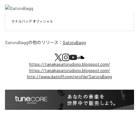
サトルバッグ オフィシャル
SatoruBagg
の他のリリース：
SatoruBagg
https://tanakasatorudono.blogspot.com/
https://tanakasatorudono.blogspot.com/
http://www.datpiff.com/profile/SatoruBagg