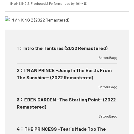
I'M AN KING 2, Produced & Performanced by: 田中 覚
1
：
Intro the Tanturas (2022 Remastered)
SatoruBagg
2
：
I'M AN PRINCE -Jump In The Earth, From
The Sunshine- (2022 Remastered)
SatoruBagg
3
：
EDEN GARDEN -The Starting Point- (2022
Remastered)
SatoruBagg
4
：
THE PRINCESS -Tear's Made Too The