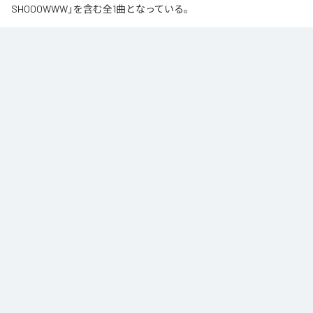
SHOOOWWW」を含む全1曲となっている。
なお「
知らざあ言って聴かせやSHOOOWWW
」は、
Apple Music
、
Spotify
、
LINE MUSIC
、
YouTube Music
、
Amazon Music Unlimited
など
の音楽配信サービスで聴くことができる。
各配信サービス：
知らざあ言って聴かせやSHOOOWWW
1
：
知らざあ言って聴かせやSHOOOWWW
DoNYKooR
ACIDBOYSCLUB
ジャンル：
ヒップホップ/ラップ
/
J-Pop
/
ロック