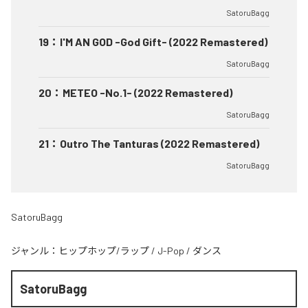
SatoruBagg
19
：
I'M AN GOD -God Gift- (2022 Remastered)
SatoruBagg
20
：
METEO -No.1- (2022 Remastered)
SatoruBagg
21
：
Outro The Tanturas (2022 Remastered)
SatoruBagg
SatoruBagg
ジャンル：
ヒップホップ/ラップ
/
J-Pop
/
ダンス
SatoruBagg