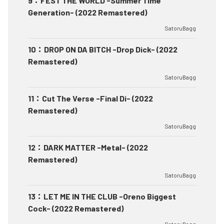
9
：
FEST THE WORLD -Summer Time
Generation- (2022 Remastered)
SatoruBagg
10
：
DROP ON DA BITCH -Drop Dick- (2022
Remastered)
SatoruBagg
11
：
Cut The Verse -Final Di- (2022
Remastered)
SatoruBagg
12
：
DARK MATTER -Metal- (2022
Remastered)
SatoruBagg
13
：
LET ME IN THE CLUB -Oreno Biggest
Cock- (2022 Remastered)