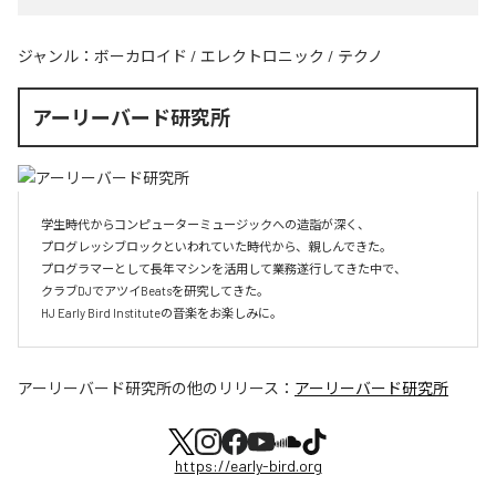
ジャンル：
ボーカロイド
/
エレクトロニック
/
テクノ
アーリーバード研究所
学生時代からコンピューターミュージックへの造詣が深く、

プログレッシブロックといわれていた時代から、親しんできた。

プログラマーとして長年マシンを活用して業務遂行してきた中で、

クラブDJでアツイBeatsを研究してきた。

HJ Early Bird Instituteの音楽をお楽しみに。
アーリーバード研究所
の他のリリース：
アーリーバード研究所
https://early-bird.org