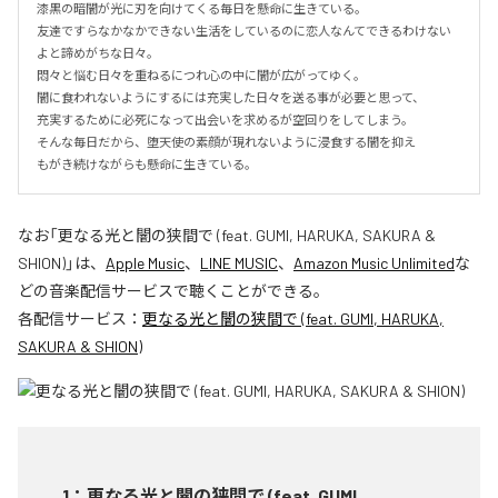
漆黒の暗闇が光に刃を向けてくる毎日を懸命に生きている。

友達ですらなかなかできない生活をしているのに恋人なんてできるわけない
よと諦めがちな日々。

悶々と悩む日々を重ねるにつれ心の中に闇が広がってゆく。

闇に食われないようにするには充実した日々を送る事が必要と思って、

充実するために必死になって出会いを求めるが空回りをしてしまう。

そんな毎日だから、堕天使の素顔が現れないように浸食する闇を抑え

もがき続けながらも懸命に生きている。
なお「
更なる光と闇の狭間で (feat. GUMI, HARUKA, SAKURA &
SHION)
」は、
Apple Music
、
LINE MUSIC
、
Amazon Music Unlimited
な
どの音楽配信サービスで聴くことができる。
各配信サービス：
更なる光と闇の狭間で (feat. GUMI, HARUKA,
SAKURA & SHION)
1
：
更なる光と闇の狭間で (feat. GUMI,