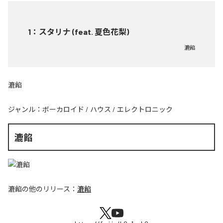
1
：
スタリナ (feat. 夏色花梨)
漉餡
漉餡
ジャンル：
ボーカロイド
/
ハウス
/
エレクトロニック
漉餡
漉餡
の他のリリース：
漉餡