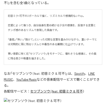
不)」を含む全1曲となっている。
初音ミク×可不の2ボーカルで描く、リズミカルで感情的なJ-Pop。

恋愛によって傷つき、自分自身を責め続ける少女の感情を、反復する言葉と
テンポ感のあるリズムで表現した楽曲です。

「最低」「怖い」「助けて」といった切実な言葉を畳みかけながら、重いテーマと
は対照的に耳に残るリズムと中毒性のある展開に仕上げています。

寒い季節に咲く花「セツブンソウ」をモチーフに、壊れそうな感情と、その奥
に残る弱さや執着を描きました。
なお「
セツブンソウ (feat. 初音ミク & 可不)
」は、
Spotify
、
LINE
MUSIC
、
YouTube Music
などの音楽配信サービスで聴くことができ
る。
各配信サービス：
セツブンソウ (feat. 初音ミク & 可不)