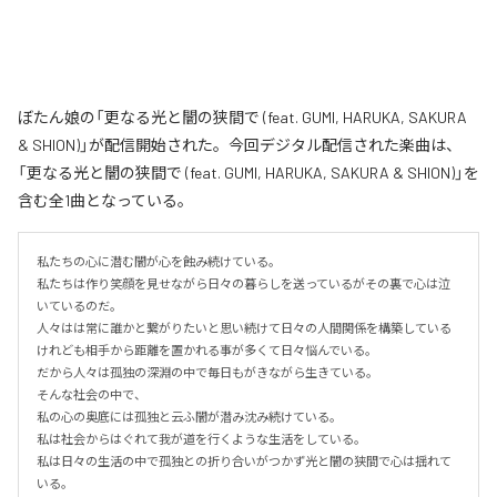
ぼたん娘の「更なる光と闇の狭間で (feat. GUMI, HARUKA, SAKURA
& SHION)」が配信開始された。今回デジタル配信された楽曲は、
「更なる光と闇の狭間で (feat. GUMI, HARUKA, SAKURA & SHION)」を
含む全1曲となっている。
私たちの心に潜む闇が心を蝕み続けている。

私たちは作り笑顔を見せながら日々の暮らしを送っているがその裏で心は泣
いているのだ。

人々はは常に誰かと繋がりたいと思い続けて日々の人間関係を構築している
けれども相手から距離を置かれる事が多くて日々悩んでいる。

だから人々は孤独の深淵の中で毎日もがきながら生きている。

そんな社会の中で、

私の心の奥底には孤独と云ふ闇が潜み沈み続けている。

私は社会からはぐれて我が道を行くような生活をしている。

私は日々の生活の中で孤独との折り合いがつかず光と闇の狭間で心は揺れて
いる。
