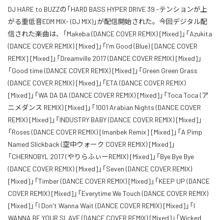
DJ HARE to BUZZの「HARD BASS HYPER DRIVE 39 -テンションが上
がる重低音EDM MIX- (DJ MIX)」が配信開始された。今回デジタル配
信された楽曲は、「Makeba (DANCE COVER REMIX) [Mixed]」「Azukita
(DANCE COVER REMIX) [Mixed]」「I'm Good (Blue) [DANCE COVER
REMIX] [Mixed]」「Dreamville 2017 (DANCE COVER REMIX) [Mixed]」
「Good time (DANCE COVER REMIX) [Mixed]」「Green Green Grass
(DANCE COVER REMIX) [Mixed]」「ETA (DANCE COVER REMIX)
[Mixed]」「WA DA DA (DANCE COVER REMIX) [Mixed]」「Toca Toca (ア
ニメダンス REMIX) [Mixed]」「1001 Arabian Nights (DANCE COVER
REMIX) [Mixed]」「INDUSTRY BABY (DANCE COVER REMIX) [Mixed]」
「Roses (DANCE COVER REMIX) [Imanbek Remix] [Mixed]」「A Pimp
Named Slickback (空中ウォーク COVER REMIX) [Mixed]」
「CHERNOBYL 2017 (やりらふぃーREMIX) [Mixed]」「Bye Bye Bye
(DANCE COVER REMIX) [Mixed]」「Seven (DANCE COVER REMIX)
[Mixed]」「Timber (DANCE COVER REMIX) [Mixed]」「KEEP UP (DANCE
COVER REMIX) [Mixed]」「Everytime We Touch (DANCE COVER REMIX)
[Mixed]」「I Don't Wanna Wait (DANCE COVER REMIX) [Mixed]」「I
WANNA BE YOUR SLAVE (DANCE COVER REMIX) [Mixed]」「Wicked