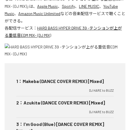
MIX- (DJ MIX)
」は、
Apple Music
、
Spotify
、
LINE MUSIC
、
YouTube
Music
、
Amazon Music Unlimited
などの音楽配信サービスで聴くこと
ができる。
各配信サービス：
HARD BASS HYPER DRIVE 39 -テンションが上が
る重低音EDM MIX- (DJ MIX)
1
：
Makeba (DANCE COVER REMIX) [Mixed]
DJ HARE to BUZZ
2
：
Azukita (DANCE COVER REMIX) [Mixed]
DJ HARE to BUZZ
3
：
I'm Good (Blue) [DANCE COVER REMIX]