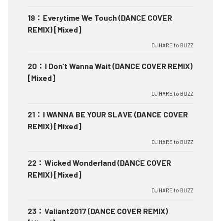
19
：
Everytime We Touch (DANCE COVER
REMIX) [Mixed]
DJ HARE to BUZZ
20
：
I Don't Wanna Wait (DANCE COVER REMIX)
[Mixed]
DJ HARE to BUZZ
21
：
I WANNA BE YOUR SLAVE (DANCE COVER
REMIX) [Mixed]
DJ HARE to BUZZ
22
：
Wicked Wonderland (DANCE COVER
REMIX) [Mixed]
DJ HARE to BUZZ
23
：
Valiant2017 (DANCE COVER REMIX)