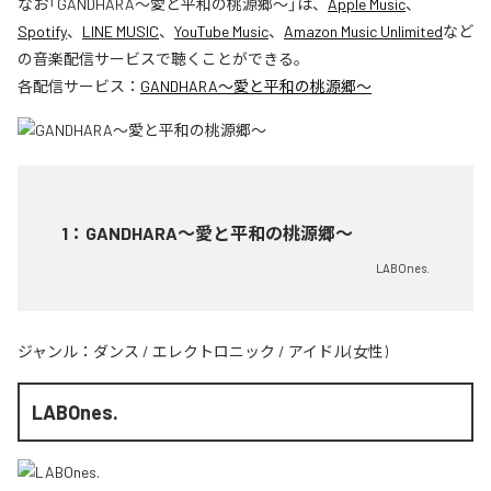
なお「
GANDHARA〜愛と平和の桃源郷〜
」は、
Apple Music
、
Spotify
、
LINE MUSIC
、
YouTube Music
、
Amazon Music Unlimited
など
の音楽配信サービスで聴くことができる。
各配信サービス：
GANDHARA〜愛と平和の桃源郷〜
1
：
GANDHARA〜愛と平和の桃源郷〜
LABOnes.
ジャンル：
ダンス
/
エレクトロニック
/
アイドル(女性)
LABOnes.