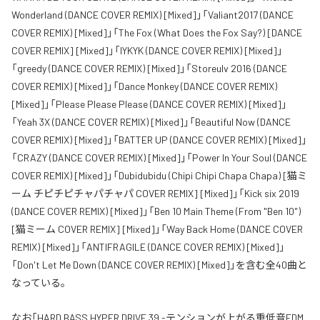
Wonderland (DANCE COVER REMIX) [Mixed]」「Valiant2017 (DANCE
COVER REMIX) [Mixed]」「The Fox (What Does the Fox Say?) [DANCE
COVER REMIX] [Mixed]」「IYKYK (DANCE COVER REMIX) [Mixed]」
「greedy (DANCE COVER REMIX) [Mixed]」「Storeulv 2016 (DANCE
COVER REMIX) [Mixed]」「Dance Monkey (DANCE COVER REMIX)
[Mixed]」「Please Please Please (DANCE COVER REMIX) [Mixed]」
「Yeah 3X (DANCE COVER REMIX) [Mixed]」「Beautiful Now (DANCE
COVER REMIX) [Mixed]」「BATTER UP (DANCE COVER REMIX) [Mixed]」
「CRAZY (DANCE COVER REMIX) [Mixed]」「Power In Your Soul (DANCE
COVER REMIX) [Mixed]」「Dubidubidu (Chipi Chipi Chapa Chapa) [猫ミ
ーム チピチピチャパチャパ COVER REMIX] [Mixed]」「Kick six 2019
(DANCE COVER REMIX) [Mixed]」「Ben 10 Main Theme (From "Ben 10")
[猫ミーム COVER REMIX] [Mixed]」「Way Back Home (DANCE COVER
REMIX) [Mixed]」「ANTIFRAGILE (DANCE COVER REMIX) [Mixed]」
「Don't Let Me Down (DANCE COVER REMIX) [Mixed]」を含む全40曲と
なっている。
なお「
HARD BASS HYPER DRIVE 39 -テンションが上がる重低音EDM