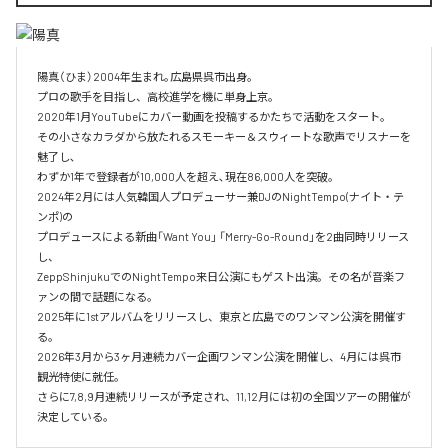
陽真（ひま）2004年生まれ｡広島県呉市出身。‌

プロの歌手を目指し、高校進学を機に単身上京。‌

2020年1月YouTubeにカバー動画を投稿するかたちで活動をスタート。‌

その小さなカラダから放たれるスモーキー＆スウィートな歌声でリスナーを
魅了し､‌

わずか1年で登録者が10,000人を超え､現在86,000人を突破。‌

2024年2月には人気韓国人プロデューサー兼DJのNightTempo(ナイト・テ
ンポ)の‌

プロデュースによる新曲「Want You」 「Merry-Go-Round」を2曲同時リリース
し、‌

ZeppShinjukuでのNightTempo来日公演にもゲスト出演。その名が音楽フ
ァンの間で話題になる。‌

2025年に1stアルバムをリリースし、東京と広島でのワンマン公演を開催す
る。

2026年3月から3ヶ月連続カバー企画ワンマン公演を開催し、4月には呉市
観光特使に就任。

さらに7,8,9月連続リリースが予定され、11,12月には初の全国ツアーの開催が
決定している。