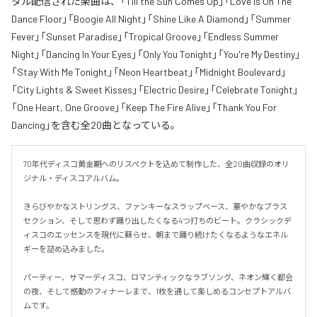
タル配信された楽曲は、「Till the Sun Comes Up」「Love Is On The
Dance Floor」「Boogie All Night」「Shine Like A Diamond」「Summer
Fever」「Sunset Paradise」「Tropical Groove」「Endless Summer
Night」「Dancing In Your Eyes」「Only You Tonight」「You're My Destiny」
「Stay With Me Tonight」「Neon Heartbeat」「Midnight Boulevard」
「City Lights & Sweet Kisses」「Electric Desire」「Celebrate Tonight」
「One Heart, One Groove」「Keep The Fire Alive」「Thank You For
Dancing」を含む全20曲となっている。
70年代ディスコ黄金期へのリスペクトを込めて制作した、全20曲収録のオリ
ジナル・ディスコアルバム。

きらびやかなストリングス、ファンキーなスラップベース、華やかなブラス
セクション、そして思わず踊り出したくなる4つ打ちのビート。クラシックデ
ィスコのエッセンスを現代に蘇らせ、朝まで踊り続けたくなるようなエネル
ギーを詰め込みました。

パーティー、サマーディスコ、ロマンティックなラブソング、ネオン輝く都会
の夜、そして感動のフィナーレまで、1枚を通して楽しめるコンセプトアルバ
ムです。
