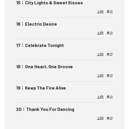
15
：
City Lights & Sweet Kisses
上田 貴之
16
：
Electric Desire
上田 貴之
17
：
Celebrate Tonight
上田 貴之
18
：
One Heart, One Groove
上田 貴之
19
：
Keep The Fire Alive
上田 貴之
20
：
Thank You For Dancing
上田 貴之