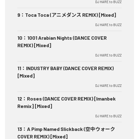
DJ HARE to BUZZ
9
：
Toca Toca (アニメダンス REMIX) [Mixed]
DJ HARE to BUZZ
10
：
1001 Arabian Nights (DANCE COVER
REMIX) [Mixed]
DJ HARE to BUZZ
11
：
INDUSTRY BABY (DANCE COVER REMIX)
[Mixed]
DJ HARE to BUZZ
12
：
Roses (DANCE COVER REMIX) [Imanbek
Remix] [Mixed]
DJ HARE to BUZZ
13
：
A Pimp Named Slickback (空中ウォーク
COVER REMIX) [Mixed]