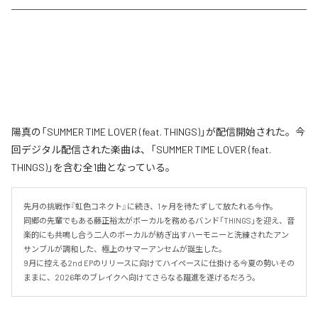
陽真の「SUMMER TIME LOVER (feat. THINGS)」が配信開始された。今
回デジタル配信された楽曲は、「SUMMER TIME LOVER (feat.
THINGS)」を含む全1曲となっている。
先月の挑戦作『虹色コネクト』に続き、1ヶ月を待たずして放たれる今作。

同郷の先輩でもある藤正裕太がボーカルを務めるバンド「THINGS」を迎え、音
楽的にも共鳴し合う二人のボーカルが紡ぎ出すハーモニーと洗練されたアン
サンブルが調和した、極上のサマーアンセムが誕生した。

9月に控える2nd EPのリリースに向けてハイペースに仕掛ける今夏の勢いその
ままに、2026年のブレイクへ向けてさらなる躍進を遂げるだろう。