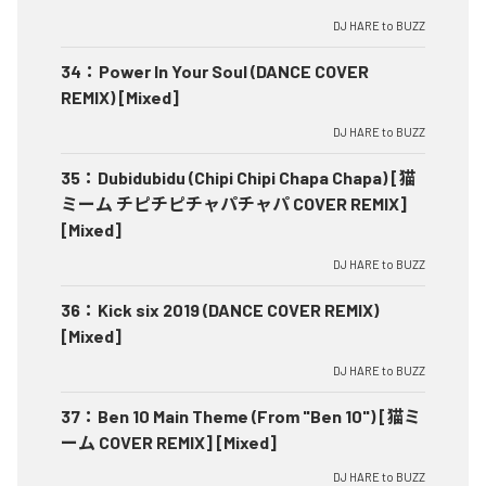
DJ HARE to BUZZ
34
：
Power In Your Soul (DANCE COVER
REMIX) [Mixed]
DJ HARE to BUZZ
35
：
Dubidubidu (Chipi Chipi Chapa Chapa) [猫
ミーム チピチピチャパチャパ COVER REMIX]
[Mixed]
DJ HARE to BUZZ
36
：
Kick six 2019 (DANCE COVER REMIX)
[Mixed]
DJ HARE to BUZZ
37
：
Ben 10 Main Theme (From "Ben 10") [猫ミ
ーム COVER REMIX] [Mixed]
DJ HARE to BUZZ