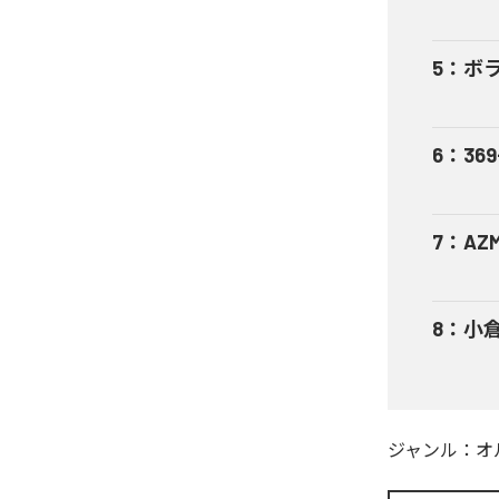
5
：
ボ
6
：
369
7
：
AZ
8
：
小倉
ジャンル：
オ