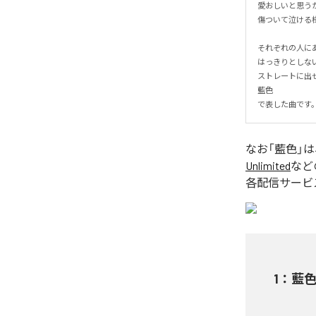
愛おしいと思うか
傷ついて泣ける様
それぞれの人にある
はっきりとしない
ストレートに出せ
藍色

で表した曲です
なお「
藍色
」
Unlimited
など
各配信サービ
1
：
藍