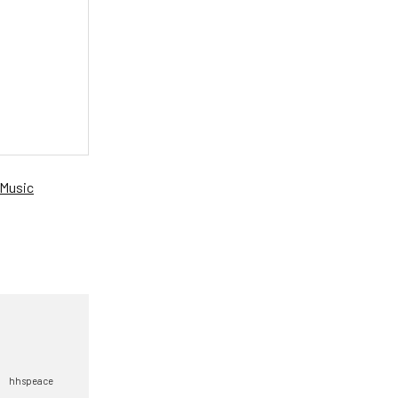
Music
hhspeace