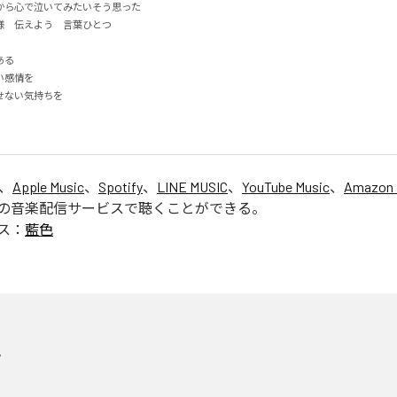
ら心で泣いてみたいそう思った

　伝えよう　言葉ひとつ



感情を

ない気持ちを

。
は、
Apple Music
、
Spotify
、
LINE MUSIC
、
YouTube Music
、
Amazon 
の音楽配信サービスで聴くことができる。
ス：
藍色
色