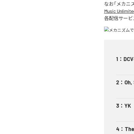
なお「
メカニ
Music Unlimite
各配信サービ
1
：
DCV
2
：
Oh,
3
：
YK
4
：
The