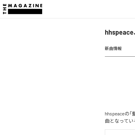
hhspea
新曲情報
hhspeac
曲となってい