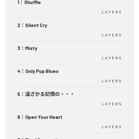
1
：
Shuffle
ＬＡＹＥＲＳ
2
：
Silent Cry
ＬＡＹＥＲＳ
3
：
Misty
ＬＡＹＥＲＳ
4
：
Only Pup Blues
ＬＡＹＥＲＳ
5
：
遠ざかる記憶の・・・
ＬＡＹＥＲＳ
6
：
Open Your Heart
ＬＡＹＥＲＳ