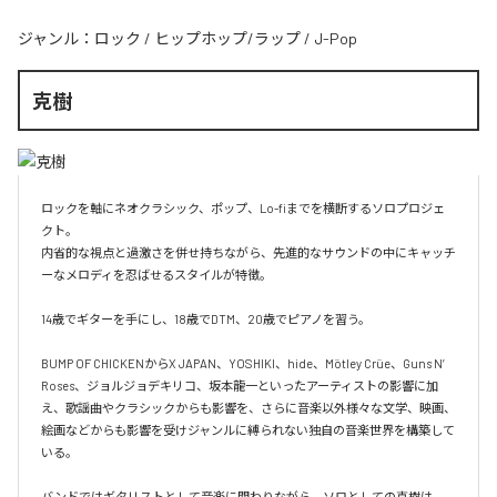
ジャンル：
ロック
/
ヒップホップ/ラップ
/
J-Pop
克樹
ロックを軸にネオクラシック、ポップ、Lo-fiまでを横断するソロプロジェ
クト。

内省的な視点と過激さを併せ持ちながら、先進的なサウンドの中にキャッチ
ーなメロディを忍ばせるスタイルが特徴。

14歳でギターを手にし、18歳でDTM、20歳でピアノを習う。

BUMP OF CHICKENからX JAPAN、YOSHIKI、hide、Mötley Crüe、Guns N’ 
Roses、ジョルジョデキリコ、坂本龍一といったアーティストの影響に加
え、歌謡曲やクラシックからも影響を、さらに音楽以外様々な文学、映画、
絵画などからも影響を受けジャンルに縛られない独自の音楽世界を構築して
いる。

バンドではギタリストとして音楽に関わりながら、ソロとしての克樹は、