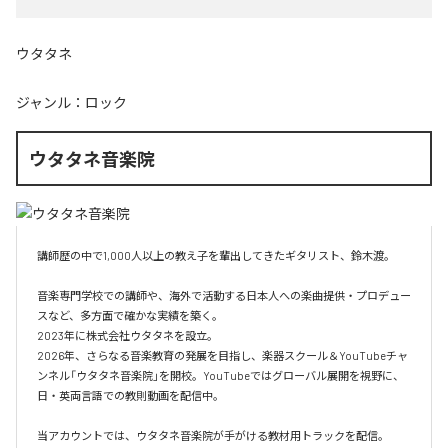
ウタタネ
ジャンル：
ロック
ウタタネ音楽院
講師歴の中で1,000人以上の教え子を輩出してきたギタリスト、鈴木渡。

音楽専門学校での講師や、海外で活動する日本人への楽曲提供・プロデュー
スなど、多方面で確かな実績を築く。

2023年に株式会社ウタタネを設立。

2026年、さらなる音楽教育の発展を目指し、楽器スクール＆YouTubeチャ
ンネル「ウタタネ音楽院」を開校。YouTubeではグローバル展開を視野に、
日・英両言語での教則動画を配信中。

当アカウントでは、ウタタネ音楽院が手がける教材用トラックを配信。
