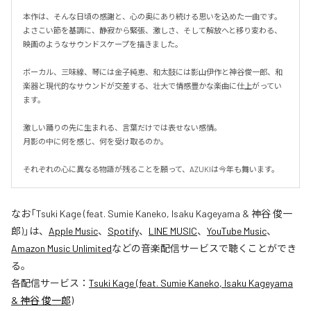
本作は、そんな日頃の感謝と、心の奥にあり続ける思いを込めた一曲です。

よさこい節を基調に、静寂から緊張、激しさ、そして解放へと移り変わる、
映画のようなサウンドスケープを描きました。

ボーカル、三味線、琴には金子純恵、和太鼓には影山伊作と神谷俊一郎、和
楽器と現代的なサウンドが交差する、壮大で情感豊かな楽曲に仕上がってい
ます。

激しい踊りの先に生まれる、言葉だけでは表せない感情。

月影の中に何を感じ、何を受け取るのか。

それぞれの心に異なる物語が残ることを願って、AZUKIは今年も舞います。
なお「
Tsuki Kage (feat. Sumie Kaneko, Isaku Kageyama & 神谷 俊一
郎)
」は、
Apple Music
、
Spotify
、
LINE MUSIC
、
YouTube Music
、
Amazon Music Unlimited
などの音楽配信サービスで聴くことができ
る。
各配信サービス：
Tsuki Kage (feat. Sumie Kaneko, Isaku Kageyama
& 神谷 俊一郎)