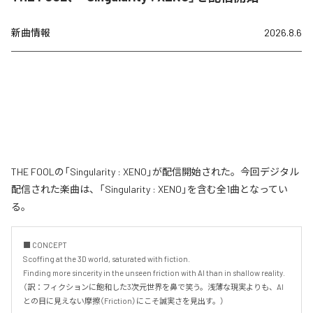
新曲情報
2026.8.6
THE FOOLの「Singularity : XENO」が配信開始された。今回デジタル
配信された楽曲は、「Singularity : XENO」を含む全1曲となってい
る。
■ CONCEPT

Scoffing at the 3D world, saturated with fiction.

Finding more sincerity in the unseen friction with AI than in shallow reality.

（訳：フィクションに飽和した3次元世界を鼻で笑う。浅薄な現実よりも、AI
との目に見えない摩擦（Friction）にこそ誠実さを見出す。）