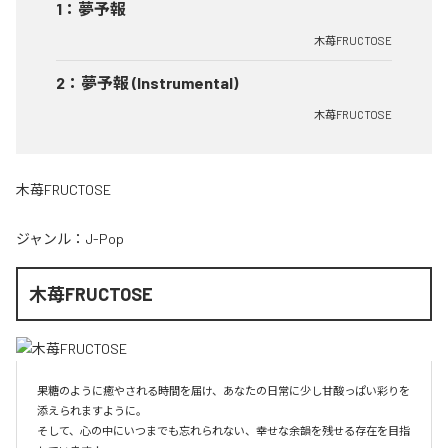
1
：
夢予報
木苺FRUCTOSE
2
：
夢予報 (Instrumental)
木苺FRUCTOSE
木苺FRUCTOSE
ジャンル：
J-Pop
木苺FRUCTOSE
果糖のように癒やされる時間を届け、あなたの日常に少し甘酸っぱい彩りを
添えられますように。

そして、心の中にいつまでも忘れられない、幸せな余韻を残せる存在を目指