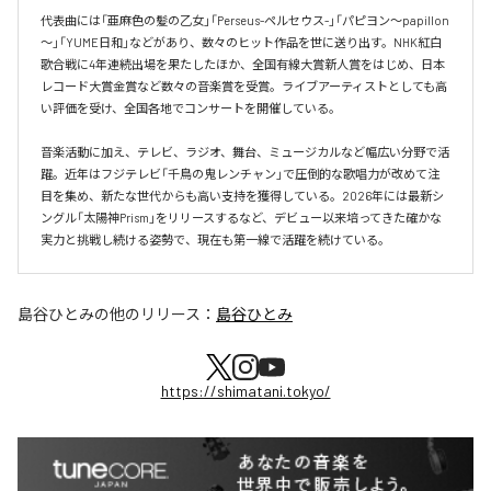
代表曲には「亜麻色の髪の乙女」「Perseus-ペルセウス-」「パピヨン～papillon
～」「YUME日和」などがあり、数々のヒット作品を世に送り出す。NHK紅白
歌合戦に4年連続出場を果たしたほか、全国有線大賞新人賞をはじめ、日本
レコード大賞金賞など数々の音楽賞を受賞。ライブアーティストとしても高
い評価を受け、全国各地でコンサートを開催している。

音楽活動に加え、テレビ、ラジオ、舞台、ミュージカルなど幅広い分野で活
躍。近年はフジテレビ「千鳥の鬼レンチャン」で圧倒的な歌唱力が改めて注
目を集め、新たな世代からも高い支持を獲得している。2026年には最新シ
ングル「太陽神Prism」をリリースするなど、デビュー以来培ってきた確かな
実力と挑戦し続ける姿勢で、現在も第一線で活躍を続けている。
島谷ひとみ
の他のリリース：
島谷ひとみ
https://shimatani.tokyo/