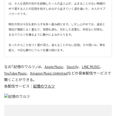
は、そんな突然の別れを経験した一人の主人公が、止まることのない時間の
中で愛する人との記憶を抱きしめながら生きていく姿を描いた、大人のラブ
バラードです。

時計の針は今日も変わらず未来へ進み続けます。しかし心の中では、過去と
現在が幾度となく重なり、笑顔も涙も、交わした言葉も、何気ない日常も、
まるでワルツを踊るように静かによみがえります。

失ったからこそ気づく愛の深さ。消えることのない記憶。その想いは、時を
超え、今日も静かにワルツを踊り続けます。
なお「
記憶のワルツ
」は、
Apple Music
、
Spotify
、
LINE MUSIC
、
YouTube Music
、
Amazon Music Unlimited
などの音楽配信サービスで
聴くことができる。
各配信サービス：
記憶のワルツ