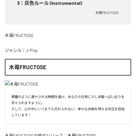
3
：
灰色ルール (Instrumental)
木苺FRUCTOSE
木苺FRUCTOSE
ジャンル：
J-Pop
木苺FRUCTOSE
果糖のように癒やされる時間を届け、あなたの日常に少し甘酸っぱい彩りを
添えられますように。

そして、心の中にいつまでも忘れられない、幸せな余韻を残せる存在を目指
しています！
木苺FRUCTOSE
の他のリリース：
木苺FRUCTOSE