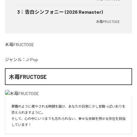
3
：
告白シンフォニー (2026 Remaster)
木苺FRUCTOSE
木苺FRUCTOSE
ジャンル：
J-Pop
木苺FRUCTOSE
果糖のように癒やされる時間を届け、あなたの日常に少し甘酸っぱい彩りを
添えられますように。

そして、心の中にいつまでも忘れられない、幸せな余韻を残せる存在を目指
しています！