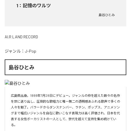
1
：
記憶のワルツ
島谷ひとみ
AI.R LAND RECORD
ジャンル：
J-Pop
島谷ひとみ
広島県出身。1999年7月28日にデビュー。ジャンルの枠を超えた数々の名作
を世に送り出し、圧倒的な歌唱力と唯一無二の透明感あふれる歌声で多くの
人々を魅了。バラードからダンスナンバー、ラテン、ポップス、アニメソン
グまで幅広いジャンルを自在に歌いこなす表現力は高く評価され、日本を代
表する女性ボーカリストの一人として、世代を超えて支持を集め続けてい
る。
