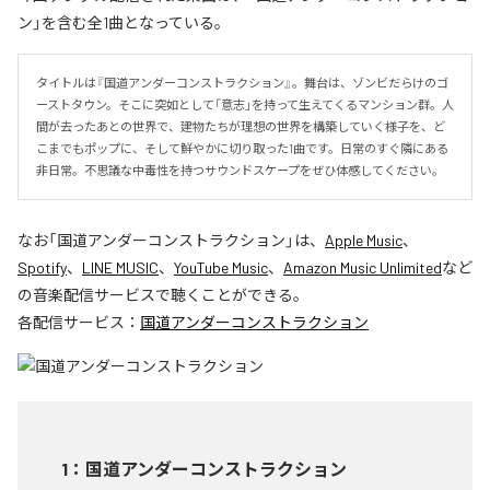
ン」を含む全1曲となっている。
タイトルは『国道アンダーコンストラクション』。舞台は、ゾンビだらけのゴ
ーストタウン。そこに突如として「意志」を持って生えてくるマンション群。人
間が去ったあとの世界で、建物たちが理想の世界を構築していく様子を、ど
こまでもポップに、そして鮮やかに切り取った1曲です。日常のすぐ隣にある
非日常。不思議な中毒性を持つサウンドスケープをぜひ体感してください。
なお「
国道アンダーコンストラクション
」は、
Apple Music
、
Spotify
、
LINE MUSIC
、
YouTube Music
、
Amazon Music Unlimited
など
の音楽配信サービスで聴くことができる。
各配信サービス：
国道アンダーコンストラクション
1
：
国道アンダーコンストラクション