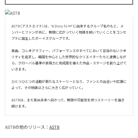
AST8（アストエイト）は、“A Story To ∞” に由来するグループ名のもと、メ
ンバーとファンが共に、無限に広がっていく物語を紡いでいくことをコンセ
プトに誕生したボーイズグループです。

楽曲、コレオグラフィー、パフォーマンスのすべてにおいて妥協のないクオ
リティを追求し、韓国を中心とした世界的なクリエイターたちと連携しなが
ら、グローバル基準の表現力と完成度を備えた作品・ステージを創り上げて
いきます。

ひとつひとつの活動が新たなストーリーとなり、ファンとの出会いや応援に
よって、その物語はさらに大きく広がっていく。

AST8は、まだ見ぬ未来へ向かって、無限の可能性を持つストーリーを描き
続けます。
AST8
の他のリリース：
AST8