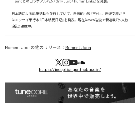
Fisongとのコラボアルバム『Only Built 4 Human Links』を発表。

日本語による執筆活動も並行していて、自伝的小説『三代』、岩波文庫から
はエッセイ単行本『日本移民日記』を発表。現在はWeb岩波で新連載『外人放
浪記』連載中。
Moment Joon
の他のリリース：
Moment Joon
https://inceptiongur.thebase.in/