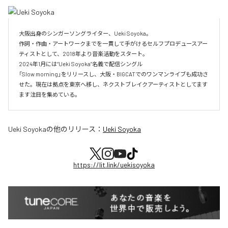
大阪出身のシンガーソングライター、Ueki Soyoka。

作詞・作曲・アートワークまでを一貫して手がけるセルフプロデュースアー
ティストとして、2018年より音楽活動をスタート。

2024年1月には“Ueki Soyoka”名義で配信シングル

「Slow morning」をリリースし、大阪・BIGCATでのワンマンライブも成功さ
せた。現在は拠点を東京へ移し、ネクストブレイクアーティストとしてます
ます注目を集めている。
Ueki Soyoka
の他のリリース：
Ueki Soyoka
https://lit.link/uekisoyoka