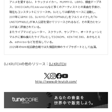
アニメを愛するDJ、トラックメイカー。 MUMMY-D、LIBRO、鎮座ドープネ
ス、CHICO CARLITO,kiki vivi lilyなど多くのアーティストとの楽曲を手掛け、
現在もコンスタントにリリース中。DJとしては都内をベースに活動し、
2017年にはMIX  CD、DJ KIYO /「UNSTOPPABLE」をフルリメイクした「N-
UNSTOPPABLE」が本人公認を受けてリリースされるなど、その実力とセン
スが高く評価されている。

またライブマニピュレーター、スクラッチ、サンプラー、オートチューンと
マルチに兼ね備えたライブDJとしてSONOMI、KEN THE 390、おかもとえ
み、edhiii boi などを担当している。

DJ KRUTCH
の他のリリース：
DJ KRUTCH
http://www.dj-krutch.com/