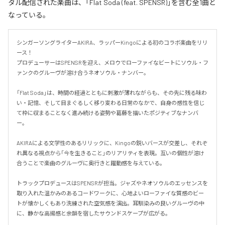
タル配信された楽曲は、「Flat Soda (feat. SPENSR)」を含む全1曲と
なっている。
シンガーソングライターAKIRA、ラッパーKingoによる初のコラボ楽曲をリリ
ース！

プロデューサーはSPENSRを迎え、メロウでローファイなビートにソウル・フ
ァンクのグルーヴが溶け合うネオソウル・ナンバー。

「Flat Soda」は、時間の経過とともに刺激が薄れながらも、その先に残る味わ
い・記憶、そして目まぐるしく移り変わる日常のなかで、自身の感性を信じ
て枠に収まることなく進み続ける姿勢や葛藤を描いたポジティブなナンバ
ー。

AKIRAによる文学性のあるリリックに、Kingoの鋭いバースが交差し、それぞ
れ異なる視点から「今を生きること」のリアリティを表現。互いの個性が溶け
合うことで楽曲のグルーヴに奥行きと躍動感を与えている。

トラックプロデュースはSPENSRが担当。ジャズやネオソウルのエッセンスを
取り入れた温かみのあるコードワークに、心地よいローファイな質感のビー
トが懐かしくもあり洗練された空気感を演出。耳馴染みの良いグルーヴの中
に、静かな高揚感と余韻を宿したサウンドスケープが広がる。