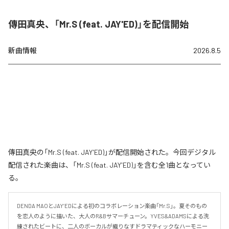
傳田真央、「Mr.S (feat. JAY'ED)」を配信開始
新曲情報
2026.8.5
傳田真央の「Mr.S (feat. JAY'ED)」が配信開始された。今回デジタル
配信された楽曲は、「Mr.S (feat. JAY'ED)」を含む全1曲となってい
る。
DENDA MAOとJAY’EDによる初のコラボレーション楽曲「Mr.S」。夏そのもの
を恋人のように描いた、大人のR&Bサマーチューン。YVES&ADAMSによる洗
練されたビートに、二人のボーカルが織りなすドラマティックなハーモニー