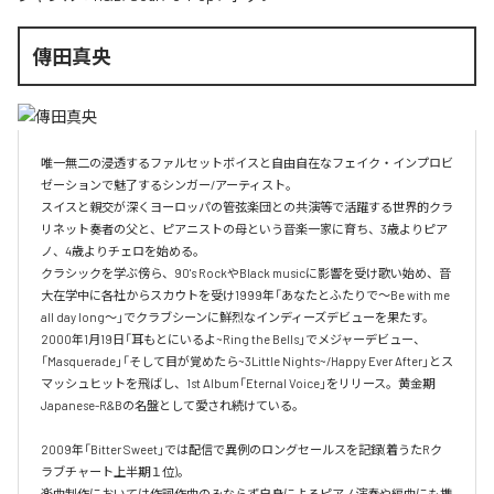
傳田真央
唯一無二の浸透するファルセットボイスと自由自在なフェイク・インプロビ
ゼーションで魅了するシンガー/アーティスト。

スイスと親交が深くヨーロッパの管弦楽団との共演等で活躍する世界的クラ
リネット奏者の父と、ピアニストの母という音楽一家に育ち、3歳よりピア
ノ、4歳よりチェロを始める。

クラシックを学ぶ傍ら、90's RockやBlack musicに影響を受け歌い始め、音
大在学中に各社からスカウトを受け1999年「あなたとふたりで～Be with me 
all day long～」でクラブシーンに鮮烈なインディーズデビューを果たす。

2000年1月19日「耳もとにいるよ~Ring the Bells」でメジャーデビュー、
「Masquerade」「そして目が覚めたら~3Little Nights~/Happy Ever After」とス
マッシュヒットを飛ばし、1st Album「Eternal Voice」をリリース。黄金期
Japanese-R&Bの名盤として愛され続けている。

2009年「Bitter Sweet」では配信で異例のロングセールスを記録(着うたRク
ラブチャート上半期１位)。

楽曲制作においては作詞作曲のみならず自身によるピアノ演奏や編曲にも携