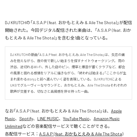
DJ KRUTCHの「A.S.A.P (feat. おかもとえみ & Aile The Shota)」が配信
開始された。今回デジタル配信された楽曲は、「A.S.A.P (feat. おか
もとえみ & Aile The Shota)」を含む全1曲となっている。
DJ KRUTCHの新曲「A.S.A.P feat. おかもとえみ, Aile The Shota」は、失恋の痛
みを抱えながら、夜の街で新しい始まりを探すナイトウォークソング。 雨の
渋谷、途切れるWi-Fi、外した店のピン、煙草と爆音が響くクラブなど、都会
の風景と揺れる感情をリアルに描きながら、「終われば始まる」「ここからが生
まれ変わるstory」と前へ進んでいく姿を表現している。 DJ KRUTCHによる
UKGでグルーヴィーなサウンドと、おかもとえみ、Aile The Shotaそれぞれの
歌声が交差する、切なさと高揚感を併せ持った一曲。
なお「
A.S.A.P (feat. おかもとえみ & Aile The Shota)
」は、
Apple
Music
、
Spotify
、
LINE MUSIC
、
YouTube Music
、
Amazon Music
Unlimited
などの音楽配信サービスで聴くことができる。
各配信サービス：
A.S.A.P (feat. おかもとえみ & Aile The Shota)