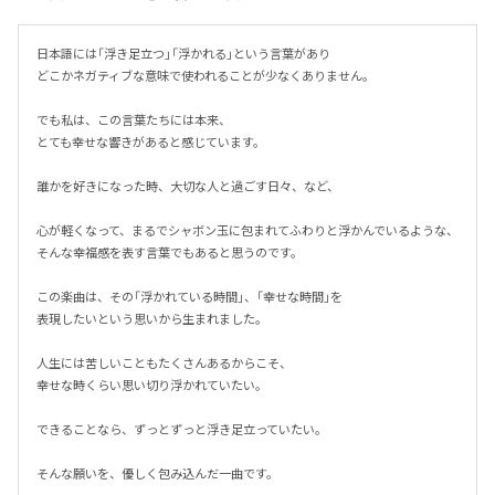
日本語には「浮き足立つ」「浮かれる」という言葉があり

どこかネガティブな意味で使われることが少なくありません。

でも私は、この言葉たちには本来、

とても幸せな響きがあると感じています。

誰かを好きになった時、大切な人と過ごす日々、など、

心が軽くなって、まるでシャボン玉に包まれてふわりと浮かんでいるような、
そんな幸福感を表す言葉でもあると思うのです。

この楽曲は、その「浮かれている時間」、「幸せな時間」を

表現したいという思いから生まれました。

人生には苦しいこともたくさんあるからこそ、

幸せな時くらい思い切り浮かれていたい。

できることなら、ずっとずっと浮き足立っていたい。

そんな願いを、優しく包み込んだ一曲です。