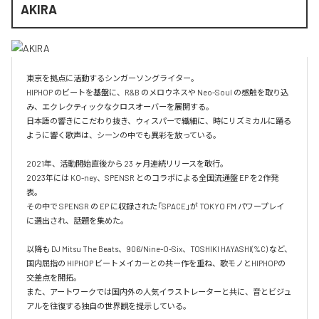
AKIRA
東京を拠点に活動するシンガーソングライター。

HIPHOP のビートを基盤に、R&B のメロウネスや Neo-Soul の感触を取り込
み、エクレクティックなクロスオーバーを展開する。

日本語の響きにこだわり抜き、ウィスパーで繊細に、時にリズミカルに踊る
ように響く歌声は、シーンの中でも異彩を放っている。

2021年、活動開始直後から 23 ヶ月連続リリースを敢行。

2023年には KO-ney、SPENSR とのコラボによる全国流通盤 EP を2作発
表。

その中で SPENSR の EP に収録された「SPACE」が TOKYO FM パワープレイ 
に選出され、話題を集めた。

以降も DJ Mitsu The Beats、906/Nine-O-Six、TOSHIKI HAYASHI(%C) など、
国内屈指の HIPHOP ビートメイカーとの共ー作を重ね、歌モノとHIPHOPの
交差点を開拓。

また、アートワークでは国内外の人気イラストレーターと共に、音とビジュ
アルを往復する独自の世界観を提示している。
