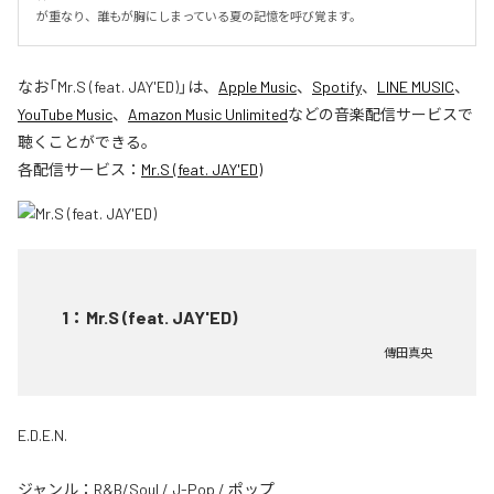
が重なり、誰もが胸にしまっている夏の記憶を呼び覚ます。
なお「
Mr.S (feat. JAY'ED)
」は、
Apple Music
、
Spotify
、
LINE MUSIC
、
YouTube Music
、
Amazon Music Unlimited
などの音楽配信サービスで
聴くことができる。
各配信サービス：
Mr.S (feat. JAY'ED)
1
：
Mr.S (feat. JAY'ED)
傳田真央
E.D.E.N.
ジャンル：
R&B/Soul
/
J-Pop
/
ポップ