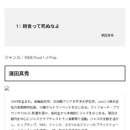
1
：
餅食って死ぬなよ
濱田真秀
ジャンル：
R&B/Soul
/
J-Pop
濱田真秀
1999年生まれ。高輪高校卒。立命館アジア太平洋大学在学。Jazz2.0株式会
社代表取締役社長。10歳からトランペットをはじめる。クリフォード・ブラ
ウンやTOKUに影響を受け、高校生から本格的にジャズをはじめる。現在は
都内を中心にジャズクラブやレストラン演奏等で活動。ジャズの文脈を活か
し、ヒップホップ、R&B、ファンク、ゴスペルなどといったブラックミュー