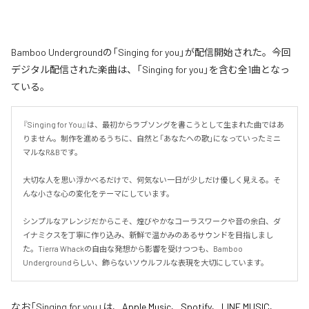
Bamboo Undergroundの「Singing for you」が配信開始された。今回
デジタル配信された楽曲は、「Singing for you」を含む全1曲となっ
ている。
『Singing for You』は、最初からラブソングを書こうとして生まれた曲ではあ
りません。制作を進めるうちに、自然と「あなたへの歌」になっていったミニ
マルなR&Bです。

大切な人を思い浮かべるだけで、何気ない一日が少しだけ優しく見える。そ
んな小さな心の変化をテーマにしています。

シンプルなアレンジだからこそ、煌びやかなコーラスワークや音の余白、ダ
イナミクスを丁寧に作り込み、新鮮で温かみのあるサウンドを目指しまし
た。Tierra Whackの自由な発想から影響を受けつつも、Bamboo 
Undergroundらしい、飾らないソウルフルな表現を大切にしています。
なお「
Singing for you
」は、
Apple Music
、
Spotify
、
LINE MUSIC
、