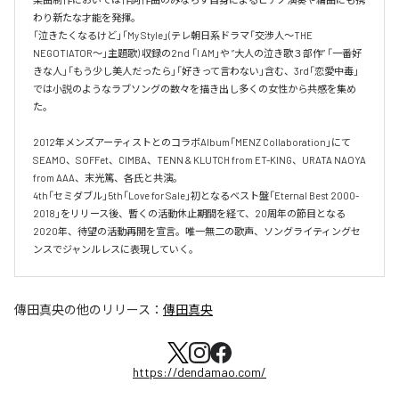
わり新たな才能を発揮。

「泣きたくなるけど」「My Style」(テレ朝日系ドラマ「交渉人～THE 
NEGOTIATOR～」主題歌) 収録の2nd 「I AM」や ”大人の泣き歌３部作” 「一番好
きな人」「もう少し美人だったら」「好きって言わない」含む、3rd「恋愛中毒」
では小説のようなラブソングの数々を描き出し多くの女性から共感を集め
た。

2012年メンズアーティストとのコラボAlbum「MENZ Collaboration」にて
SEAMO、SOFFet、CIMBA、TENN & KLUTCH from ET-KING、URATA NAOYA 
from AAA、末光篤、各氏と共演。

4th「セミダブル」5th「Love for Sale」初となるベスト盤「Eternal Best 2000-
2018」をリリース後、暫くの活動休止期間を経て、20周年の節目となる
2020年、待望の活動再開を宣言。唯一無二の歌声、ソングライティングセ
ンスでジャンルレスに表現していく。
傳田真央
の他のリリース：
傳田真央
https://dendamao.com/