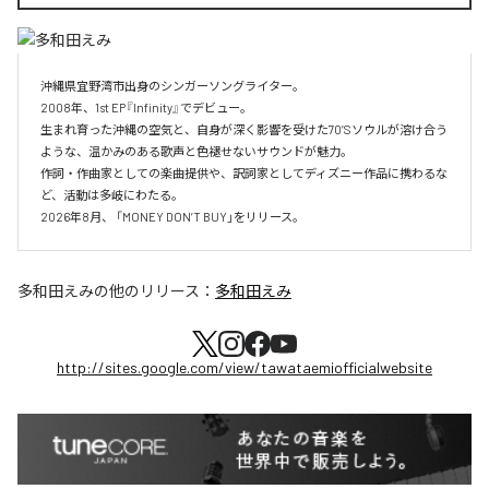
沖縄県宜野湾市出身のシンガーソングライター。

2008年、1st EP『Infinity』でデビュー。

生まれ育った沖縄の空気と、自身が深く影響を受けた70’Sソウルが溶け合う
ような、温かみのある歌声と色褪せないサウンドが魅力。

作詞・作曲家としての楽曲提供や、訳詞家としてディズニー作品に携わるな
ど、活動は多岐にわたる。

2026年8月、 「MONEY DON’T BUY」をリリース。
多和田えみ
の他のリリース：
多和田えみ
http://sites.google.com/view/tawataemiofficialwebsite