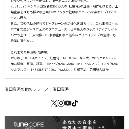
ジックのサウンドを研究し、唯一無二の音楽性を追求。

YouTubeチャンネル登録者数150万人の「虹色侍」の企画・制作をはじめ、上
場企業をはじめ様々な企業のCMソングや社歌などといった楽曲のプロデュ
ースも行う。

また、音楽活動の過程でジャズシーンの活性化を図るべく、これまでに六本
木で都市型ジャズフェスのプロデュース、日本最大のジャズメディアサイト
の立ち上げ、広告映像・MV制作企画など幅広いクリエイティブの活動にも
枚挙に遑がない。

これまでの共演者（敬称略）

かりゆし58、DJダイノジ、虹色侍、TATSUYA、晋平太、MC☆ニガリa.k.a
赤い稲妻、寶船、鼓童、Fishboy(from Radio Fish)、ウルフルケイスケ(from 
ウルフルズ)、THE SILENT DOG、YAASUU、財部亮治、柴田雅人ほか
濱田真秀
の他のリリース：
濱田真秀