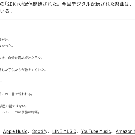
イカの「2DK」が配信開始された。今回デジタル配信された楽曲は、「
ている。
だけ。

った。

き、自分を責め続けた日々。

した子供たちが教えてくれた。



この一言で報われる。

部屋の話ではない。

ていく、一つの家族の物語。
、
Apple Music
、
Spotify
、
LINE MUSIC
、
YouTube Music
、
Amazon 