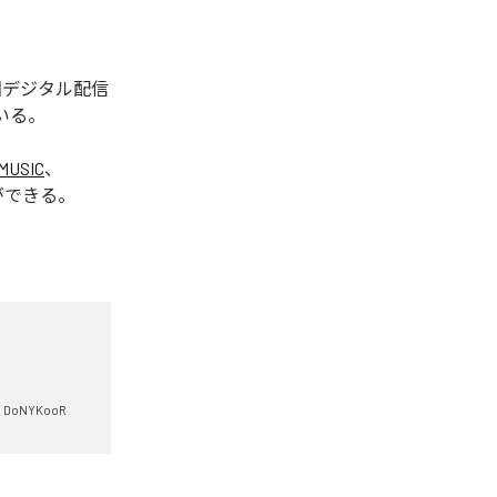
今回デジタル配信
いる。
MUSIC
、
ができる。
DoNYKooR