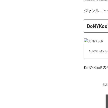
ジャンル：
ヒ
DoNYKoo
DoNYKooR a.k.
DoNYKooR
の
htt