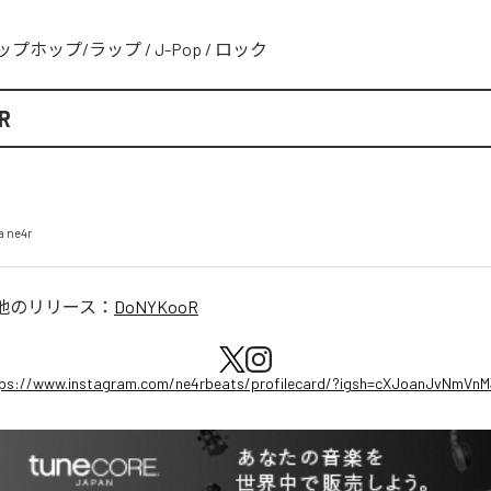
ップホップ/ラップ
/
J-Pop
/
ロック
R
a ne4r
他のリリース：
DoNYKooR
ps://www.instagram.com/ne4rbeats/profilecard/?igsh=cXJoanJvNmVn