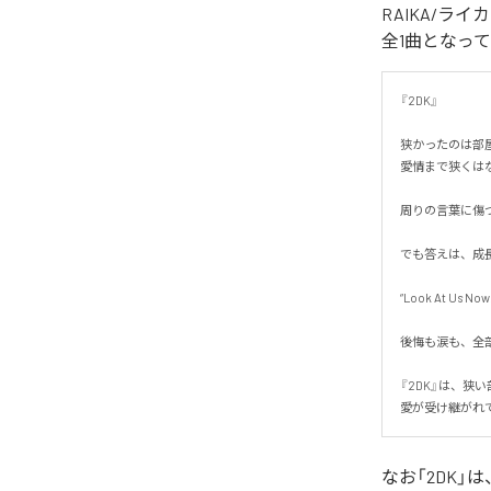
RAIKA/ラ
全1曲となっ
『2DK』

狭かったのは部屋
愛情まで狭くはなか
周りの言葉に傷つ
でも答えは、成長
“Look At Us Now.”
後悔も涙も、全部
『2DK』は、狭い
愛が受け継がれ
なお「
2DK
」は