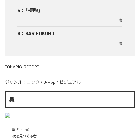
5
：
「接吻」
梟
6
：
BAR FUKURO
梟
TOMARIGI RECORD
ジャンル：
ロック
/
J-Pop
/
ビジュアル
梟
梟 (Fukuro)

“夜を見つめる者”
