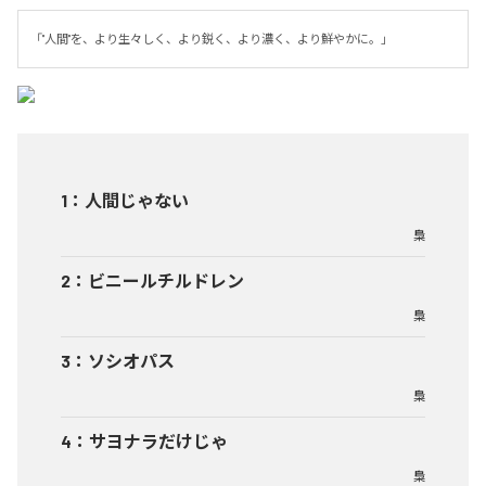
「"人間"を、より生々しく、より鋭く、より濃く、より鮮やかに。」
1
：
人間じゃない
梟
2
：
ビニールチルドレン
梟
3
：
ソシオパス
梟
4
：
サヨナラだけじゃ
梟