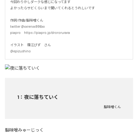
今回わりかしダークな感じになってます

よかったらサビくらいまで聞いてくれるとうれしいです

作詞/作曲/脳味噌くん

twitter @xxrenxx996xx

piapro　https://piapro.jp/drororurara

イラスト　篠江ぴず　さん

@epizushino
1
：
夜に落ちていく
脳味噌くん
脳味噌みゅーじっく