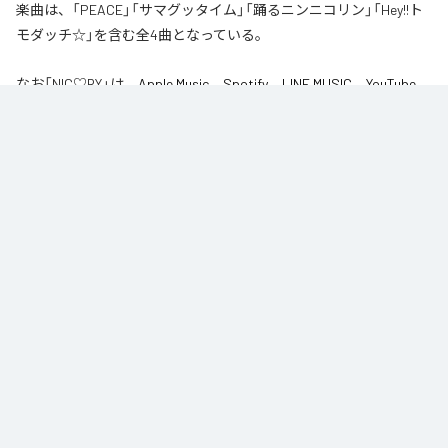
楽曲は、「PEACE」「サマグッタイム」「踊るニンニコリン」「Hey!!ト
モダッチ☆」を含む全4曲となっている。
なお「
NIC♡RY
」は、
Apple Music
、
Spotify
、
LINE MUSIC
、
YouTube
Music
、
Amazon Music Unlimited
などの音楽配信サービスで聴くこと
ができる。
各配信サービス：
NIC♡RY
1
：
PEACE
NIC♡RY
2
：
サマグッタイム
NIC♡RY
3
：
踊るニンニコリン