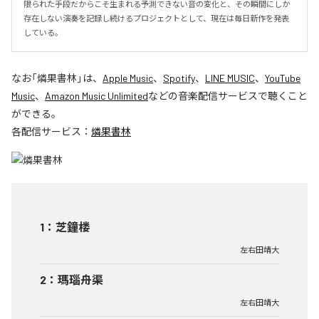
限られた手段だからこそ生まれる予測できない音の変化と、その瞬間にしか
存在しない演奏を記録し続けるプロジェクトとして、現在は毎日新作を発表
している。
なお「
燐果書林
」は、
Apple Music
、
Spotify
、
LINE MUSIC
、
YouTube
Music
、
Amazon Music Unlimited
などの音楽配信サービスで聴くこと
ができる。
各配信サービス：
燐果書林
1
：
芝鐘楼
左右田靖大
2
：
瑪瑙舟渠
左右田靖大