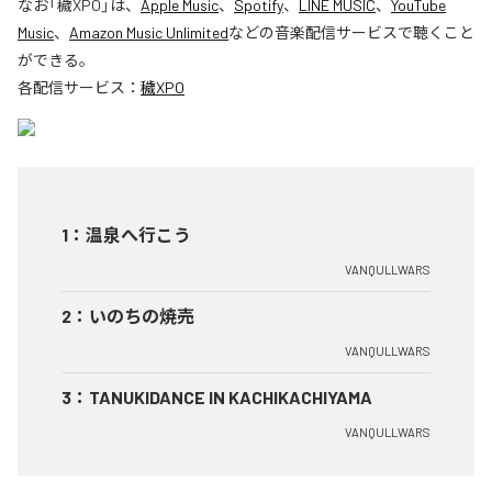
なお「
穢XPO
」は、
Apple Music
、
Spotify
、
LINE MUSIC
、
YouTube
Music
、
Amazon Music Unlimited
などの音楽配信サービスで聴くこと
ができる。
各配信サービス：
穢XPO
1
：
温泉へ行こう
VANQULLWARS
2
：
いのちの焼売
VANQULLWARS
3
：
TANUKIDANCE IN KACHIKACHIYAMA
VANQULLWARS