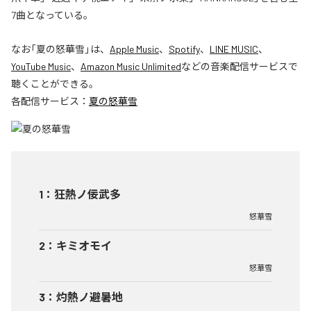
7曲となっている。
なお「
夏の怒華雪
」は、
Apple Music
、
Spotify
、
LINE MUSIC
、
YouTube Music
、
Amazon Music Unlimited
などの音楽配信サービスで
聴くことができる。
各配信サービス：
夏の怒華雪
1
：
狂熱ノ佞武多
怒華雪
2
：
キミオモイ
怒華雪
3
：
灼熱ノ避暑地