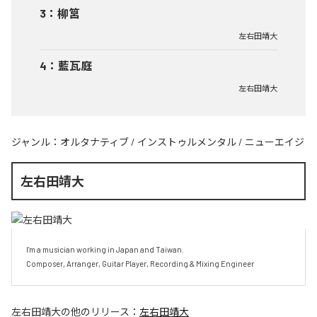
3
：
柳筥
左右田靖大
4
：
藍瓦庭
左右田靖大
ジャンル：
オルタナティブ
/
インストゥルメンタル
/
ニューエイジ
左右田靖大
I'm a musician working in Japan and Taiwan.

Composer, Arranger, Guitar Player, Recording & Mixing Engineer
左右田靖大
の他のリリース：
左右田靖大