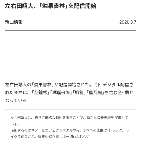
左右田靖大、「燐果書林」を配信開始
新曲情報
2026.8.7
左右田靖大の「燐果書林」が配信開始された。今回デジタル配信さ
れた楽曲は、「芝鐘楼」「瑪瑙舟渠」「柳筥」「藍瓦庭」を含む全4曲と
なっている。
左右田靖大は、自らに厳格な制約を課すことで、新たな音楽表現を探求して
いる。

使用するのはギターとエフェクトペダルのみ。すべての楽曲は1トラック、1テ
イクで録音され、編集や録り直しは一切行われない。
