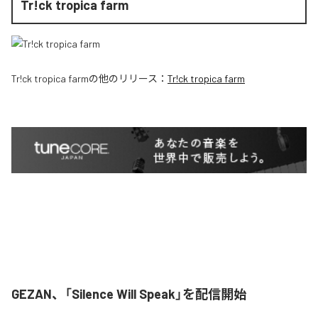
Tr!ck tropica farm
Tr!ck tropica farm
の他のリリース：
Tr!ck tropica farm
GEZAN、「Silence Will Speak」を配信開始