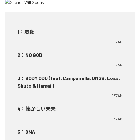
1
：
忘炎
GEZAN
2
：
NO GOD
GEZAN
3
：
BODY ODD (feat. Campanella, OMSB, Loss,
Shuto & Hamaji)
GEZAN
4
：
懐かしい未来
GEZAN
5
：
DNA