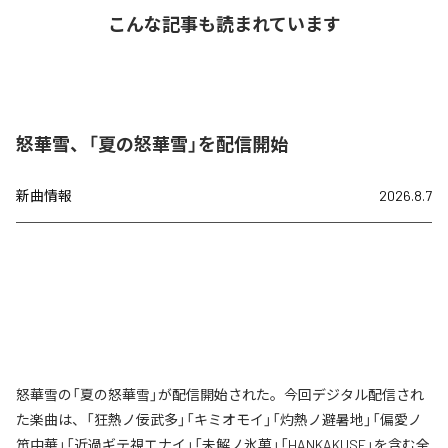
こんな記事も読まれています
怒華雪、「夏の怒華雪」を配信開始
新曲情報
2026.8.7
怒華雪の「夏の怒華雪」が配信開始された。今回デジタル配信され
た楽曲は、「狂熱ノ佞武多」「キミオモイ」「灼熱ノ避暑地」「偏愛ノ
笊中華」「近過ギテ視エナイ」「未解ノ氷菓」「HANKAKUSE」を含む全