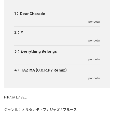
1
：
Dear Charade
poncotu
2
：
Y
poncotu
3
：
Everything Belongs
poncotu
4
：
TAZIMA (O.C.R.P7 Remix)
poncotu
HIRAYA LABEL
ジャンル：
オルタナティブ
/
ジャズ
/
ブルース