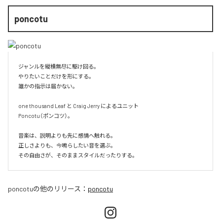
poncotu
ジャンルを縦横無尽に駆け回る。

やりたいことだけを形にする。

誰かの指示は届かない。

one thousand Leaf と Craig Jerry によるユニット

Poncotu（ポンコツ）。

音楽は、説明よりも先に感情へ触れる。

正しさよりも、今鳴らしたい音を選ぶ。

その自由さが、そのままスタイルだったりする。
poncotu
の他のリリース：
poncotu