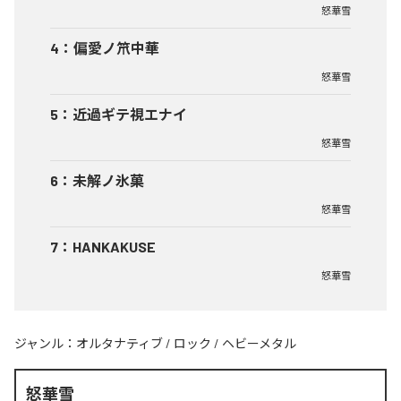
怒華雪
4
：
偏愛ノ笊中華
怒華雪
5
：
近過ギテ視エナイ
怒華雪
6
：
未解ノ氷菓
怒華雪
7
：
HANKAKUSE
怒華雪
ジャンル：
オルタナティブ
/
ロック
/
ヘビーメタル
怒華雪