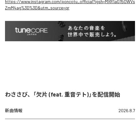
https://www.instagram.com/poncotu_official?igsh=MXR1aG15OWVs
ZmM4ag%3D%3D&utm_source=qr
わささび、「欠片 (feat. 重音テト)」を配信開始
新曲情報
2026.8.7