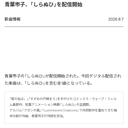
青葉市子、「しらぬひ」を配信開始
新曲情報
2026.8.7
青葉市子の「しらぬひ」が配信開始された。今回デジタル配信され
た楽曲は、「しらぬひ」を含む全1曲となっている。
「君の名は。」「すずめの戸締まり」を手がけたコミックス・ウェーブ・フィル
ム最新作、短篇アニメーション映画『しらぬひ』の主題歌。

アルバム『アダンの風』『Luminescent Creatures』で共同制作を重ねてきた梅
林太郎が作曲、青葉市子が作詞を担当。