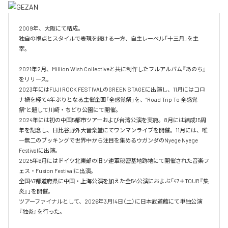
2009年、大阪にて結成。

独自の視点とスタイルで表現を続ける一方、自主レーベル「十三月」を主
宰。

2021年2月、Million Wish Collectiveと共に制作したフルアルバム『あのち』
をリリース。

2023年にはFUJI ROCK FESTIVALのGREEN STAGEに出演し、11月にはコロ
ナ禍を経て4年ぶりとなる主催企画「全感覚祭」を、“Road Trip To 全感覚
祭”と題して川崎・ちどり公園にて開催。

2024年には初の中国5都市ツアーおよび台湾公演を実施。8月には結成15周
年を記念し、日比谷野外大音楽堂にてワンマンライブを開催。11月には、唯
一無二のブッキングで世界中から注目を集めるウガンダのNyege Nyege 
Festivalに出演。

2025年6月にはドイツ北東部の旧ソ連軍秘密基地跡地にて開催された音楽フ
ェス・Fusion Festivalに出演。

全国47都道府県に中国・上海公演を加えた全54公演におよぶ「47＋TOUR『集
炎』」を開催。

ツアーファイナルとして、2026年3月14日（土）に日本武道館にて単独公演
『独炎』を行った。
