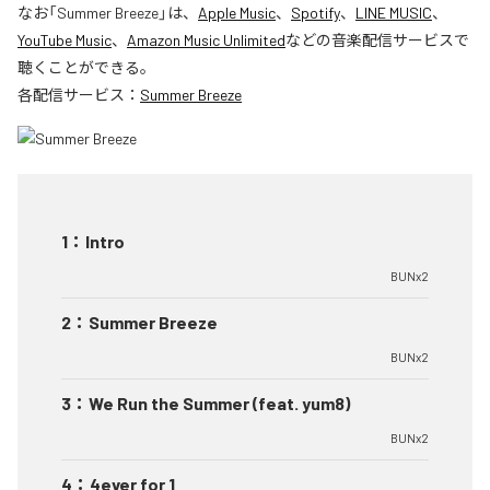
なお「
Summer Breeze
」は、
Apple Music
、
Spotify
、
LINE MUSIC
、
YouTube Music
、
Amazon Music Unlimited
などの音楽配信サービスで
聴くことができる。
各配信サービス：
Summer Breeze
1
：
Intro
BUNx2
2
：
Summer Breeze
BUNx2
3
：
We Run the Summer (feat. yum8)
BUNx2
4
：
4ever for 1