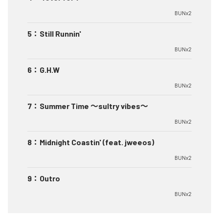
BUNx2
5
：
Still Runnin'
BUNx2
6
：
G.H.W
BUNx2
7
：
Summer Time 〜sultry vibes〜
BUNx2
8
：
Midnight Coastin' (feat. jweeos)
BUNx2
9
：
Outro
BUNx2