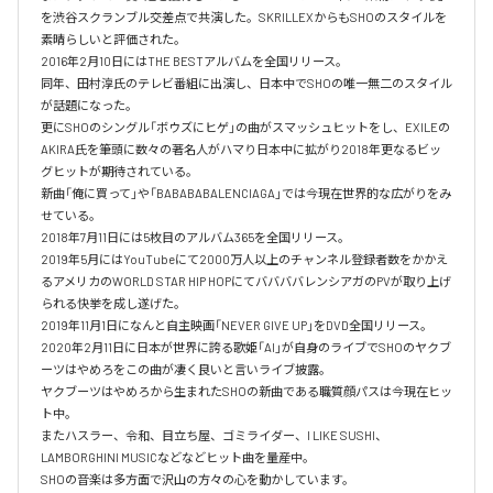
を渋谷スクランブル交差点で共演した。SKRILLEXからもSHOのスタイルを
素晴らしいと評価された。

2016年2月10日にはTHE BESTアルバムを全国リリース。

同年、田村淳氏のテレビ番組に出演し、日本中でSHOの唯一無二のスタイル
が話題になった。

更にSHOのシングル「ボウズにヒゲ」の曲がスマッシュヒットをし、EXILEの
AKIRA氏を筆頭に数々の著名人がハマり日本中に拡がり2018年更なるビッ
グヒットが期待されている。

新曲「俺に買って」や「BABABABALENCIAGA」では今現在世界的な広がりをみ
せている。

2018年7月11日には5枚目のアルバム365を全国リリース。

2019年5月にはYouTubeにて2000万人以上のチャンネル登録者数をかかえ
るアメリカのWORLD STAR HIP HOPにてババババレンシアガのPVが取り上げ
られる快挙を成し遂げた。

2019年11月1日になんと自主映画「NEVER GIVE UP」をDVD全国リリース。

2020年2月11日に日本が世界に誇る歌姫「AI」が自身のライブでSHOのヤクブ
ーツはやめろをこの曲が凄く良いと言いライブ披露。

ヤクブーツはやめろから生まれたSHOの新曲である職質顔パスは今現在ヒッ
ト中。

またハスラー、令和、目立ち屋、ゴミライダー、I LIKE SUSHI、
LAMBORGHINI MUSICなどなどヒット曲を量産中。

SHOの音楽は多方面で沢山の方々の心を動かしています。
