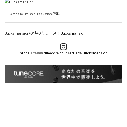
Assholic Life Shit Production 所属。
Ducksmansion
の他のリリース：
Ducksmansion
https://www.tunecore.co.jp/artists/Ducksmansion