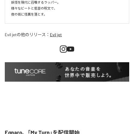
妖怪を現代に召喚するラッパー。

様々なビートと低音の呪文で、

夜の街に怪異を落とす。
Evil jet
の他のリリース：
Evil jet
Egnaro、「My Turn」を配信開始