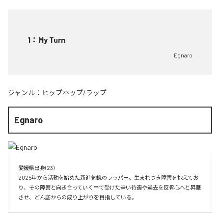
1
：
My Turn
Egnaro
ジャンル：
ヒップホップ/ラップ
Egnaro
愛媛県出身(23)　

2025年から活動を始めた新進気鋭のラッパー。生まれつき障害を抱えてお
り、その障害と向き合っていく中で受けた辛い待遇や過去を反骨心へと昇華
させ、どん底からの成り上がりを目指している。