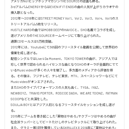
アメリカNo1ヒップホップマガジンTHE SOURCEの誌面も飾る。

3rdアルバムENERGYからはEVEN IF IT ENDSの曲の人気が上がりカラオケの
挿入歌となった。

2012年〜2018年にはSTREET MONEY Vol 1、Vol 2、Vol 3、Vol 4、Vol 5のス
トリートアルバム5枚をリリース。

HUSTLE HARDの曲ではMOBB DEEPのHAVOCと、SHO名義でコラボを成し
遂げアメリカのTHE SOURCEホームページにて取り上げられた。

通算CDセールスは5万枚突破。

2012年には、Youtubeにて365回のフリースタイル動画を公開して世界初の
偉業を成し遂げる。

配信シングルではLive 4 Da Moment、TOKYO TOWERの曲が、アジア人では
珍しく世界で認められるハイセンスな曲となりSHOのオーラが全面的にでて
いるMusic videoが多くの人々を魅了し、多方面のメディアから評価を得
る。その後は、フジテレビ、テレビ東京、MTV、スペースシャワーなどにて
Music videoがオンエアされた。

またSHOのライブパフォーマンスの人気も高く、TYGA、IYAZ、
NEWBOYZ、TRAVIS PORTER、ROSCOE DASH、WE ARE TOONZ、FATMAN 
SCOOPなどと共演をした。

SOULJA BOYとはアジア人初となるフリースタイルセッションを成し遂げ
る。

2015年にブームを巻き起こした「薬物はやめろ」ヤクブーツはやめろの曲が
社会派ラッパーとしてビートたけしのテレビタックルにて取り上げられた。

また、グラミー賞3冠を獲得しているSKRILLEXと2016年に「薬物はやめろ」