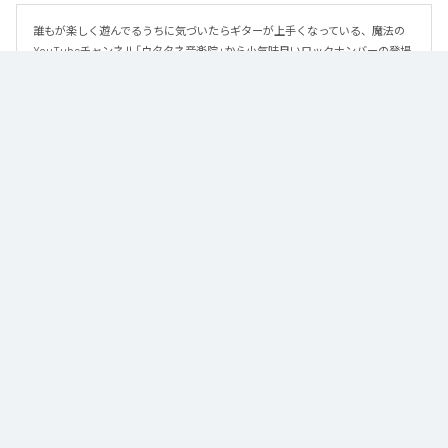
誰もが楽しく遊んでるうちに気づいたらギターが上手くなっている、魔法の
YouTubeチャンネル「ウタタネ音楽院」から小気味良いロックナンバーの登場
です。

この曲はメジャーコード・マイナーコードを覚えた人向けに、メジャーコー
ド・マイナーコードのみで作られています。

ロックの編曲学習用にも使える、シンプルな楽曲となっております。

譜面はウタタネ音楽院YouTubeまたは公式サイトからダウンロードできま
す。
なお「
New Emotion
」は、
Apple Music
、
Spotify
、
LINE MUSIC
、
YouTube Music
、
Amazon Music Unlimited
などの音楽配信サービスで
聴くことができる。
各配信サービス：
New Emotion