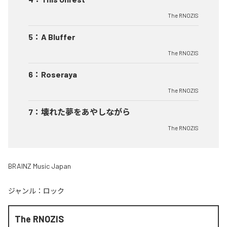
The RNOZIS
5
：
A Bluffer
The RNOZIS
6
：
Roseraya
The RNOZIS
7
：
壊れた夢をあやしながら
The RNOZIS
BRAINZ Music Japan
ジャンル：
ロック
The RNOZIS