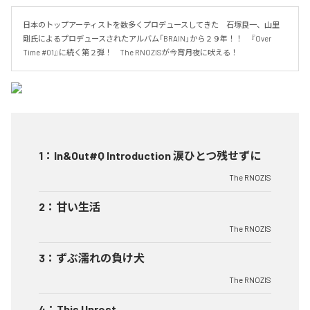
日本のトップアーティストを数多くプロデュースしてきた　石塚良一、山里 
剛氏によるプロデュースされたアルバム「BRAIN」から２９年！！　『Over 
Time #01』に続く第２弾！　The RNOZISが今宵月夜に吠える！
1
：
In&Out#Q Introduction 涙ひとつ残せずに
The RNOZIS
2
：
甘い生活
The RNOZIS
3
：
ずぶ濡れの負け犬
The RNOZIS
4
：
This Unrest