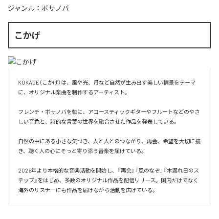
ジャンル：
ボサノバ
こかげ
KOKAGE（こかげ）は、風や光、月など自然が生み出す美しい情景をテーマ
に、オリジナル楽曲を制作するアーティスト。

フレンチ・ボサノバを軸に、アコースティックギターやフルートなどのやさ
しい音色と、詩的な言葉の世界を融合させた作品を発表している。

自然の中にある小さな気づき、人と人とのつながり、再会、希望を大切に描
き、聴く人の心にそっと寄り添う音楽を届けている。

2026年より本格的な音楽活動を開始し、『再会』『風のなぞ』『木漏れ日のス
テップ』をはじめ、多数のオリジナル作品を配信リリース。国内だけでなく
海外のリスナーにも作品を届けながら活動を広げている。