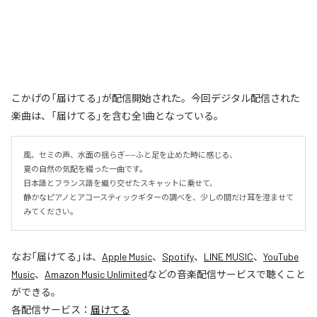
こかげの「届けてる」が配信開始された。今回デジタル配信された
楽曲は、「届けてる」を含む全1曲となっている。
風、セミの声、水面の揺らぎ——ふと足を止めた時に感じる、

夏の自然の気配を綴った一曲です。

日本語とフランス語を織り交ぜたスキャットに乗せて、

静かなピアノとアコースティックギターの調べを、少しの間だけ耳を澄ませて
みてください。
なお「
届けてる
」は、
Apple Music
、
Spotify
、
LINE MUSIC
、
YouTube
Music
、
Amazon Music Unlimited
などの音楽配信サービスで聴くこと
ができる。
各配信サービス：
届けてる