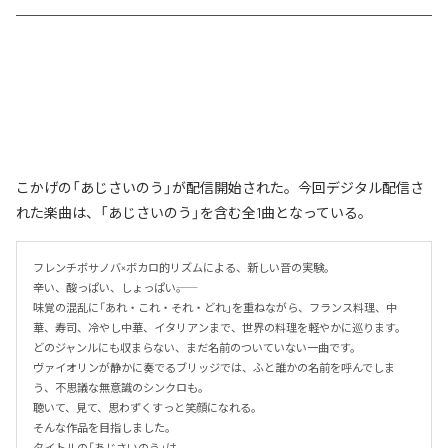
こかげの「あじさいのう」が配信開始された。今回デジタル配信さ
れた楽曲は、「あじさいのう」を含む全1曲となっている。
フレンチボサノバ×ボカロ的リズムによる、新しい音の実験。

辛い、酸っぱい、しょっぱい――。

味覚の混乱に「あれ・これ・それ・どれ」を重ねながら、フランス料理、中
華、寿司、冷やし中華、イタリアンまで、世界の料理を軽やかに巡ります。

どのジャンルにも収まらない、まだ名前のついていない一曲です。

ヴァイオリンが静かに奏でるブリッジでは、ふと誰かの名前を呼んでしま
う、不思議な無意識のシンクロも。

聴いて、見て、思わずくすっと笑顔になれる。

そんな作品を目指しました。

タイトルの「あじさいのう」は、
