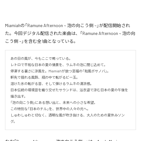
Miamiahの「Ramune Afternoon ~ 泡の向こう側 ~」が配信開始され
た。今回デジタル配信された楽曲は、「Ramune Afternoon ~ 泡の向
こう側 ~」を含む全1曲となっている。
あの日の風が、今もここで鳴っている。

レトロで平和な日本の夏の情景を、ラムネの泡に閉じ込めて。

停滞する暑さに涼風を。Miamiahが放つ至福の「和風ボサノバ」。

軒先で揺れる風鈴、瓶の中で転がるビー玉。

溶けた氷の転がる音、そして弾けるラムネの清涼感。

日本伝統の環境音を織り交ぜたサウンドは、浴衣姿で涼む日本の夏の午後を
描き出す。

「泡の向こう側」にある想い出と、未来への小さな希望。

この特別な「日本のチル」を、世界中の人々の元へ。

しゅわしゅわと切なく、透明な風が吹き抜ける、大人のための夏休みソン
グ。