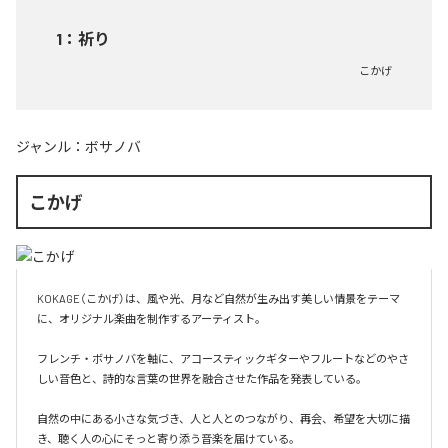
1
：
祈り
こかげ
ジャンル：
ボサノバ
こかげ
KOKAGE（こかげ）は、風や光、月など自然が生み出す美しい情景をテーマ
に、オリジナル楽曲を制作するアーティスト。

フレンチ・ボサノバを軸に、アコースティックギターやフルートなどのやさ
しい音色と、詩的な言葉の世界を融合させた作品を発表している。

自然の中にある小さな気づき、人と人とのつながり、再会、希望を大切に描
き、聴く人の心にそっと寄り添う音楽を届けている。
