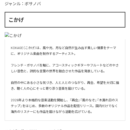
ジャンル：
ボサノバ
こかげ
KOKAGE（こかげ）は、風や光、月など自然が生み出す美しい情景をテーマ
に、オリジナル楽曲を制作するアーティスト。

フレンチ・ボサノバを軸に、アコースティックギターやフルートなどのやさ
しい音色と、詩的な言葉の世界を融合させた作品を発表している。

自然の中にある小さな気づき、人と人とのつながり、再会、希望を大切に描
き、聴く人の心にそっと寄り添う音楽を届けている。

2026年より本格的な音楽活動を開始し、『再会』『風のなぞ』『木漏れ日のス
テップ』をはじめ、多数のオリジナル作品を配信リリース。国内だけでなく
海外のリスナーにも作品を届けながら活動を広げている。