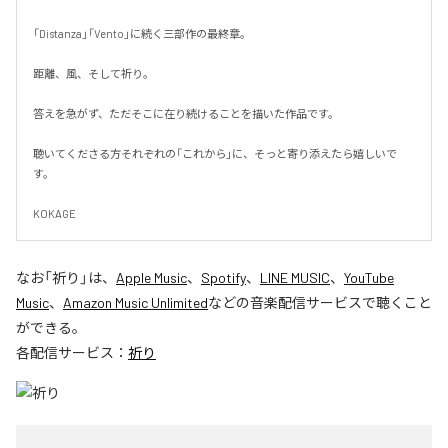
「Distanza」「Vento」に続く三部作の最終章。

距離、風、そして祈り。

答えを急がず、ただそこに在り続けることを描いた作品です。

聴いてくださる方それぞれの「これから」に、そっと寄り添えたら嬉しいで
す。

KOKAGE
なお「
祈り
」は、
Apple Music
、
Spotify
、
LINE MUSIC
、
YouTube
Music
、
Amazon Music Unlimited
などの音楽配信サービスで聴くこと
ができる。
各配信サービス：
祈り