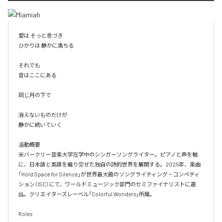
愛は そっと息づき

ひかりは 静かに満ちる

それでも

音はここにある

同じ月の下で

消えないものだけが

静かに続いていく

活動概要

米バークリー音楽大学在学中のシンガーソングライター。ピアノと声を軸
に、日本語と英語を織り交ぜた独自の詩的世界を展開する。2025年、楽曲
「Hold Space for Silence」が世界最大級のソングライティング・コンペティ
ション（ISC）にて、ワールドミュージック部門のセミファイナリストに選
出。クリエイターズレーベル「Colorful Wonders」所属。

Roles
