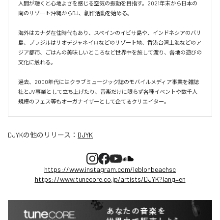
人間が聴くと心地よさを感じる空気の振動を目指す。2021年末から日本の
南のリゾート沖縄からDJ、創作活動を始める。

海外はカナダ在住時代もあり、スペインのイビサ島や、インドネシアのバリ
島、ブラジルはリオデジャネイロなどのリゾート地、香港台湾上海などのア
ジア都市、ごはんの美味しいところなど世界中を旅して渡り、各地の遊びの
文化に触れる。

過去、2000年代にはクラブミュージック誌のモバイルメディア事業を雑誌
社とJV事業として立ち上げたり、音楽だけに限らず各種イベントや数千人
規模のフェス等もオーガナイザーとして企てるクリエイター。
DJYK
の他のリリース：
DJYK
https://www.instagram.com/leblonbeachsc
https://www.tunecore.co.jp/artists/DJYK?lang=en