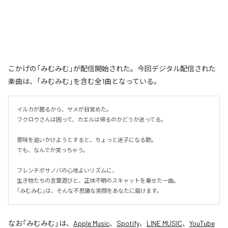
こかげの「みむみむ」が配信開始された。今回デジタル配信された
楽曲は、「みむみむ」を含む全1曲となっている。
イルカが居るから、サメが目覚めた。

フクロウさんは困って、カエルは帰るのかどうか迷ってる。

意味を追いかけようとすると、ちょっと迷子になる歌。

でも、なんでか笑っちゃう。

フレンチボサノバの心地よいリズムに、

生き物たちの言葉遊びと、正体不明のスキャットを乗せた一曲。

「みむみむ」は、そんな不思議な笑顔をあなたに届けます。
なお「
みむみむ
」は、
Apple Music
、
Spotify
、
LINE MUSIC
、
YouTube