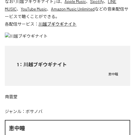
なお「
川越ブギウギナイト
」は、
Apple Music
、
Spotify
、
LINE
MUSIC
、
YouTube Music
、
Amazon Music Unlimited
などの音楽配信サ
ービスで聴くことができる。
各配信サービス：
川越ブギウギナイト
1
：
川越ブギウギナイト
恵中瞳
南雲堂
ジャンル：
ボサノバ
恵中瞳