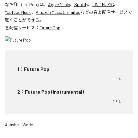
なお「
Future Pop
」は、
Apple Music
、
Spotify
、
LINE MUSIC
、
YouTube Music
、
Amazon Music Unlimited
などの音楽配信サービスで
聴くことができる。
各配信サービス：
Future Pop
1
：
Future Pop
GIRIA
2
：
Future Pop (Instrumental)
GIRIA
Akushisu World