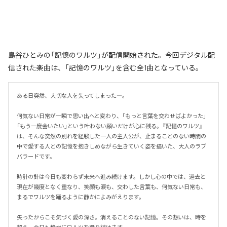
島谷ひとみの「記憶のワルツ」が配信開始された。今回デジタル配
信された楽曲は、「記憶のワルツ」を含む全1曲となっている。
ある日突然、大切な人を失ってしまった―。

何気ない日常が一瞬で思い出へと変わり、「もっと言葉を交わせばよかった」
「もう一度会いたい」という叶わない願いだけが心に残る。『記憶のワルツ』
は、そんな突然の別れを経験した一人の主人公が、止まることのない時間の
中で愛する人との記憶を抱きしめながら生きていく姿を描いた、大人のラブ
バラードです。

時計の針は今日も変わらず未来へ進み続けます。しかし心の中では、過去と
現在が幾度となく重なり、笑顔も涙も、交わした言葉も、何気ない日常も、
まるでワルツを踊るように静かによみがえります。

失ったからこそ気づく愛の深さ。消えることのない記憶。その想いは、時を