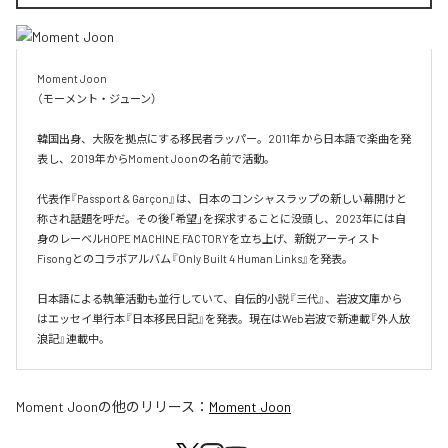
Moment Joon

（モーメント・ジューン）

韓国出身、大阪を拠点にする移民者ラッパー。2011年から日本語で楽曲を発
表し、2019年からMoment Joonの名前で活動。

代表作『Passport & Garçon』は、日本のコンシャスラップの新しい幕開けと
称され話題を呼だ。その後「希望」を探求することに没頭し、2023年には自
身のレーベルHOPE MACHINE FACTORYを立ち上げ、新鋭アーティスト
Fisongとのコラボアルバム『Only Built 4 Human Links』を発表。

日本語による執筆活動も並行していて、自伝的小説『三代』、岩波文庫から
はエッセイ単行本『日本移民日記』を発表。現在はWeb岩波で新連載『外人放
浪記』連載中。
Moment Joon
の他のリリース：
Moment Joon