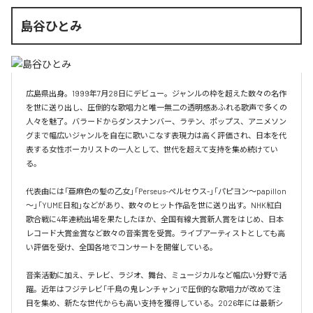
島谷ひとみ
広島県出身。1999年7月28日にデビュー。ジャンルの枠を超えた数々の名作
を世に送り出し、圧倒的な歌唱力と唯一無二の透明感あふれる歌声で多くの
人々を魅了。バラードからダンスナンバー、ラテン、ポップス、アニメソン
グまで幅広いジャンルを自在に歌いこなす表現力は高く評価され、日本を代
表する女性ボーカリストの一人として、世代を超えて支持を集め続けてい
る。

代表曲には「亜麻色の髪の乙女」「Perseus-ペルセウス-」「パピヨン～papillon
～」「YUME日和」などがあり、数々のヒット作品を世に送り出す。NHK紅白
歌合戦に4年連続出場を果たしたほか、全国有線大賞新人賞をはじめ、日本
レコード大賞金賞など数々の音楽賞を受賞。ライブアーティストとしても高
い評価を受け、全国各地でコンサートを開催している。

音楽活動に加え、テレビ、ラジオ、舞台、ミュージカルなど幅広い分野で活
躍。近年はフジテレビ「千鳥の鬼レンチャン」で圧倒的な歌唱力が改めて注
目を集め、新たな世代からも高い支持を獲得している。2026年には最新シ