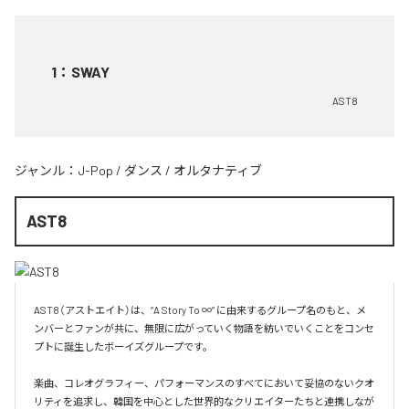
1
：
SWAY
AST8
ジャンル：
J-Pop
/
ダンス
/
オルタナティブ
AST8
AST8（アストエイト）は、“A Story To ∞” に由来するグループ名のもと、メ
ンバーとファンが共に、無限に広がっていく物語を紡いでいくことをコンセ
プトに誕生したボーイズグループです。

楽曲、コレオグラフィー、パフォーマンスのすべてにおいて妥協のないクオ
リティを追求し、韓国を中心とした世界的なクリエイターたちと連携しなが