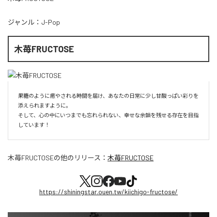
ジャンル：
J-Pop
木苺FRUCTOSE
果糖のように癒やされる時間を届け、あなたの日常に少し甘酸っぱい彩りを
添えられますように。

そして、心の中にいつまでも忘れられない、幸せな余韻を残せる存在を目指
しています！
木苺FRUCTOSE
の他のリリース：
木苺FRUCTOSE
https://shiningstar.ouen.tw/kiichigo-fructose/