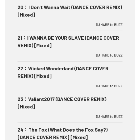
20
：
I Don't Wanna Wait (DANCE COVER REMIX)
[Mixed]
DJ HARE to BUZZ
21
：
I WANNA BE YOUR SLAVE (DANCE COVER
REMIX) [Mixed]
DJ HARE to BUZZ
22
：
Wicked Wonderland (DANCE COVER
REMIX) [Mixed]
DJ HARE to BUZZ
23
：
Valiant2017 (DANCE COVER REMIX)
[Mixed]
DJ HARE to BUZZ
24
：
The Fox (What Does the Fox Say?)
[DANCE COVER REMIX] [Mixed]