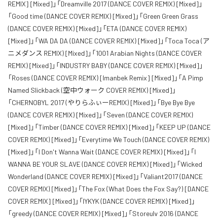
REMIX] [Mixed]」「Dreamville 2017 (DANCE COVER REMIX) [Mixed]」
「Good time (DANCE COVER REMIX) [Mixed]」「Green Green Grass
(DANCE COVER REMIX) [Mixed]」「ETA (DANCE COVER REMIX)
[Mixed]」「WA DA DA (DANCE COVER REMIX) [Mixed]」「Toca Toca (ア
ニメダンス REMIX) [Mixed]」「1001 Arabian Nights (DANCE COVER
REMIX) [Mixed]」「INDUSTRY BABY (DANCE COVER REMIX) [Mixed]」
「Roses (DANCE COVER REMIX) [Imanbek Remix] [Mixed]」「A Pimp
Named Slickback (空中ウォーク COVER REMIX) [Mixed]」
「CHERNOBYL 2017 (やりらふぃーREMIX) [Mixed]」「Bye Bye Bye
(DANCE COVER REMIX) [Mixed]」「Seven (DANCE COVER REMIX)
[Mixed]」「Timber (DANCE COVER REMIX) [Mixed]」「KEEP UP (DANCE
COVER REMIX) [Mixed]」「Everytime We Touch (DANCE COVER REMIX)
[Mixed]」「I Don't Wanna Wait (DANCE COVER REMIX) [Mixed]」「I
WANNA BE YOUR SLAVE (DANCE COVER REMIX) [Mixed]」「Wicked
Wonderland (DANCE COVER REMIX) [Mixed]」「Valiant2017 (DANCE
COVER REMIX) [Mixed]」「The Fox (What Does the Fox Say?) [DANCE
COVER REMIX] [Mixed]」「IYKYK (DANCE COVER REMIX) [Mixed]」
「greedy (DANCE COVER REMIX) [Mixed]」「Storeulv 2016 (DANCE