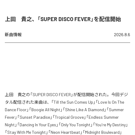
上田 貴之、「SUPER DISCO FEVER」を配信開始
新曲情報
2026.8.6
上田 貴之の「SUPER DISCO FEVER」が配信開始された。今回デジ
タル配信された楽曲は、「Till the Sun Comes Up」「Love Is On The
Dance Floor」「Boogie All Night」「Shine Like A Diamond」「Summer
Fever」「Sunset Paradise」「Tropical Groove」「Endless Summer
Night」「Dancing In Your Eyes」「Only You Tonight」「You're My Destiny」
「Stay With Me Tonight」「Neon Heartbeat」「Midnight Boulevard」