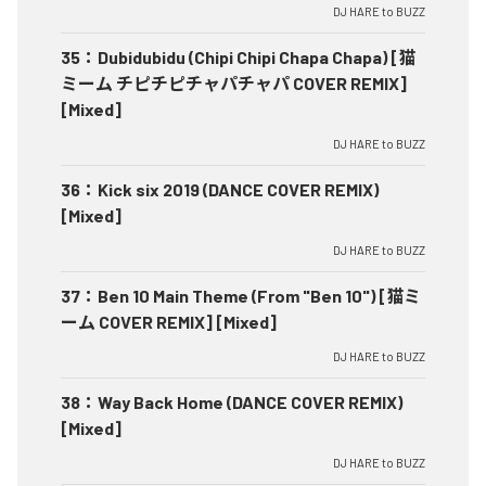
DJ HARE to BUZZ
35
：
Dubidubidu (Chipi Chipi Chapa Chapa) [猫
ミーム チピチピチャパチャパ COVER REMIX]
[Mixed]
DJ HARE to BUZZ
36
：
Kick six 2019 (DANCE COVER REMIX)
[Mixed]
DJ HARE to BUZZ
37
：
Ben 10 Main Theme (From "Ben 10") [猫ミ
ーム COVER REMIX] [Mixed]
DJ HARE to BUZZ
38
：
Way Back Home (DANCE COVER REMIX)
[Mixed]
DJ HARE to BUZZ