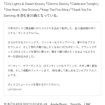
「City Lights & Sweet Kisses」「Electric Desire」「Celebrate Tonight」
「One Heart, One Groove」「Keep The Fire Alive」「Thank You For
Dancing」を含む全20曲となっている。
70年代ディスコ黄金期へのリスペクトを込めて制作した、全20曲収録のオリ
ジナル・ディスコアルバム。

きらびやかなストリングス、ファンキーなスラップベース、華やかなブラス
セクション、そして思わず踊り出したくなる4つ打ちのビート。クラシックデ
ィスコのエッセンスを現代に蘇らせ、朝まで踊り続けたくなるようなエネル
ギーを詰め込みました。

パーティー、サマーディスコ、ロマンティックなラブソング、ネオン輝く都会
の夜、そして感動のフィナーレまで、1枚を通して楽しめるコンセプトアルバ
ムです。

ディスコミュージックを愛するすべての人へ。

Let's Dance!
なお「
SUPER DISCO FEVER
」は、
Apple Music
、
Spotify
、
LINE