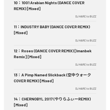
10
：
1001 Arabian Nights (DANCE COVER
REMIX) [Mixed]
DJ HARE to BUZZ
11
：
INDUSTRY BABY (DANCE COVER REMIX)
[Mixed]
DJ HARE to BUZZ
12
：
Roses (DANCE COVER REMIX) [Imanbek
Remix] [Mixed]
DJ HARE to BUZZ
13
：
A Pimp Named Slickback (空中ウォーク
COVER REMIX) [Mixed]
DJ HARE to BUZZ
14
：
CHERNOBYL 2017 (やりらふぃーREMIX)
[Mixed]