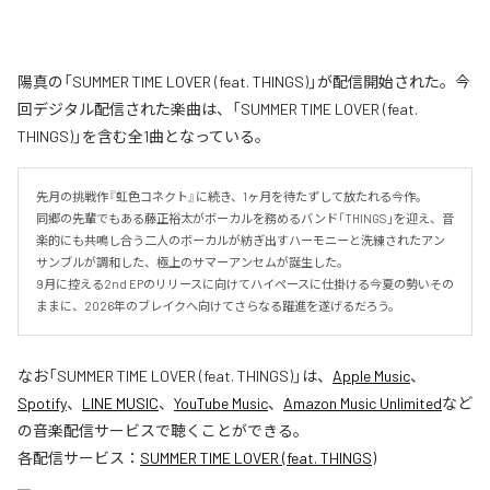
陽真の「SUMMER TIME LOVER (feat. THINGS)」が配信開始された。今
回デジタル配信された楽曲は、「SUMMER TIME LOVER (feat.
THINGS)」を含む全1曲となっている。
先月の挑戦作『虹色コネクト』に続き、1ヶ月を待たずして放たれる今作。

同郷の先輩でもある藤正裕太がボーカルを務めるバンド「THINGS」を迎え、音
楽的にも共鳴し合う二人のボーカルが紡ぎ出すハーモニーと洗練されたアン
サンブルが調和した、極上のサマーアンセムが誕生した。

9月に控える2nd EPのリリースに向けてハイペースに仕掛ける今夏の勢いその
ままに、2026年のブレイクへ向けてさらなる躍進を遂げるだろう。
なお「
SUMMER TIME LOVER (feat. THINGS)
」は、
Apple Music
、
Spotify
、
LINE MUSIC
、
YouTube Music
、
Amazon Music Unlimited
など
の音楽配信サービスで聴くことができる。
各配信サービス：
SUMMER TIME LOVER (feat. THINGS)