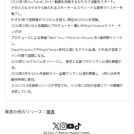
2020年1月YouTubeにカバー動画を投稿するかたちで活動をスタート。‌

その小さなカラダから放たれるスモーキー＆スウィートな歌声でリスナーを
魅了し､‌

わずか1年で登録者が10,000人を超え､現在86,000人を突破。‌

2024年2月には人気韓国人プロデューサー兼DJのNightTempo(ナイト・テ
ンポ)の‌

プロデュースによる新曲「Want You」 「Merry-Go-Round」を2曲同時リリース
し、‌

ZeppShinjukuでのNightTempo来日公演にもゲスト出演。その名が音楽フ
ァンの間で話題になる。‌

2025年に1stアルバムをリリースし、東京と広島でのワンマン公演を開催す
る。

2026年3月から3ヶ月連続カバー企画ワンマン公演を開催し、4月には呉市
観光特使に就任。

さらに7,8,9月連続リリースが予定され、11,12月には初の全国ツアーの開催が
決定している。
陽真
の他のリリース：
陽真
https://hima-music.com/