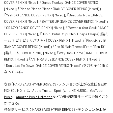
COVER REMIX) [Mixed]」「Dance Monkey (DANCE COVER REMIX)
[Mixed]」「Please Please Please (DANCE COVER REMIX) [Mixed]」
「Yeah 3X (DANCE COVER REMIX) [Mixed]」「Beautiful Now (DANCE
COVER REMIX) [Mixed]」「BATTER UP (DANCE COVER REMIX) [Mixed]」
「CRAZY (DANCE COVER REMIX) [Mixed]」「Power In Your Soul (DANCE
COVER REMIX) [Mixed]」「Dubidubidu (Chipi Chipi Chapa Chapa) [猫ミ
ーム チピチピチャパチャパ COVER REMIX] [Mixed]」「Kick six 2019
(DANCE COVER REMIX) [Mixed]」「Ben 10 Main Theme (From "Ben 10")
[猫ミーム COVER REMIX] [Mixed]」「Way Back Home (DANCE COVER
REMIX) [Mixed]」「ANTIFRAGILE (DANCE COVER REMIX) [Mixed]」
「Don't Let Me Down (DANCE COVER REMIX) [Mixed]」を含む全40曲と
なっている。
なお「
HARD BASS HYPER DRIVE 39 -テンションが上がる重低音EDM
MIX- (DJ MIX)
」は、
Apple Music
、
Spotify
、
LINE MUSIC
、
YouTube
Music
、
Amazon Music Unlimited
などの音楽配信サービスで聴くこと
ができる。
各配信サービス：
HARD BASS HYPER DRIVE 39 -テンションが上が