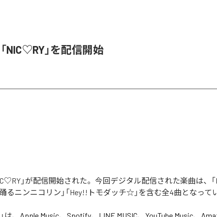
、「NIC♡RY」を配信開始
「NIC♡RY」が配信開始された。今回デジタル配信された楽曲は、「P
踊るニンニコリン」「Hey!!トモダッチ☆」を含む全4曲となって
」は、
Apple Music
、
Spotify
、
LINE MUSIC
、
YouTube Music
、
Amaz