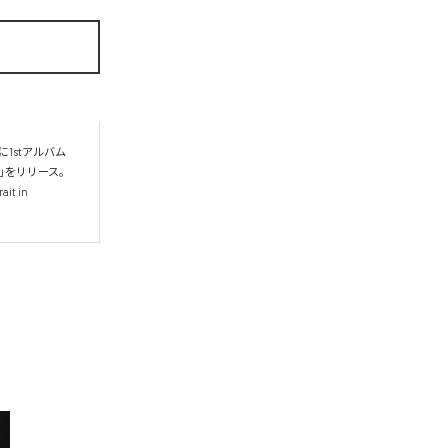
1stアルバム
ll」をリリース。
 in 