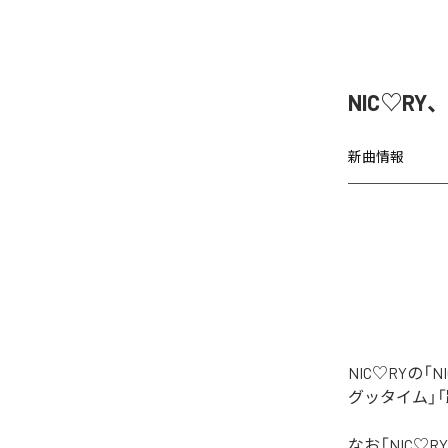
NIC♡RY
新曲情報
NIC♡RYの
グッタイム」「
なお「
NIC♡RY