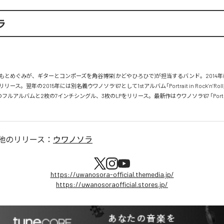
ラ
もとめぐみが、ギターとコンポーズを角谷博栄(かどやひろひで)が担当するバンド。2014年に
リース。翌年の2015年には別名義ウワノソラ’67として1stアルバム「Portrait in Rock’n’Ro
ルアルバムと2枚の7インチシングル、3枚のLPをリリース。最新作はウワノソラ'67 「Portrait
他のリリース：
ウワノソラ
https://uwanosora-official.themedia.jp/
https://uwanosoraofficial.stores.jp/