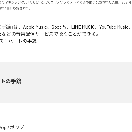
入りのマキシシングル「くらげ」としてウワノソラのストアのみの限定発売された楽曲。2021年に
されA面に収録された。
の手鏡
」は、
Apple Music
、
Spotify
、
LINE MUSIC
、
YouTube Music
d
などの音楽配信サービスで聴くことができる。
ス：
ハートの手鏡
ートの手鏡
Pop
/
ポップ