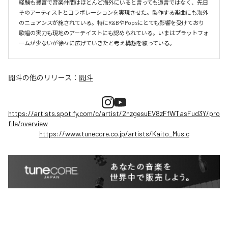
経験も豊富で音楽仲間はほとんど海外にいると言っても過言ではなく、先日
そのアーティストとコラボレーションを実現させた。製作する楽曲にも海外
のニュアンスが施されている。特にR&BやPopsにとても影響を受けており
歌唱の実力も現地のアーテイストにも認められている。いまはプラットフォ
ームが少ないが徐々に広げていきたと考え構想を練っている。
開斗
の他のリリース：
開斗
https://artists.spotify.com/c/artist/2nzgesuEV8zFfWTasFud3Y/pro
file/overview
https://www.tunecore.co.jp/artists/Kaito_Music