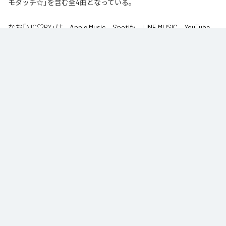
モダッチ☆」を含む全4曲となっている。
なお「
NIC♡RY
」は、
Apple Music
、
Spotify
、
LINE MUSIC
、
YouTube
Music
、
Amazon Music Unlimited
などの音楽配信サービスで聴くこと
ができる。
各配信サービス：
NIC♡RY
1
：
PEACE
NIC♡RY
2
：
サマグッタイム
NIC♡RY
3
：
踊るニンニコリン
NIC♡RY