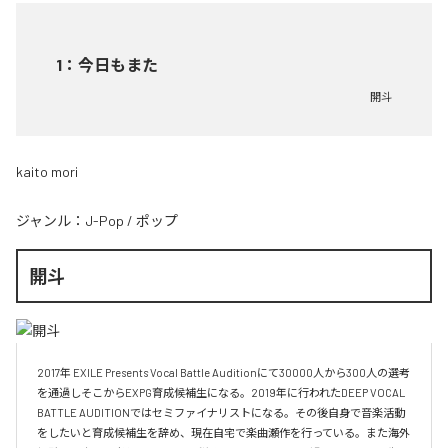
1
：
今日もまた
開斗
kaito mori
ジャンル：
J-Pop
/
ポップ
開斗
2017年 EXILE Presents Vocal Battle Auditionにて30000人から300人の選考
を通過しそこからEXPG育成候補生になる。2019年に行われたDEEP VOCAL 
BATTLE AUDITIONではセミファイナリストになる。その後自身で音楽活動
をしたいと育成候補生を辞め、現在自宅で楽曲瀬作を行っている。また海外