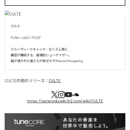
カルト

FUNK × JAZZ = "FUZZ"

グルーヴィーでキャッチ―なリズム隊に

轟音が醸成する、破壊的シューゲイザー。

脳が焼かれた者たちが紡ぎだすMixture Shogazing
CULTE
の他のリリース：
CULTE
https://asteroids.wiki.fc2.com/wiki/CULTE