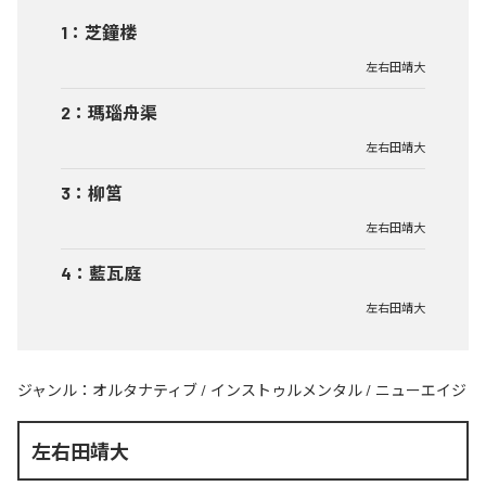
1
：
芝鐘楼
左右田靖大
2
：
瑪瑙舟渠
左右田靖大
3
：
柳筥
左右田靖大
4
：
藍瓦庭
左右田靖大
ジャンル：
オルタナティブ
/
インストゥルメンタル
/
ニューエイジ
左右田靖大