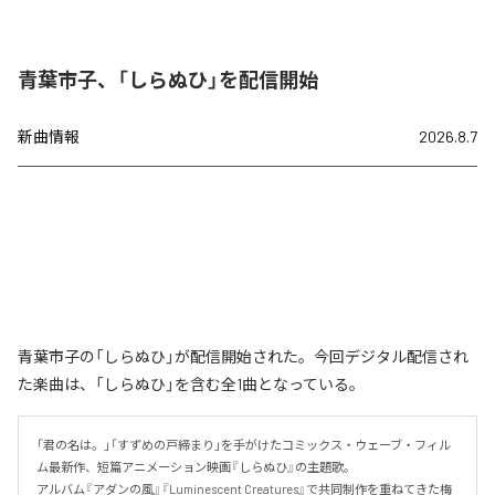
青葉市子、「しらぬひ」を配信開始
新曲情報
2026.8.7
青葉市子の「しらぬひ」が配信開始された。今回デジタル配信され
た楽曲は、「しらぬひ」を含む全1曲となっている。
「君の名は。」「すずめの戸締まり」を手がけたコミックス・ウェーブ・フィル
ム最新作、短篇アニメーション映画『しらぬひ』の主題歌。

アルバム『アダンの風』『Luminescent Creatures』で共同制作を重ねてきた梅