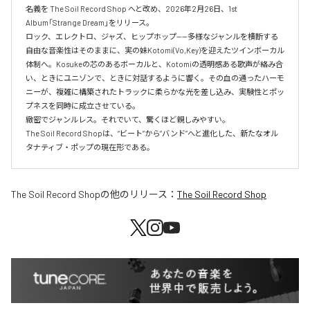
名義を The Soil Record Shop へと改め、2026年2月26日、1st 
Album「Strange Dream」をリリース。

ロック、エレクトロ、ジャズ、ヒップホップ——多様なジャンルを横断する
自由な音楽性はそのままに、実の妹Kotomi(Vo,Key)を迎えたツインボーカル
体制へ。Kosukeの芯のあるボーカルと、Kotomiの透明感ある歌声が絡み合
い、ときにユニゾンで、ときに対話するように響く。その血の通ったハーモ
ニーが、複雑に構築されたトラックに柔らかな光を差し込み、実験性とポッ
プネスを同時に成立させている。

緻密でジャンルレス。それでいて、驚くほど親しみやすい。

The Soil Record Shopは、“ビート”から“バンド”へと進化した、新たなオル
タナティブ・ポップの現在形である。
The Soil Record Shop
の他のリリース：
The Soil Record Shop