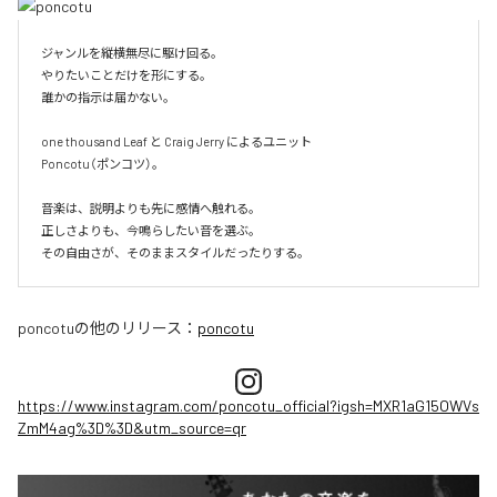
ジャンルを縦横無尽に駆け回る。

やりたいことだけを形にする。

誰かの指示は届かない。

one thousand Leaf と Craig Jerry によるユニット

Poncotu（ポンコツ）。

音楽は、説明よりも先に感情へ触れる。

正しさよりも、今鳴らしたい音を選ぶ。

その自由さが、そのままスタイルだったりする。
poncotu
の他のリリース：
poncotu
https://www.instagram.com/poncotu_official?igsh=MXR1aG15OWVs
ZmM4ag%3D%3D&utm_source=qr