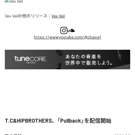
Vex Veil
の他のリリース：
Vex Veil
https://www.youtube.com/@chavurl
T.C&HIPBROTHERS、「Pullback」を配信開始