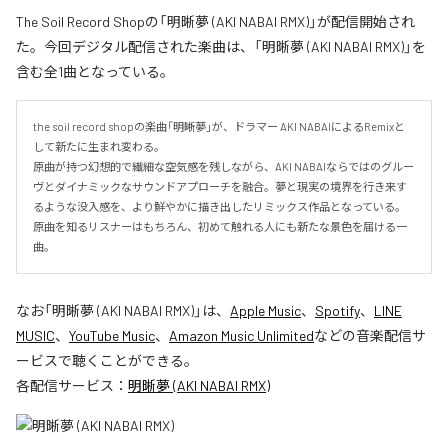
The Soil Record Shopの「明晰夢 (AKI NABAI RMX)」が配信開始され
た。今回デジタル配信された楽曲は、「明晰夢 (AKI NABAI RMX)」を
含む全1曲となっている。
the soil record shopの楽曲「明晰夢」が、ドラマー AKI NABAIによるRemixと
して新たに生まれ変わる。

原曲が持つ幻想的で繊細な空気感を残しながら、AKI NABAIならではのグルー
ヴとダイナミックなサウンドアプローチを融合。夢と現実の境界を行き来す
るような没入感を、より鮮やかに描き出したリミックス作品となっている。

原曲を知るリスナーはもちろん、初めて触れる人にも新たな景色を届ける一
曲。
なお「
明晰夢 (AKI NABAI RMX)
」は、
Apple Music
、
Spotify
、
LINE
MUSIC
、
YouTube Music
、
Amazon Music Unlimited
などの音楽配信サ
ービスで聴くことができる。
各配信サービス：
明晰夢 (AKI NABAI RMX)