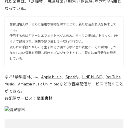
れた楽曲は、「芝鐘楼」「瑪瑙舟渠」「柳筥」「藍瓦庭」を含む全4曲と
なっている。
左右田靖大は、自らに厳格な制約を課すことで、新たな音楽表現を探求して
いる。

使用するのはギターとエフェクトペダルのみ。すべての楽曲は1トラック、1テ
イクで録音され、編集や録り直しは一切行われない。

限られた手段だからこそ生まれる予測できない音の変化と、その瞬間にしか
存在しない演奏を記録し続けるプロジェクトとして、現在は毎日新作を発表
している。
なお「
燐果書林
」は、
Apple Music
、
Spotify
、
LINE MUSIC
、
YouTube
Music
、
Amazon Music Unlimited
などの音楽配信サービスで聴くこと
ができる。
各配信サービス：
燐果書林