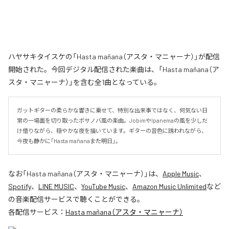
ハヤサキタイスケの「Hasta mañana（アスタ・マニャーナ）」が配信
開始された。今回デジタル配信された楽曲は、「Hasta mañana（ア
スタ・マニャーナ）」を含む全1曲となっている。
ガットギターの柔らかな響きに乗せて、特別な出来事ではなく、何気ない日
常の一場面を切り取ったボサノバ風の楽曲。JobimやIpanemaの風を少しだ
け借りながら、穏やかな夜を描いています。ギターの音色に誘われながら、
今夜も静かに「Hasta mañana――また明日」。
なお「
Hasta mañana（アスタ・マニャーナ）
」は、
Apple Music
、
Spotify
、
LINE MUSIC
、
YouTube Music
、
Amazon Music Unlimited
など
の音楽配信サービスで聴くことができる。
各配信サービス：
Hasta mañana（アスタ・マニャーナ）