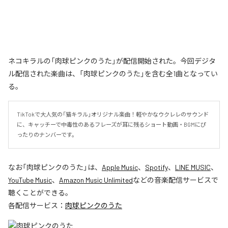
ネコキラルの「肉球ピンクのうた」が配信開始された。今回デジタ
ル配信された楽曲は、「肉球ピンクのうた」を含む全1曲となってい
る。
TikTokで大人気の「猫キラル」オリジナル楽曲！軽やかなウクレレのサウンド
に、キャッチーで中毒性のあるフレーズが耳に残るショート動画・BGMにぴ
ったりのナンバーです。
なお「
肉球ピンクのうた
」は、
Apple Music
、
Spotify
、
LINE MUSIC
、
YouTube Music
、
Amazon Music Unlimited
などの音楽配信サービスで
聴くことができる。
各配信サービス：
肉球ピンクのうた