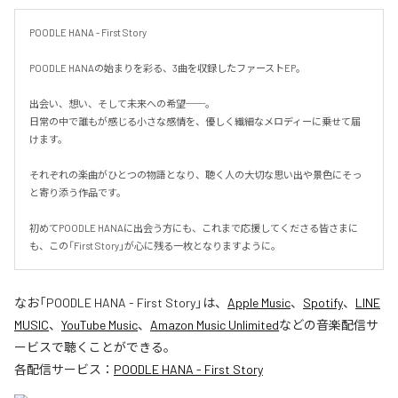
POODLE HANA - First Story

POODLE HANAの始まりを彩る、3曲を収録したファーストEP。

出会い、想い、そして未来への希望──。

日常の中で誰もが感じる小さな感情を、優しく繊細なメロディーに乗せて届
けます。

それぞれの楽曲がひとつの物語となり、聴く人の大切な思い出や景色にそっ
と寄り添う作品です。

初めてPOODLE HANAに出会う方にも、これまで応援してくださる皆さまに
も、この「First Story」が心に残る一枚となりますように。
なお「
POODLE HANA - First Story
」は、
Apple Music
、
Spotify
、
LINE
MUSIC
、
YouTube Music
、
Amazon Music Unlimited
などの音楽配信サ
ービスで聴くことができる。
各配信サービス：
POODLE HANA - First Story