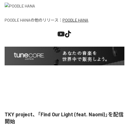
POODLE HANA
の他のリリース：
POODLE HANA
TKY project、「Find Our Light (feat. Naomi)」を配信
開始