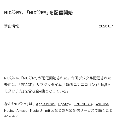
NIC♡RY、「NIC♡RY」を配信開始
新曲情報
2026.8.7
NIC♡RYの「NIC♡RY」が配信開始された。今回デジタル配信された
楽曲は、「PEACE」「サマグッタイム」「踊るニンニコリン」「Hey!!ト
モダッチ☆」を含む全4曲となっている。
なお「
NIC♡RY
」は、
Apple Music
、
Spotify
、
LINE MUSIC
、
YouTube
Music
、
Amazon Music Unlimited
などの音楽配信サービスで聴くこと
ができる。