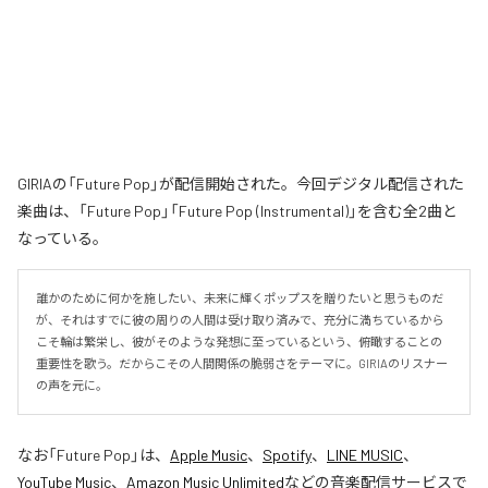
GIRIAの「Future Pop」が配信開始された。今回デジタル配信された
楽曲は、「Future Pop」「Future Pop (Instrumental)」を含む全2曲と
なっている。
誰かのために何かを施したい、未来に輝くポップスを贈りたいと思うものだ
が、それはすでに彼の周りの人間は受け取り済みで、充分に満ちているから
こそ輪は繁栄し、彼がそのような発想に至っているという、俯瞰することの
重要性を歌う。だからこその人間関係の脆弱さをテーマに。GIRIAのリスナー
の声を元に。
なお「
Future Pop
」は、
Apple Music
、
Spotify
、
LINE MUSIC
、
YouTube Music
、
Amazon Music Unlimited
などの音楽配信サービスで