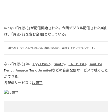
miollyの「片恋花」が配信開始された。今回デジタル配信された楽曲
は、「片恋花」を含む全1曲となっている。
誰もが知っている"片想い”の心情を描いた、夏のダイナミックバラード。
なお「
片恋花
」は、
Apple Music
、
Spotify
、
LINE MUSIC
、
YouTube
Music
、
Amazon Music Unlimited
などの音楽配信サービスで聴くこと
ができる。
各配信サービス：
片恋花