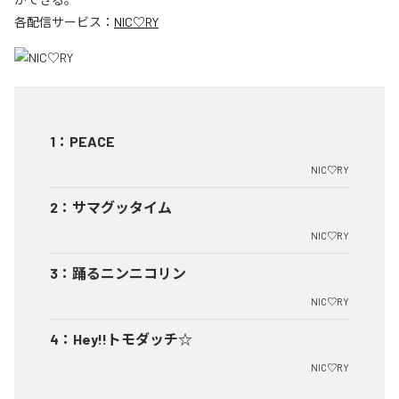
各配信サービス：
NIC♡RY
1
：
PEACE
NIC♡RY
2
：
サマグッタイム
NIC♡RY
3
：
踊るニンニコリン
NIC♡RY
4
：
Hey!!トモダッチ☆
NIC♡RY