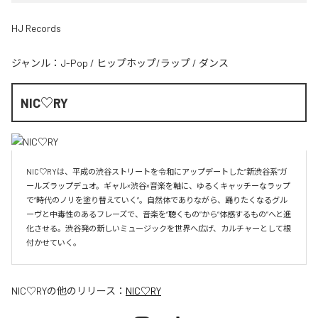
HJ Records
ジャンル：
J-Pop
/
ヒップホップ/ラップ
/
ダンス
NIC♡RY
NIC♡RYは、平成の渋谷ストリートを令和にアップデートした“新渋谷系”ガ
ールズラップデュオ。ギャル×渋谷×音楽を軸に、ゆるくキャッチーなラップ
で“時代のノリを塗り替えていく”。自然体でありながら、踊りたくなるグル
ーヴと中毒性のあるフレーズで、音楽を“聴くもの”から“体感するもの”へと進
化させる。渋谷発の新しいミュージックを世界へ広げ、カルチャーとして根
付かせていく。
NIC♡RY
の他のリリース：
NIC♡RY