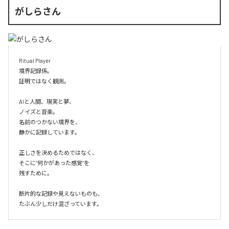
がしらさん
Ritual Player

境界記録係。

証明ではなく観測。

AIと人間、現実と夢、

ノイズと音楽。

名前のつかない境界を、

静かに記録しています。

正しさを決めるためではなく、

そこに“何かがあった感覚”を

残すために。

断片的な記録や見えないものも、

たぶん少しだけ混ざっています。