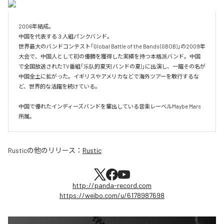
2006年結成。

中国を代表する３人組パンクバンド。

世界最大のバンドコンテスト「Global Battle of the Bands (GBOB)」の2009年
大会で、中国人として初の優勝を獲得した実績を持つ本格派バンド。中国
で全国放送されたTV番組「乐队的夏天(バンドの夏)」に出演し、一躍その名が
中国全土に拡がった。イギリスやアメリカなどで海外ツアーを敢行するな
ど、世界的な活躍を続けている。

中国で優れたインディーズバンドを輩出している音楽レーベルMaybe Mars
所属。
Rustic
の他のリリース：
Rustic
http://panda-record.com
https://weibo.com/u/6178987698