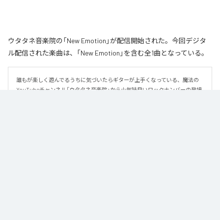
ウタタネ音楽院の「New Emotion」が配信開始された。今回デジタ
ル配信された楽曲は、「New Emotion」を含む全1曲となっている。
誰もが楽しく遊んでるうちに気づいたらギターが上手くなっている、魔法の
YouTubeチャンネル「ウタタネ音楽院」から小気味良いロックナンバーの登場
です。

この曲はメジャーコード・マイナーコードを覚えた人向けに、メジャーコー
ド・マイナーコードのみで作られています。

ロックの編曲学習用にも使える、シンプルな楽曲となっております。

譜面はウタタネ音楽院YouTubeまたは公式サイトからダウンロードできま
す。
なお「
New Emotion
」は、
Apple Music
、
Spotify
、
LINE MUSIC
、
YouTube Music
、
Amazon Music Unlimited
などの音楽配信サービスで