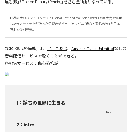
理想郷」「Poison Beauty (Remix)」を含む全11曲となっている。
世界最大のバンドコンテストGlobal Battle of the Bandsの2009年大会で優勝
したラスティックが放った伝説のデビューアルバム「傷心と恐怖の街」を日本
限定で復刻発売。
なお「
傷心恐怖城
」は、
LINE MUSIC
、
Amazon Music Unlimited
などの
音楽配信サービスで聴くことができる。
各配信サービス：
傷心恐怖城
1
：
誤ちの世界に生きる
Rustic
2
：
intro